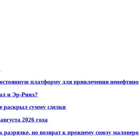
а
остоянную платформу для привлечения ненефтяно
ад и Эр-Рияд?
не раскрыл сумму сделки
 августа 2026 года
 разрядке, но возврат к прежнему союзу маловеро