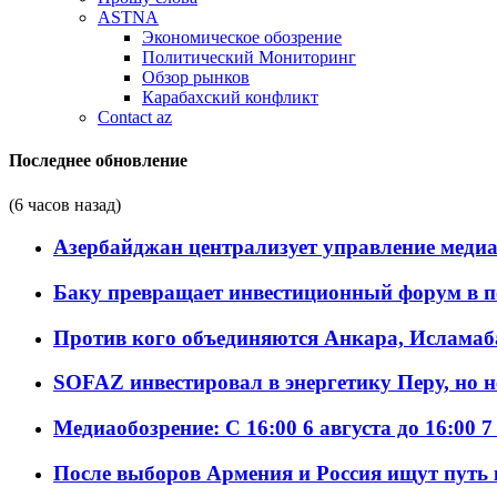
ASTNA
Экономическое обозрение
Политический Мониторинг
Обзор рынков
Карабахский конфликт
Contact az
Последнее обновление
(6 часов назад)
Азербайджан централизует управление меди
Баку превращает инвестиционный форум в п
Против кого объединяются Анкара, Исламаб
SOFAZ инвестировал в энергетику Перу, но 
Медиаобозрение: С 16:00 6 августа до 16:00 7
После выборов Армения и Россия ищут путь к