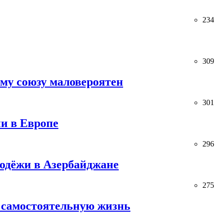
234
309
ему союзу маловероятен
301
и в Европе
296
лодёжи в Азербайджане
275
 самостоятельную жизнь