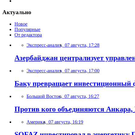
Актуально
Новое
Популярные
От редактора
Экспресс-анализ,
07 августа, 17:28
Азербайджан централизует управле
Экспресс-анализ,
07 августа, 17:00
Баку превращает инвестиционный ф
Большой Восток,
07 августа, 16:27
Против кого объединяются Анкара,
Америка,
07 августа, 16:19
SOFAZ инвестировал в энергетику П