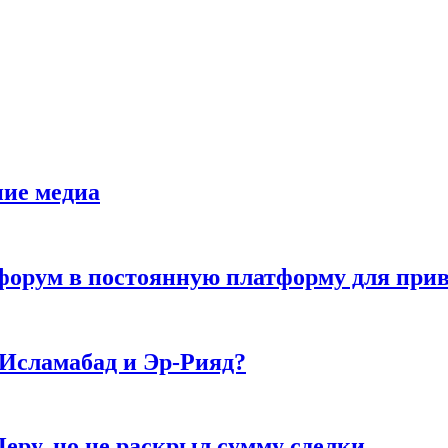
ние медиа
орум в постоянную платформу для прив
 Исламабад и Эр-Рияд?
еру, но не раскрыл сумму сделки