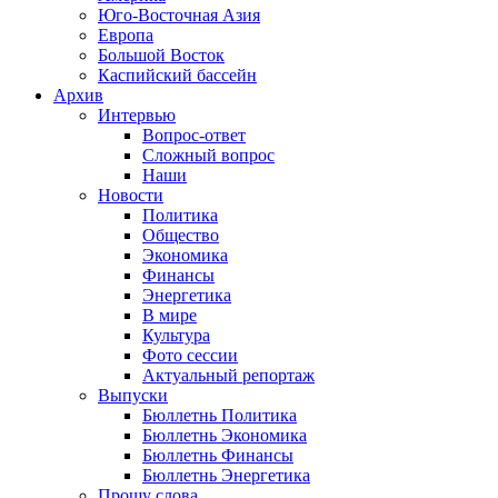
Юго-Восточная Азия
Европа
Большой Восток
Каспийский бассейн
Архив
Интервью
Вопрос-ответ
Сложный вопрос
Наши
Новости
Политика
Общество
Экономика
Финансы
Энергетика
В мире
Культура
Фото сессии
Актуальный репортаж
Выпуски
Бюллетнь Политика
Бюллетнь Экономика
Бюллетнь Финансы
Бюллетнь Энергетика
Прошу слова