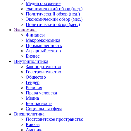
Медиа обозрение
Экономический обзор (нед.)
Политический обзор (нед.)
Экономический обзор (мес.)
Политический обзор (мес.)
Экономика
Финансы
Макроэкономика
Промышленность
Аграрный сектор
Бизнес
Внутриполитика
Законодательство
Госстроительство
Общество
Гендер
Религия
Права человека
Медиа
Безопасность
Социальная сфера
Внешполитика
Постсоветское пространство
Кавказ
Америка