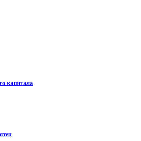
го капитала
ятен