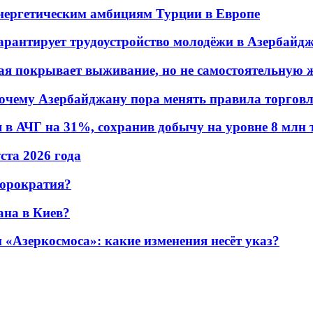
энергетическим амбициям Турции в Европе
гарантирует трудоустройство молодёжи в Азербайд
ая покрывает выживание, но не самостоятельную 
почему Азербайджану пора менять правила торгов
в АЧГ на 31%, сохранив добычу на уровне 8 млн 
уста 2026 года
бюрократия?
ана в Киев?
«Азеркосмоса»: какие изменения несёт указ?