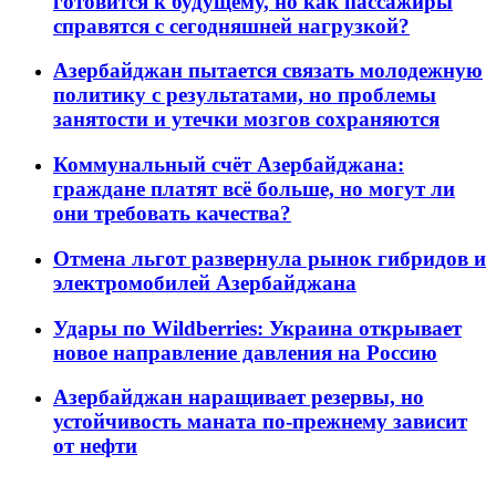
готовится к будущему, но как пассажиры
справятся с сегодняшней нагрузкой?
Азербайджан пытается связать молодежную
политику с результатами, но проблемы
занятости и утечки мозгов сохраняются
Коммунальный счёт Азербайджана:
граждане платят всё больше, но могут ли
они требовать качества?
Отмена льгот развернула рынок гибридов и
электромобилей Азербайджана
Удары по Wildberries: Украина открывает
новое направление давления на Россию
Азербайджан наращивает резервы, но
устойчивость маната по-прежнему зависит
от нефти