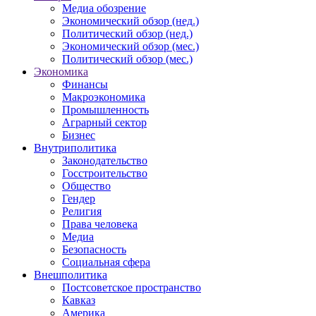
Медиа обозрение
Экономический обзор (нед.)
Политический обзор (нед.)
Экономический обзор (мес.)
Политический обзор (мес.)
Экономика
Финансы
Макроэкономика
Промышленность
Аграрный сектор
Бизнес
Внутриполитика
Законодательство
Госстроительство
Общество
Гендер
Религия
Права человека
Медиа
Безопасность
Социальная сфера
Внешполитика
Постсоветское пространство
Кавказ
Америка