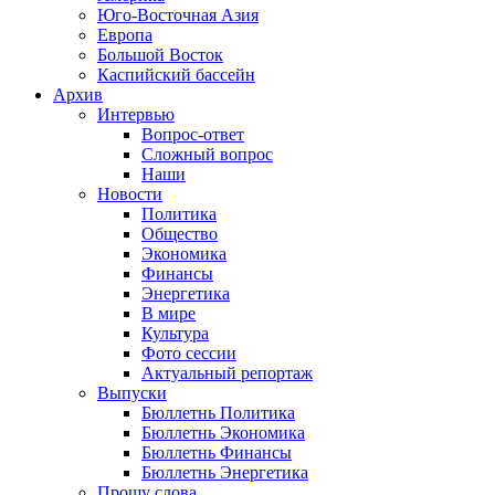
Юго-Восточная Азия
Европа
Большой Восток
Каспийский бассейн
Архив
Интервью
Вопрос-ответ
Сложный вопрос
Наши
Новости
Политика
Общество
Экономика
Финансы
Энергетика
В мире
Культура
Фото сессии
Актуальный репортаж
Выпуски
Бюллетнь Политика
Бюллетнь Экономика
Бюллетнь Финансы
Бюллетнь Энергетика
Прошу слова