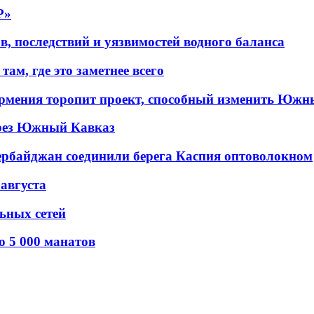
P»
в, последствий и уязвимостей водного баланса
ам, где это заметнее всего
рмения торопит проект, способный изменить Южн
рез Южный Кавказ
ербайджан соединили берега Каспия оптоволокном
 августа
льных сетей
о 5 000 манатов