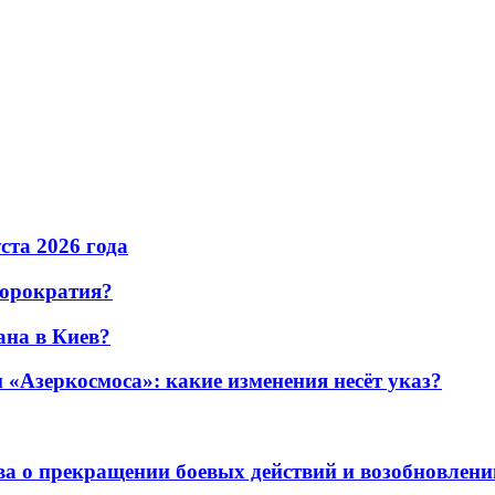
уста 2026 года
бюрократия?
ана в Киев?
«Азеркосмоса»: какие изменения несёт указ?
а о прекращении боевых действий и возобновлени