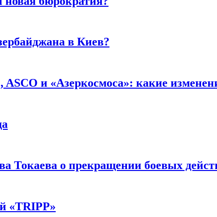
и новая бюрократия?
зербайджана в Киев?
 ASCO и «Азеркосмоса»: какие изменени
да
а Токаева о прекращении боевых действ
ой «TRIPP»