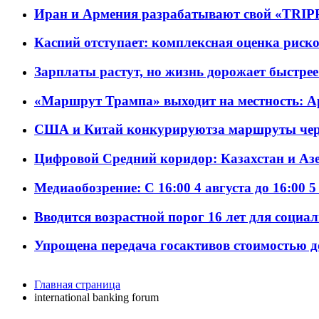
Иран и Армения разрабатывают свой «TRIP
Каспий отступает: комплексная оценка риско
Зарплаты растут, но жизнь дорожает быстрее т
«Маршрут Трампа» выходит на местность: А
США и Китай конкурируютза маршруты че
Цифровой Средний коридор: Казахстан и Аз
Медиаобозрение: С 16:00 4 августа до 16:00 5
Вводится возрастной порог 16 лет для социа
Упрощена передача госактивов стоимостью д
Главная страница
international banking forum