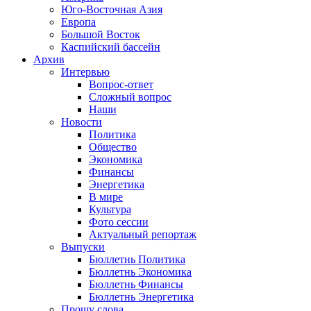
Юго-Восточная Азия
Европа
Большой Восток
Каспийский бассейн
Архив
Интервью
Вопрос-ответ
Сложный вопрос
Наши
Новости
Политика
Общество
Экономика
Финансы
Энергетика
В мире
Культура
Фото сессии
Актуальный репортаж
Выпуски
Бюллетнь Политика
Бюллетнь Экономика
Бюллетнь Финансы
Бюллетнь Энергетика
Прошу слова