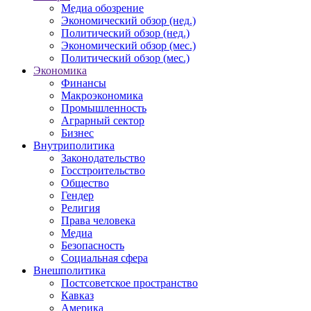
Медиа обозрение
Экономический обзор (нед.)
Политический обзор (нед.)
Экономический обзор (мес.)
Политический обзор (мес.)
Экономика
Финансы
Макроэкономика
Промышленность
Аграрный сектор
Бизнес
Внутриполитика
Законодательство
Госстроительство
Общество
Гендер
Религия
Права человека
Медиа
Безопасность
Социальная сфера
Внешполитика
Постсоветское пространство
Кавказ
Америка