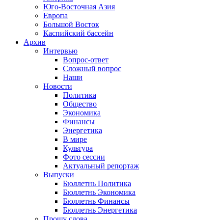
Юго-Восточная Азия
Европа
Большой Восток
Каспийский бассейн
Архив
Интервью
Вопрос-ответ
Сложный вопрос
Наши
Новости
Политика
Общество
Экономика
Финансы
Энергетика
В мире
Культура
Фото сессии
Актуальный репортаж
Выпуски
Бюллетнь Политика
Бюллетнь Экономика
Бюллетнь Финансы
Бюллетнь Энергетика
Прошу слова