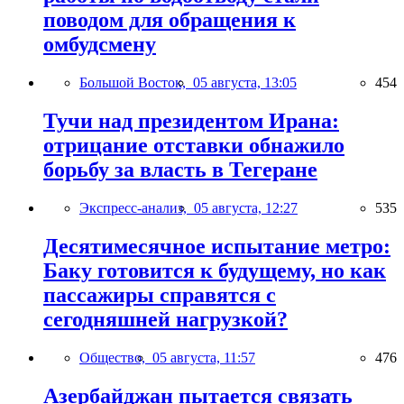
поводом для обращения к
омбудсмену
Большой Восток,
05 августа, 13:05
454
Тучи над президентом Ирана:
отрицание отставки обнажило
борьбу за власть в Тегеране
Экспресс-анализ,
05 августа, 12:27
535
Десятимесячное испытание метро:
Баку готовится к будущему, но как
пассажиры справятся с
сегодняшней нагрузкой?
Общество,
05 августа, 11:57
476
Азербайджан пытается связать