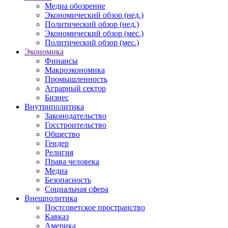
Медиа обозрение
Экономический обзор (нед.)
Политический обзор (нед.)
Экономический обзор (мес.)
Политический обзор (мес.)
Экономика
Финансы
Макроэкономика
Промышленность
Аграрный сектор
Бизнес
Внутриполитика
Законодательство
Госстроительство
Общество
Гендер
Религия
Права человека
Медиа
Безопасность
Социальная сфера
Внешполитика
Постсоветское пространство
Кавказ
Америка