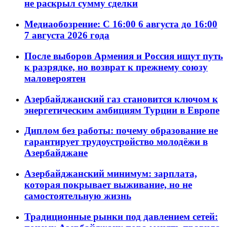
не раскрыл сумму сделки
Медиаобозрение: С 16:00 6 августа до 16:00
7 августа 2026 года
После выборов Армения и Россия ищут путь
к разрядке, но возврат к прежнему союзу
маловероятен
Азербайджанский газ становится ключом к
энергетическим амбициям Турции в Европе
Диплом без работы: почему образование не
гарантирует трудоустройство молодёжи в
Азербайджане
Азербайджанский минимум: зарплата,
которая покрывает выживание, но не
самостоятельную жизнь
Традиционные рынки под давлением сетей: