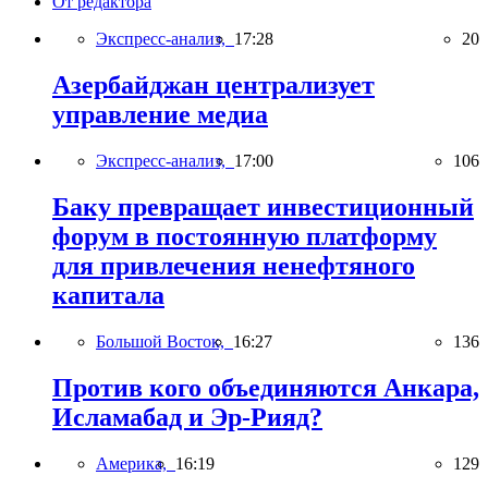
От редактора
Экспресс-анализ,
17:28
20
Азербайджан централизует
управление медиа
Экспресс-анализ,
17:00
106
Баку превращает инвестиционный
форум в постоянную платформу
для привлечения ненефтяного
капитала
Большой Восток,
16:27
136
Против кого объединяются Анкара,
Исламабад и Эр-Рияд?
Америка,
16:19
129