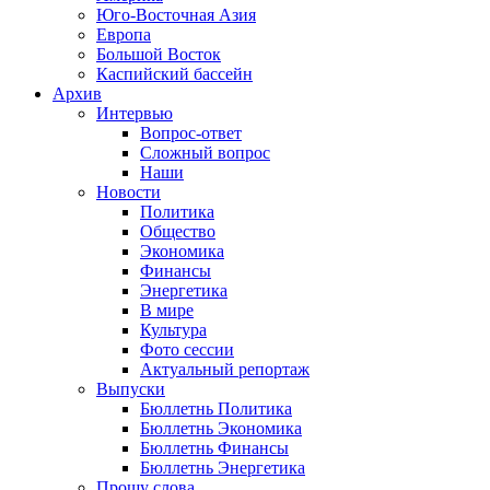
Юго-Восточная Азия
Европа
Большой Восток
Каспийский бассейн
Архив
Интервью
Вопрос-ответ
Сложный вопрос
Наши
Новости
Политика
Общество
Экономика
Финансы
Энергетика
В мире
Культура
Фото сессии
Актуальный репортаж
Выпуски
Бюллетнь Политика
Бюллетнь Экономика
Бюллетнь Финансы
Бюллетнь Энергетика
Прошу слова