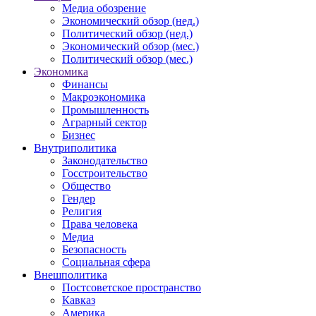
Медиа обозрение
Экономический обзор (нед.)
Политический обзор (нед.)
Экономический обзор (мес.)
Политический обзор (мес.)
Экономика
Финансы
Макроэкономика
Промышленность
Аграрный сектор
Бизнес
Внутриполитика
Законодательство
Госстроительство
Общество
Гендер
Религия
Права человека
Медиа
Безопасность
Социальная сфера
Внешполитика
Постсоветское пространство
Кавказ
Америка