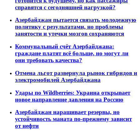
готовится к будущему, но как пассажиры
справятся с сегодняшней нагрузкой?
Азербайджан пытается связать молодежную
политику с результатами, но проблемы
занятости и утечки мозгов сохраняются
Коммунальный счёт Азербайджана:
граждане платят всё больше, но могут ли
они требовать качества?
Отмена льгот развернула рынок гибридов и
электромобилей Азербайджана
Удары по Wildberries: Украина открывает
новое направление давления на Россию
Азербайджан наращивает резервы, но
устойчивость маната по-прежнему зависит
от нефти