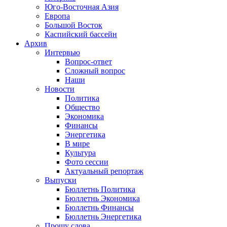
Юго-Восточная Азия
Европа
Большой Восток
Каспийский бассейн
Архив
Интервью
Вопрос-ответ
Сложный вопрос
Наши
Новости
Политика
Общество
Экономика
Финансы
Энергетика
В мире
Культура
Фото сессии
Актуальный репортаж
Выпуски
Бюллетнь Политика
Бюллетнь Экономика
Бюллетнь Финансы
Бюллетнь Энергетика
Прошу слова