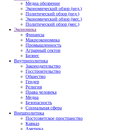
Медиа обозрение
Экономический обзор (нед.)
Политический обзор (нед.)
Экономический обзор (мес.)
Политический обзор (мес.)
Экономика
Финансы
Макроэкономика
Промышленность
Аграрный сектор
Бизнес
Внутриполитика
Законодательство
Госстроительство
Общество
Гендер
Религия
Права человека
Медиа
Безопасность
Социальная сфера
Внешполитика
Постсоветское пространство
Кавказ
Америка