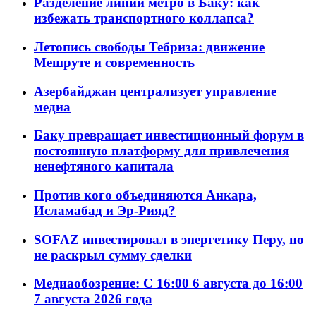
Разделение линий метро в Баку: как
избежать транспортного коллапса?
Летопись свободы Тебриза: движение
Мешруте и современность
Азербайджан централизует управление
медиа
Баку превращает инвестиционный форум в
постоянную платформу для привлечения
ненефтяного капитала
Против кого объединяются Анкара,
Исламабад и Эр-Рияд?
SOFAZ инвестировал в энергетику Перу, но
не раскрыл сумму сделки
Медиаобозрение: С 16:00 6 августа до 16:00
7 августа 2026 года