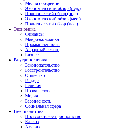
Медиа обозрение
Экономический обзор (нед.)
Политический обзор (нед.)
Экономический обзор (мес.)
Политический обзор (мес.)
Экономика
Финансы
Макроэкономика
Промышленность
Аграрный сектор
Бизнес
Внутриполитика
Законодательство
Госстроительство
Общество
Гендер
Религия
Права человека
Медиа
Безопасность
Социальная сфера
Внешполитика
Постсоветское пространство
Кавказ
Америка