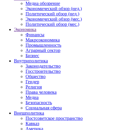
Медиа обозрение
Экономический обзор (нед.)
Политический обзор (нед.)
Экономический обзор (мес.)
Политический обзор (мес.)
Экономика
Финансы
Макроэкономика
Промышленность
Аграрный сектор
Бизнес
Внутриполитика
Законодательство
Госстроительство
Общество
Гендер
Религия
Права человека
Медиа
Безопасность
Социальная сфера
Внешполитика
Постсоветское пространство
Кавказ
Америка