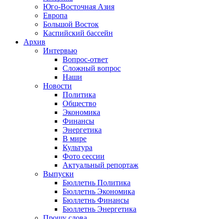
Юго-Восточная Азия
Европа
Большой Восток
Каспийский бассейн
Архив
Интервью
Вопрос-ответ
Сложный вопрос
Наши
Новости
Политика
Общество
Экономика
Финансы
Энергетика
В мире
Культура
Фото сессии
Актуальный репортаж
Выпуски
Бюллетнь Политика
Бюллетнь Экономика
Бюллетнь Финансы
Бюллетнь Энергетика
Прошу слова