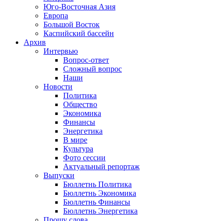
Юго-Восточная Азия
Европа
Большой Восток
Каспийский бассейн
Архив
Интервью
Вопрос-ответ
Сложный вопрос
Наши
Новости
Политика
Общество
Экономика
Финансы
Энергетика
В мире
Культура
Фото сессии
Актуальный репортаж
Выпуски
Бюллетнь Политика
Бюллетнь Экономика
Бюллетнь Финансы
Бюллетнь Энергетика
Прошу слова