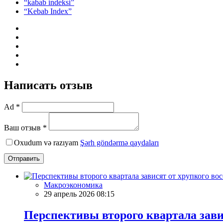
“kabab indeksi”
“Kebab Index”
Написать отзыв
Ad *
Ваш отзыв *
Oxudum və razıyam
Şərh göndərmə qaydaları
Отправить
Макроэкономика
29 апрель 2026 08:15
Перспективы второго квартала зави