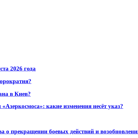
уста 2026 года
бюрократия?
ана в Киев?
«Азеркосмоса»: какие изменения несёт указ?
а о прекращении боевых действий и возобновлени