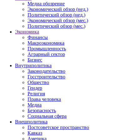
Медиа обозрение
Экономический обзор (нед.)
Политический обзор (нед.)
Экономический обзор (мес.)
Политический обзор (мес.)
Экономика
Финансы
Макроэкономика
Промышленность
Аграрный сектор
Бизнес
Внутриполитика
Законодательство
Госстроительство
Общество
Гендер
Религия
Права человека
Медиа
Безопасность
Социальная сфера
Внешполитика
Постсоветское пространство
Кавказ
Америка