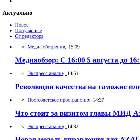
Актуально
Новое
Популярные
От редактора
Медиа обозрение,
15:09
Медиаобзор: С 16:00 5 августа до 16:
Экспресс-анализ,
14:51
Революция качества на таможне ил
Постсоветское пространство,
14:37
Что стоит за визитом главы МИД А
Экспресс-анализ,
14:32
Новая модель управления для AZAL,