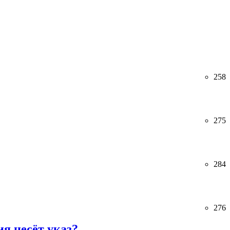
258
275
284
276
я несёт указ?