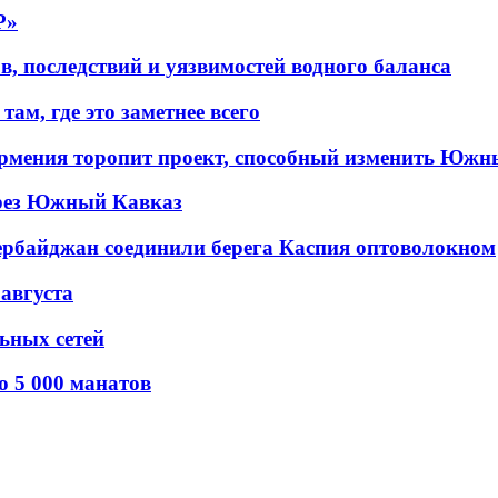
P»
в, последствий и уязвимостей водного баланса
ам, где это заметнее всего
рмения торопит проект, способный изменить Южн
рез Южный Кавказ
ербайджан соединили берега Каспия оптоволокном
 августа
льных сетей
о 5 000 манатов