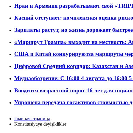
Иран и Армения разрабатывают свой «TRIP
Каспий отступает: комплексная оценка риско
Зарплаты растут, но жизнь дорожает быстрее т
«Маршрут Трампа» выходит на местность: А
США и Китай конкурируютза маршруты че
Цифровой Средний коридор: Казахстан и Аз
Медиаобозрение: С 16:00 4 августа до 16:00 5
Вводится возрастной порог 16 лет для социа
Упрощена передача госактивов стоимостью д
Главная страница
Konstitusiyaya dəyişikliklər