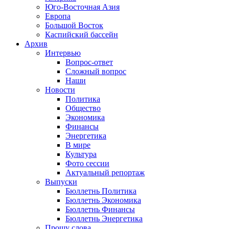
Юго-Восточная Азия
Европа
Большой Восток
Каспийский бассейн
Архив
Интервью
Вопрос-ответ
Сложный вопрос
Наши
Новости
Политика
Общество
Экономика
Финансы
Энергетика
В мире
Культура
Фото сессии
Актуальный репортаж
Выпуски
Бюллетнь Политика
Бюллетнь Экономика
Бюллетнь Финансы
Бюллетнь Энергетика
Прошу слова