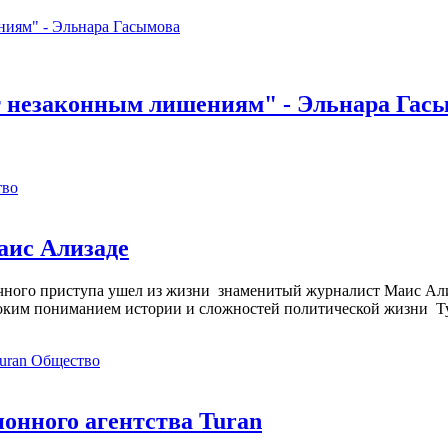
 незаконным лишениям" - Эльнара Гас
тво
аис Ализаде
дечного приступа ушел из жизни знаменитый журналист Маис Ал
ким пониманием истории и сложностей политической жизни Т
Общество
нного агентства Turan