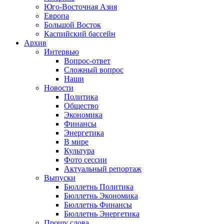
Юго-Восточная Азия
Европа
Большой Восток
Каспийский бассейн
Архив
Интервью
Вопрос-ответ
Сложный вопрос
Наши
Новости
Политика
Общество
Экономика
Финансы
Энергетика
В мире
Культура
Фото сессии
Актуальный репортаж
Выпуски
Бюллетнь Политика
Бюллетнь Экономика
Бюллетнь Финансы
Бюллетнь Энергетика
Прошу слова