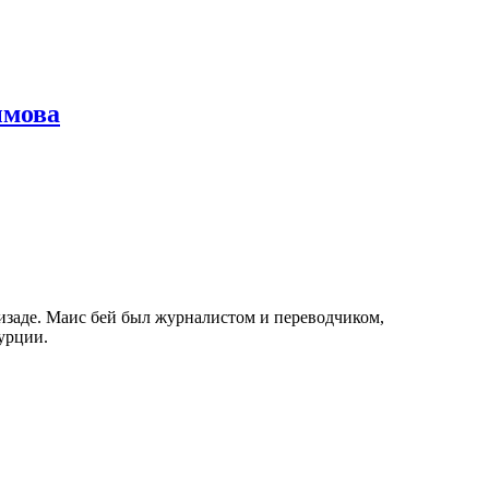
ымова
изаде. Маис бей был журналистом и переводчиком,
урции.