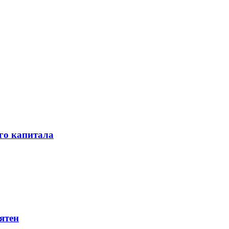
го капитала
ятен