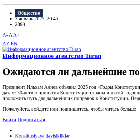
Общество
3 январь 2025, 20:45
2893
A-
A
A+
AZ
EN
Информационное агентство Turan
Ожидаются ли дальнейшие по
Президент Ильхам Алиев объявил 2025 год «Годом Конституции
датам: 30-летию принятия Конституции страны и пятой годовщ
проложить путь для дальнейших поправок к Конституции. Перв
Пожалуйста, войдите или подпишитесь, чтобы читать больше
Войти
Подписаться
Konstitusiyaya dəyişikliklər