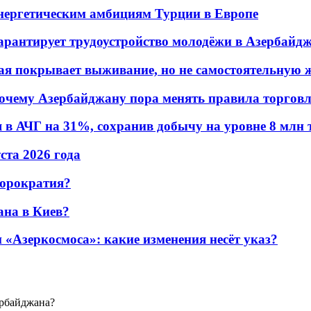
энергетическим амбициям Турции в Европе
гарантирует трудоустройство молодёжи в Азербайд
ая покрывает выживание, но не самостоятельную 
почему Азербайджану пора менять правила торгов
в АЧГ на 31%, сохранив добычу на уровне 8 млн 
уста 2026 года
бюрократия?
ана в Киев?
«Азеркосмоса»: какие изменения несёт указ?
рбайджана?