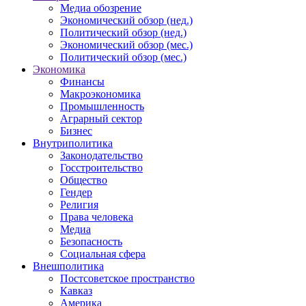
Медиа обозрение
Экономический обзор (нед.)
Политический обзор (нед.)
Экономический обзор (мес.)
Политический обзор (мес.)
Экономика
Финансы
Макроэкономика
Промышленность
Аграрный сектор
Бизнес
Внутриполитика
Законодательство
Госстроительство
Общество
Гендер
Религия
Права человека
Медиа
Безопасность
Социальная сфера
Внешполитика
Постсоветское пространство
Кавказ
Америка