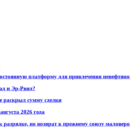
а
остоянную платформу для привлечения ненефтяно
ад и Эр-Рияд?
не раскрыл сумму сделки
 августа 2026 года
 разрядке, но возврат к прежнему союзу маловеро