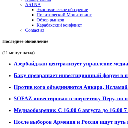
ASTNA
Экономическое обозрение
Политический Мониторинг
Обзор рынков
Карабахский конфликт
Contact az
Последнее обновление
(11 минут назад)
Азербайджан централизует управление меди
Баку превращает инвестиционный форум в п
Против кого объединяются Анкара, Исламаб
SOFAZ инвестировал в энергетику Перу, но 
Медиаобозрение: С 16:00 6 августа до 16:00 7
После выборов Армения и Россия ищут путь к