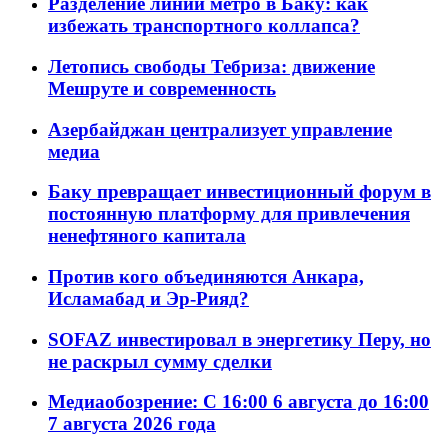
Разделение линий метро в Баку: как
избежать транспортного коллапса?
Летопись свободы Тебриза: движение
Мешруте и современность
Азербайджан централизует управление
медиа
Баку превращает инвестиционный форум в
постоянную платформу для привлечения
ненефтяного капитала
Против кого объединяются Анкара,
Исламабад и Эр-Рияд?
SOFAZ инвестировал в энергетику Перу, но
не раскрыл сумму сделки
Медиаобозрение: С 16:00 6 августа до 16:00
7 августа 2026 года