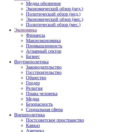
Медиа обозрение
Экономический обзор (нед.)
Политический обзор (нед.)
Экономический обзор (мес.)
Политический обзор (мес.)
Экономика
Финансы
Макроэкономика
Промышленность
Аграрный сектор
Бизнес
Внутриполитика
Законодательство
Госстроительство
Общество
Гендер
Религия
Права человека
Медиа
Безопасность
Социальная сфера
Внешполитика
Постсоветское пространство
Кавказ
Америка