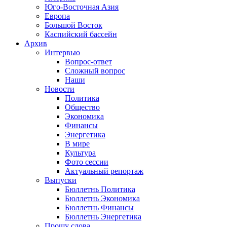
Юго-Восточная Азия
Европа
Большой Восток
Каспийский бассейн
Архив
Интервью
Вопрос-ответ
Сложный вопрос
Наши
Новости
Политика
Общество
Экономика
Финансы
Энергетика
В мире
Культура
Фото сессии
Актуальный репортаж
Выпуски
Бюллетнь Политика
Бюллетнь Экономика
Бюллетнь Финансы
Бюллетнь Энергетика
Прошу слова