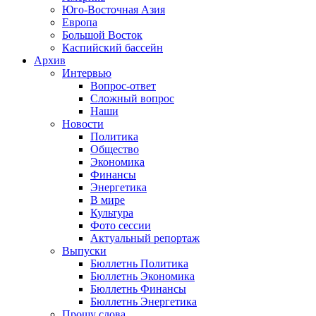
Юго-Восточная Азия
Европа
Большой Восток
Каспийский бассейн
Архив
Интервью
Вопрос-ответ
Сложный вопрос
Наши
Новости
Политика
Общество
Экономика
Финансы
Энергетика
В мире
Культура
Фото сессии
Актуальный репортаж
Выпуски
Бюллетнь Политика
Бюллетнь Экономика
Бюллетнь Финансы
Бюллетнь Энергетика
Прошу слова