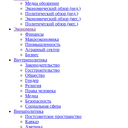
Медиа обозрение
Экономический обзор (нед.)
Политический обзор (нед.)
Экономический обзор (мес.)
Политический обзор (мес.)
Экономика
Финансы
Макроэкономика
Промышленность
Аграрный сектор
Бизнес
Внутриполитика
Законодательство
Госстроительство
Общество
Гендер
Религия
Права человека
Медиа
Безопасность
Социальная сфера
Внешполитика
Постсоветское пространство
Кавказ
Америка