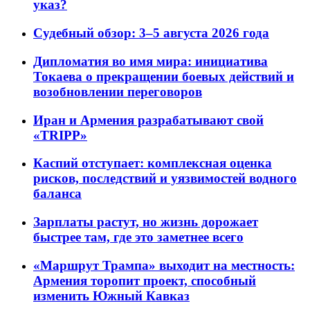
указ?
Судебный обзор: 3–5 августа 2026 года
Дипломатия во имя мира: инициатива
Токаева о прекращении боевых действий и
возобновлении переговоров
Иран и Армения разрабатывают свой
«TRIPP»
Каспий отступает: комплексная оценка
рисков, последствий и уязвимостей водного
баланса
Зарплаты растут, но жизнь дорожает
быстрее там, где это заметнее всего
«Маршрут Трампа» выходит на местность:
Армения торопит проект, способный
изменить Южный Кавказ