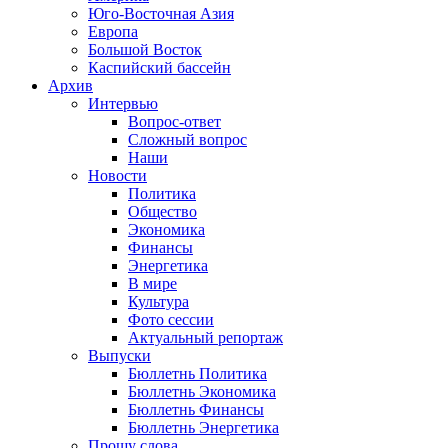
Юго-Восточная Азия
Европа
Большой Восток
Каспийский бассейн
Архив
Интервью
Вопрос-ответ
Сложный вопрос
Наши
Новости
Политика
Общество
Экономика
Финансы
Энергетика
В мире
Культура
Фото сессии
Актуальный репортаж
Выпуски
Бюллетнь Политика
Бюллетнь Экономика
Бюллетнь Финансы
Бюллетнь Энергетика
Прошу слова