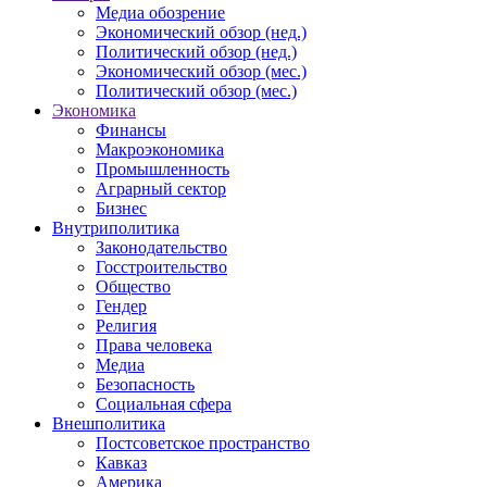
Медиа обозрение
Экономический обзор (нед.)
Политический обзор (нед.)
Экономический обзор (мес.)
Политический обзор (мес.)
Экономика
Финансы
Макроэкономика
Промышленность
Аграрный сектор
Бизнес
Внутриполитика
Законодательство
Госстроительство
Общество
Гендер
Религия
Права человека
Медиа
Безопасность
Социальная сфера
Внешполитика
Постсоветское пространство
Кавказ
Америка