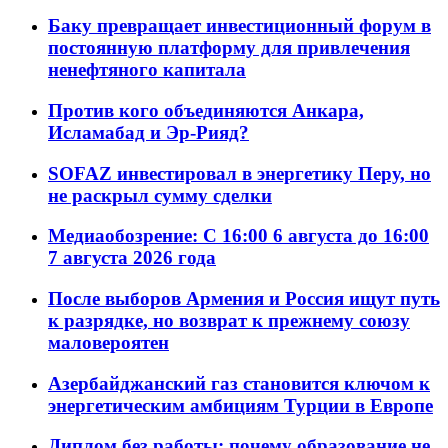
Баку превращает инвестиционный форум в
постоянную платформу для привлечения
ненефтяного капитала
Против кого объединяются Анкара,
Исламабад и Эр-Рияд?
SOFAZ инвестировал в энергетику Перу, но
не раскрыл сумму сделки
Медиаобозрение: С 16:00 6 августа до 16:00
7 августа 2026 года
После выборов Армения и Россия ищут путь
к разрядке, но возврат к прежнему союзу
маловероятен
Азербайджанский газ становится ключом к
энергетическим амбициям Турции в Европе
Диплом без работы: почему образование не