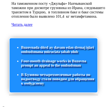
На таможенном посту «Джульфа» Нахчыванской
таможни при досмотре грузовика из Ирана, следовашего
транзитом в Турцию, в топливном баке и баке системы
отопления было выявлено 101,4 кг метамфетамина.
Читать далее
Buzovnada dörd ay davam edən drenaj işləri
ombudsmana müraciətə səbəb olub
Four-month drainage works in Buzovna
prompt an appeal to the ombudsman
В Бузовна четырехмесячные работы по
водоотводу стали поводом для обращения
к омбудсмену