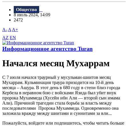
Общество
8 июль 2024, 14:09
2472
A-
A
A+
AZ
EN
Информационное агентство Turan
Начался месяц Мухаррам
C 7 июля начался траурный у мусульман-шиитов месяц
Мухаррам. Кульминация траура приходится на 10-й день
месяца – Ашура. В этот день в 680 году в степи близ города
Кербела в неравном бою с войсками Язида был убит внук
пророка Мухаммеда (Хусейн ибн Али — второй сын имама
Али). Причиной трагедии стала борьба за власть между
последователями Пророка Мухаммеда. Одновременно она
заложила вражду между шиитами и суннитами за вли...
Пожалуйста, войдите или подпишитесь, чтобы читать больше