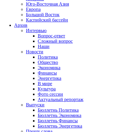
Юго-Восточная Азия
Европа
Большой Восток
Каспийский бассейн
Архив
Интервью
Вопрос-ответ
Сложный вопрос
Наши
Новости
Политика
Общество
Экономика
Финансы
Энергетика
В мире
Культура
Фото сессии
Актуальный репортаж
Выпуски
Бюллетнь Политика
Бюллетнь Экономика
Бюллетнь Финансы
Бюллетнь Энергетика
Прошу слова