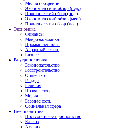
Медиа обозрение
Экономический обзор (нед.)
Политический обзор (нед.)
Экономический обзор (мес.)
Политический обзор (мес.)
Экономика
Финансы
Макроэкономика
Промышленность
Аграрный сектор
Бизнес
Внутриполитика
Законодательство
Госстроительство
Общество
Гендер
Религия
Права человека
Медиа
Безопасность
Социальная сфера
Внешполитика
Постсоветское пространство
Кавказ
Америка