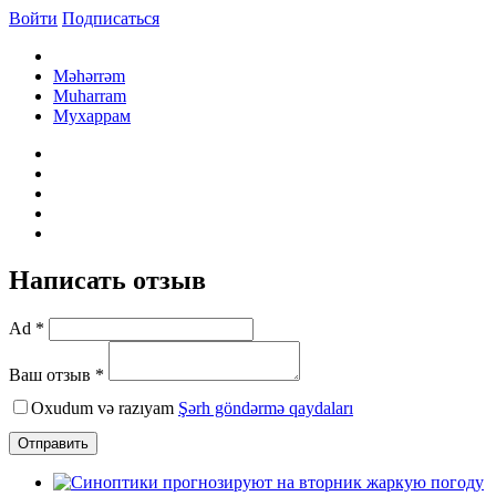
Войти
Подписаться
Məhərrəm
Muharram
Мухаррам
Написать отзыв
Ad *
Ваш отзыв *
Oxudum və razıyam
Şərh göndərmə qaydaları
Отправить