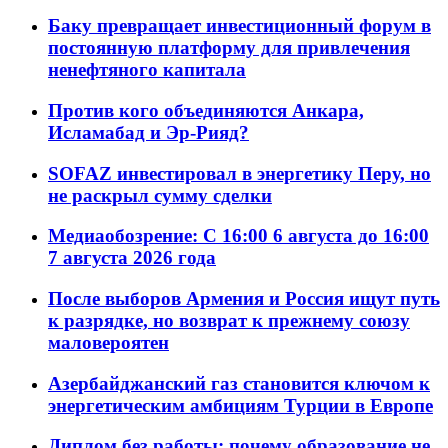
Баку превращает инвестиционный форум в
постоянную платформу для привлечения
ненефтяного капитала
Против кого объединяются Анкара,
Исламабад и Эр-Рияд?
SOFAZ инвестировал в энергетику Перу, но
не раскрыл сумму сделки
Медиаобозрение: С 16:00 6 августа до 16:00
7 августа 2026 года
После выборов Армения и Россия ищут путь
к разрядке, но возврат к прежнему союзу
маловероятен
Азербайджанский газ становится ключом к
энергетическим амбициям Турции в Европе
Диплом без работы: почему образование не