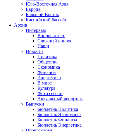
Юго-Восточная Азия
Европа
Большой Восток
Каспийский бассейн
Архив
Интервью
Вопрос-ответ
Сложный вопрос
Наши
Новости
Политика
Общество
Экономика
Финансы
Энергетика
В мире
Культура
Фото сессии
Актуальный репортаж
Выпуски
Бюллетнь Политика
Бюллетнь Экономика
Бюллетнь Финансы
Бюллетнь Энергетика
Прошу слова