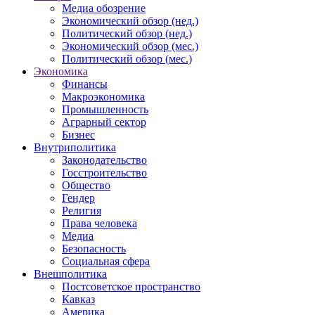
Медиа обозрение
Экономический обзор (нед.)
Политический обзор (нед.)
Экономический обзор (мес.)
Политический обзор (мес.)
Экономика
Финансы
Макроэкономика
Промышленность
Аграрный сектор
Бизнес
Внутриполитика
Законодательство
Госстроительство
Общество
Гендер
Религия
Права человека
Медиа
Безопасность
Социальная сфера
Внешполитика
Постсоветское пространство
Кавказ
Америка