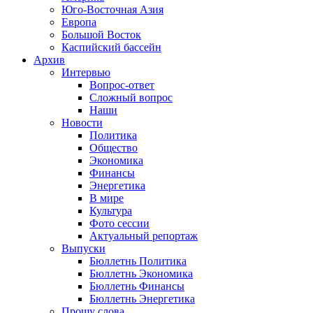
Юго-Восточная Азия
Европа
Большой Восток
Каспийский бассейн
Архив
Интервью
Вопрос-ответ
Сложный вопрос
Наши
Новости
Политика
Общество
Экономика
Финансы
Энергетика
В мире
Культура
Фото сессии
Актуальный репортаж
Выпуски
Бюллетнь Политика
Бюллетнь Экономика
Бюллетнь Финансы
Бюллетнь Энергетика
Прошу слова