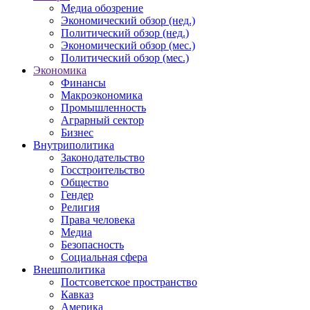
Медиа обозрение
Экономический обзор (нед.)
Политический обзор (нед.)
Экономический обзор (мес.)
Политический обзор (мес.)
Экономика
Финансы
Макроэкономика
Промышленность
Аграрный сектор
Бизнес
Внутриполитика
Законодательство
Госстроительство
Общество
Гендер
Религия
Права человека
Медиа
Безопасность
Социальная сфера
Внешполитика
Постсоветское пространство
Кавказ
Америка