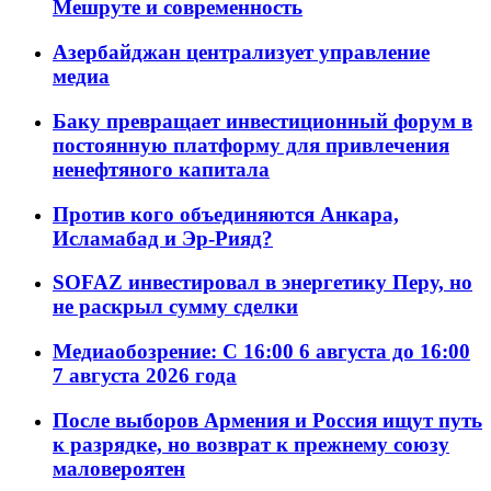
Мешруте и современность
Азербайджан централизует управление
медиа
Баку превращает инвестиционный форум в
постоянную платформу для привлечения
ненефтяного капитала
Против кого объединяются Анкара,
Исламабад и Эр-Рияд?
SOFAZ инвестировал в энергетику Перу, но
не раскрыл сумму сделки
Медиаобозрение: С 16:00 6 августа до 16:00
7 августа 2026 года
После выборов Армения и Россия ищут путь
к разрядке, но возврат к прежнему союзу
маловероятен