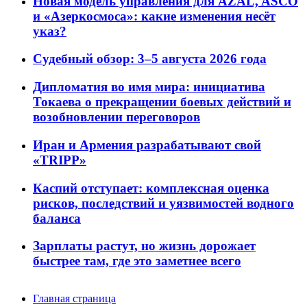
Новая модель управления для AZAL, ASCO
и «Азеркосмоса»: какие изменения несёт
указ?
Судебный обзор: 3–5 августа 2026 года
Дипломатия во имя мира: инициатива
Токаева о прекращении боевых действий и
возобновлении переговоров
Иран и Армения разрабатывают свой
«TRIPP»
Каспий отступает: комплексная оценка
рисков, последствий и уязвимостей водного
баланса
Зарплаты растут, но жизнь дорожает
быстрее там, где это заметнее всего
Главная страница