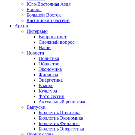
Юго-Восточная Азия
Европа
Большой Восток
Каспийский бассейн
Архив
Интервью
Вопрос-ответ
Сложный вопрос
Наши
Новости
Политика
Общество
Экономика
Финансы
Энергетика
В мире
Культура
Фото сессии
Актуальный репортаж
Выпуски
Бюллетнь Политика
Бюллетнь Экономика
Бюллетнь Финансы
Бюллетнь Энергетика
Прошу слова