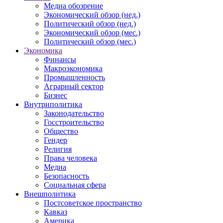
Медиа обозрение
Экономический обзор (нед.)
Политический обзор (нед.)
Экономический обзор (мес.)
Политический обзор (мес.)
Экономика
Финансы
Макроэкономика
Промышленность
Аграрный сектор
Бизнес
Внутриполитика
Законодательство
Госстроительство
Общество
Гендер
Религия
Права человека
Медиа
Безопасность
Социальная сфера
Внешполитика
Постсоветское пространство
Кавказ
Америка