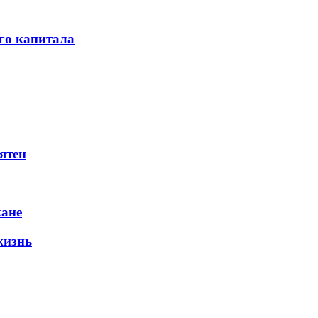
го капитала
ятен
жане
жизнь