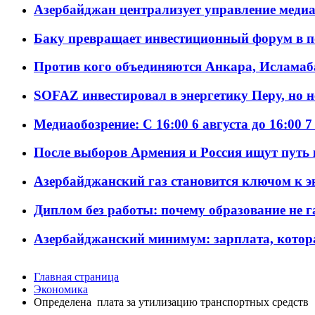
Азербайджан централизует управление меди
Баку превращает инвестиционный форум в п
Против кого объединяются Анкара, Исламаб
SOFAZ инвестировал в энергетику Перу, но 
Медиаобозрение: С 16:00 6 августа до 16:00 7
После выборов Армения и Россия ищут путь к
Азербайджанский газ становится ключом к 
Диплом без работы: почему образование не 
Азербайджанский минимум: зарплата, котор
Главная страница
Экономика
Определена плата за утилизацию транспортных средств