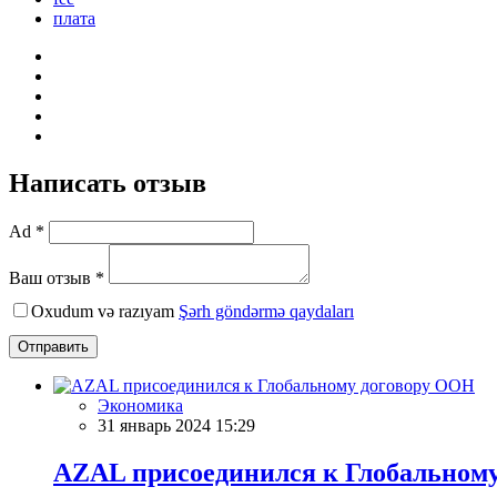
плата
Написать отзыв
Ad *
Ваш отзыв *
Oxudum və razıyam
Şərh göndərmə qaydaları
Отправить
Экономика
31 январь 2024 15:29
AZAL присоединился к Глобальном