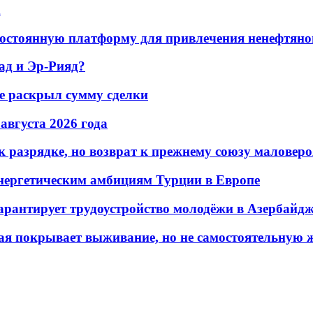
а
остоянную платформу для привлечения ненефтяно
ад и Эр-Рияд?
не раскрыл сумму сделки
 августа 2026 года
 разрядке, но возврат к прежнему союзу маловеро
энергетическим амбициям Турции в Европе
гарантирует трудоустройство молодёжи в Азербайд
ая покрывает выживание, но не самостоятельную 