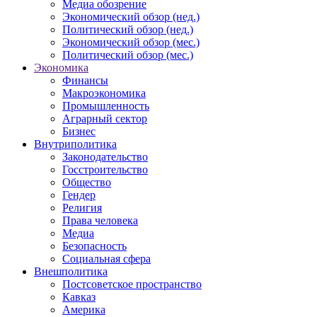
Медиа обозрение
Экономический обзор (нед.)
Политический обзор (нед.)
Экономический обзор (мес.)
Политический обзор (мес.)
Экономика
Финансы
Макроэкономика
Промышленность
Аграрный сектор
Бизнес
Внутриполитика
Законодательство
Госстроительство
Общество
Гендер
Религия
Права человека
Медиа
Безопасность
Социальная сфера
Внешполитика
Постсоветское пространство
Кавказ
Америка