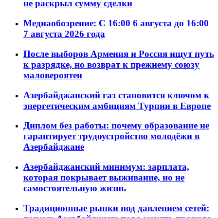
не раскрыл сумму сделки
Медиаобозрение: С 16:00 6 августа до 16:00
7 августа 2026 года
После выборов Армения и Россия ищут путь
к разрядке, но возврат к прежнему союзу
маловероятен
Азербайджанский газ становится ключом к
энергетическим амбициям Турции в Европе
Диплом без работы: почему образование не
гарантирует трудоустройство молодёжи в
Азербайджане
Азербайджанский минимум: зарплата,
которая покрывает выживание, но не
самостоятельную жизнь
Традиционные рынки под давлением сетей: