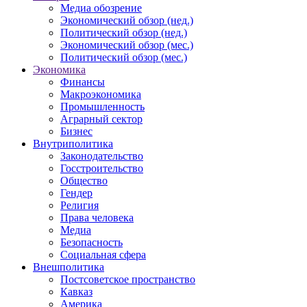
Медиа обозрение
Экономический обзор (нед.)
Политический обзор (нед.)
Экономический обзор (мес.)
Политический обзор (мес.)
Экономика
Финансы
Макроэкономика
Промышленность
Аграрный сектор
Бизнес
Внутриполитика
Законодательство
Госстроительство
Общество
Гендер
Религия
Права человека
Медиа
Безопасность
Социальная сфера
Внешполитика
Постсоветское пространство
Кавказ
Америка