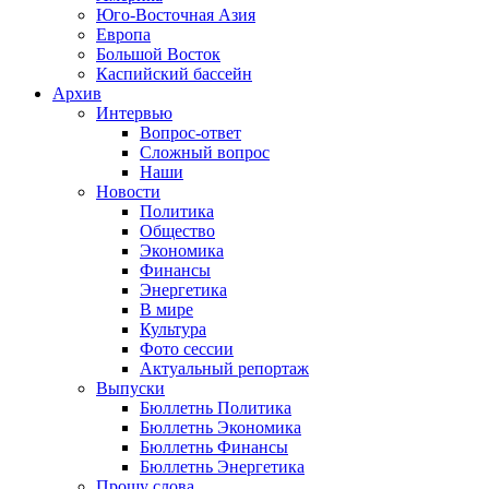
Юго-Восточная Азия
Европа
Большой Восток
Каспийский бассейн
Архив
Интервью
Вопрос-ответ
Сложный вопрос
Наши
Новости
Политика
Общество
Экономика
Финансы
Энергетика
В мире
Культура
Фото сессии
Актуальный репортаж
Выпуски
Бюллетнь Политика
Бюллетнь Экономика
Бюллетнь Финансы
Бюллетнь Энергетика
Прошу слова