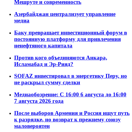
Мешруте и современность
Азербайджан централизует управление
медиа
Баку превращает инвестиционный форум в
постоянную платформу для привлечения
ненефтяного капитала
Против кого объединяются Анкара,
Исламабад и Эр-Рияд?
SOFAZ инвестировал в энергетику Перу, но
не раскрыл сумму сделки
Медиаобозрение: С 16:00 6 августа до 16:00
7 августа 2026 года
После выборов Армения и Россия ищут путь
к разрядке, но возврат к прежнему союзу
маловероятен