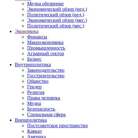
Медиа обозрение
Экономический обзор (нед.)
Политический обзор (нед.)
Экономический обзор (мес.)
Политический обзор (мес.)
Экономика
Финансы
Макроэкономика
Промышленность
Аграрный сектор
Бизнес
Внутриполитика
Законодательство
Госстроительство
Общество
Гендер
Религия
Права человека
Медиа
Безопасность
Социальная сфера
Внешполитика
Постсоветское пространство
Кавказ
Америка