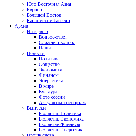
Юго-Восточная Азия
Европа
Большой Восток
Каспийский бассейн
Архив
Интервью
Вопрос-ответ
Сложный вопрос
Наши
Новости
Политика
Общество
Экономика
Финансы
Энергетика
В мире
Культура
Фото сессии
Актуальный репортаж
Выпуски
Бюллетнь Политика
Бюллетнь Экономика
Бюллетнь Финансы
Бюллетнь Энергетика
Прошу слова