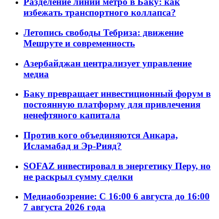
Разделение линий метро в Баку: как
избежать транспортного коллапса?
Летопись свободы Тебриза: движение
Мешруте и современность
Азербайджан централизует управление
медиа
Баку превращает инвестиционный форум в
постоянную платформу для привлечения
ненефтяного капитала
Против кого объединяются Анкара,
Исламабад и Эр-Рияд?
SOFAZ инвестировал в энергетику Перу, но
не раскрыл сумму сделки
Медиаобозрение: С 16:00 6 августа до 16:00
7 августа 2026 года