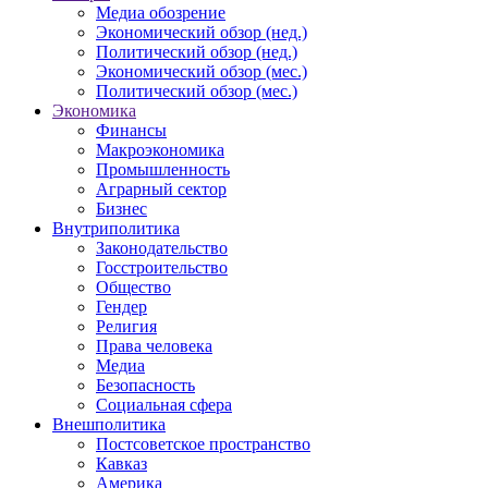
Медиа обозрение
Экономический обзор (нед.)
Политический обзор (нед.)
Экономический обзор (мес.)
Политический обзор (мес.)
Экономика
Финансы
Макроэкономика
Промышленность
Аграрный сектор
Бизнес
Внутриполитика
Законодательство
Госстроительство
Общество
Гендер
Религия
Права человека
Медиа
Безопасность
Социальная сфера
Внешполитика
Постсоветское пространство
Кавказ
Америка