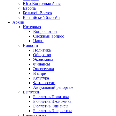
Юго-Восточная Азия
Европа
Большой Восток
Каспийский бассейн
Архив
Интервью
Вопрос-ответ
Сложный вопрос
Наши
Новости
Политика
Общество
Экономика
Финансы
Энергетика
В мире
Культура
Фото сессии
Актуальный репортаж
Выпуски
Бюллетнь Политика
Бюллетнь Экономика
Бюллетнь Финансы
Бюллетнь Энергетика
Прошу слова