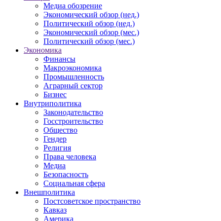
Медиа обозрение
Экономический обзор (нед.)
Политический обзор (нед.)
Экономический обзор (мес.)
Политический обзор (мес.)
Экономика
Финансы
Макроэкономика
Промышленность
Аграрный сектор
Бизнес
Внутриполитика
Законодательство
Госстроительство
Общество
Гендер
Религия
Права человека
Медиа
Безопасность
Социальная сфера
Внешполитика
Постсоветское пространство
Кавказ
Америка