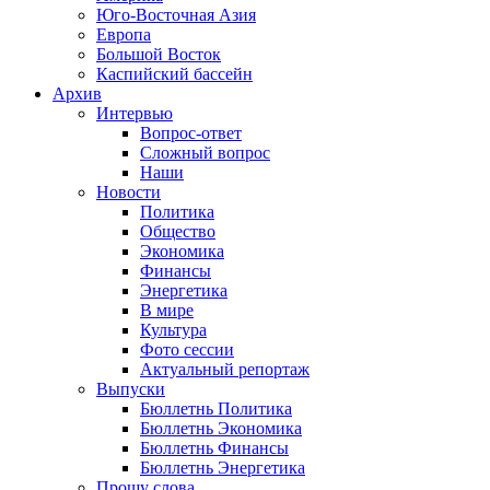
Юго-Восточная Азия
Европа
Большой Восток
Каспийский бассейн
Архив
Интервью
Вопрос-ответ
Сложный вопрос
Наши
Новости
Политика
Общество
Экономика
Финансы
Энергетика
В мире
Культура
Фото сессии
Актуальный репортаж
Выпуски
Бюллетнь Политика
Бюллетнь Экономика
Бюллетнь Финансы
Бюллетнь Энергетика
Прошу слова