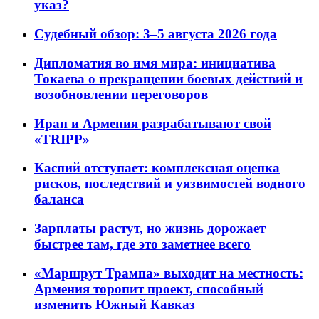
указ?
Судебный обзор: 3–5 августа 2026 года
Дипломатия во имя мира: инициатива
Токаева о прекращении боевых действий и
возобновлении переговоров
Иран и Армения разрабатывают свой
«TRIPP»
Каспий отступает: комплексная оценка
рисков, последствий и уязвимостей водного
баланса
Зарплаты растут, но жизнь дорожает
быстрее там, где это заметнее всего
«Маршрут Трампа» выходит на местность:
Армения торопит проект, способный
изменить Южный Кавказ