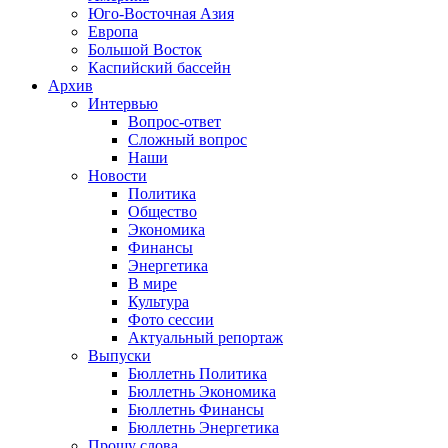
Юго-Восточная Азия
Европа
Большой Восток
Каспийский бассейн
Архив
Интервью
Вопрос-ответ
Сложный вопрос
Наши
Новости
Политика
Общество
Экономика
Финансы
Энергетика
В мире
Культура
Фото сессии
Актуальный репортаж
Выпуски
Бюллетнь Политика
Бюллетнь Экономика
Бюллетнь Финансы
Бюллетнь Энергетика
Прошу слова