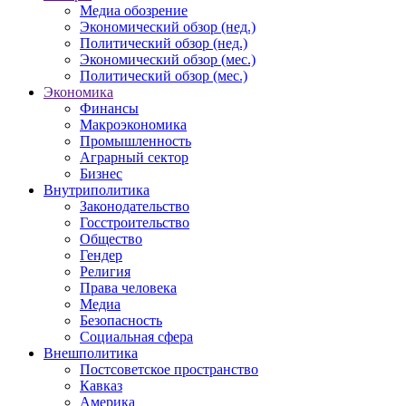
Медиа обозрение
Экономический обзор (нед.)
Политический обзор (нед.)
Экономический обзор (мес.)
Политический обзор (мес.)
Экономика
Финансы
Макроэкономика
Промышленность
Аграрный сектор
Бизнес
Внутриполитика
Законодательство
Госстроительство
Общество
Гендер
Религия
Права человека
Медиа
Безопасность
Социальная сфера
Внешполитика
Постсоветское пространство
Кавказ
Америка