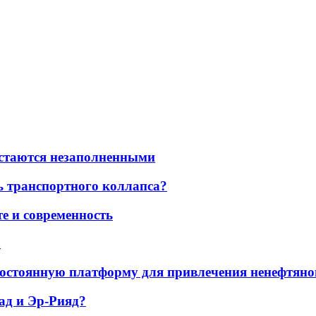
остаются незаполненными
ь транспортного коллапса?
е и современность
а
остоянную платформу для привлечения ненефтяно
ад и Эр-Рияд?