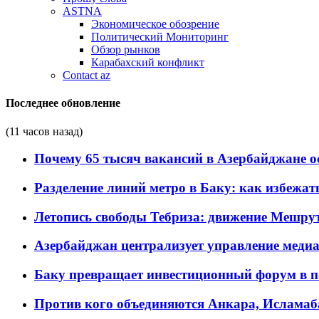
ASTNA
Экономическое обозрение
Политический Мониторинг
Обзор рынков
Карабахский конфликт
Contact az
Последнее обновление
(11 часов назад)
Почему 65 тысяч вакансий в Азербайджане 
Разделение линий метро в Баку: как избежат
Летопись свободы Тебриза: движение Мешрут
Азербайджан централизует управление меди
Баку превращает инвестиционный форум в п
Против кого объединяются Анкара, Исламаб