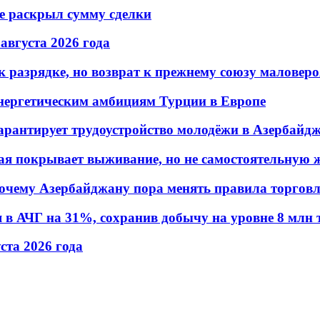
не раскрыл сумму сделки
 августа 2026 года
 разрядке, но возврат к прежнему союзу маловеро
энергетическим амбициям Турции в Европе
гарантирует трудоустройство молодёжи в Азербайд
ая покрывает выживание, но не самостоятельную 
почему Азербайджану пора менять правила торгов
в АЧГ на 31%, сохранив добычу на уровне 8 млн 
уста 2026 года