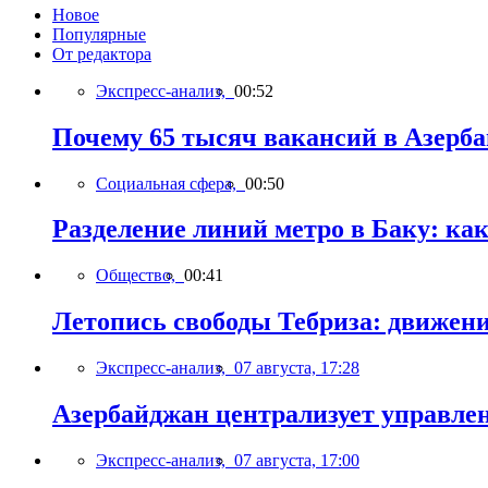
Новое
Популярные
От редактора
Экспресс-анализ,
00:52
Почему 65 тысяч вакансий в Азерб
Социальная сфера,
00:50
Разделение линий метро в Баку: ка
Общество,
00:41
Летопись свободы Тебриза: движен
Экспресс-анализ,
07 августа, 17:28
Азербайджан централизует управле
Экспресс-анализ,
07 августа, 17:00