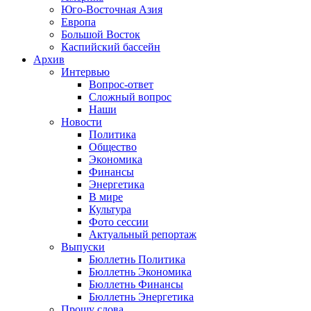
Юго-Восточная Азия
Европа
Большой Восток
Каспийский бассейн
Архив
Интервью
Вопрос-ответ
Сложный вопрос
Наши
Новости
Политика
Общество
Экономика
Финансы
Энергетика
В мире
Культура
Фото сессии
Актуальный репортаж
Выпуски
Бюллетнь Политика
Бюллетнь Экономика
Бюллетнь Финансы
Бюллетнь Энергетика
Прошу слова