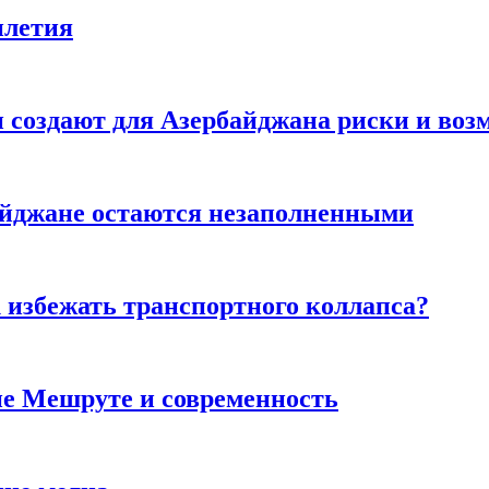
илетия
создают для Азербайджана риски и воз
айджане остаются незаполненными
к избежать транспортного коллапса?
ие Мешруте и современность