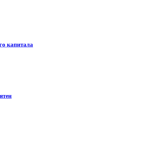
го капитала
ятен