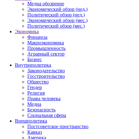
Медиа обозрение
Экономический обзор (нед.)
Политический обзор (нед.)
Экономический обзор (мес.)
Политический обзор (мес.)
Экономика
Финансы
Макроэкономика
Промышленность
Аграрный сектор
Бизнес
Внутриполитика
Законодательство
Госстроительство
Общество
Гендер
Религия
Права человека
Медиа
Безопасность
Социальная сфера
Внешполитика
Постсоветское пространство
Кавказ
Америка