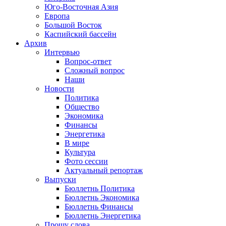
Юго-Восточная Азия
Европа
Большой Восток
Каспийский бассейн
Архив
Интервью
Вопрос-ответ
Сложный вопрос
Наши
Новости
Политика
Общество
Экономика
Финансы
Энергетика
В мире
Культура
Фото сессии
Актуальный репортаж
Выпуски
Бюллетнь Политика
Бюллетнь Экономика
Бюллетнь Финансы
Бюллетнь Энергетика
Прошу слова