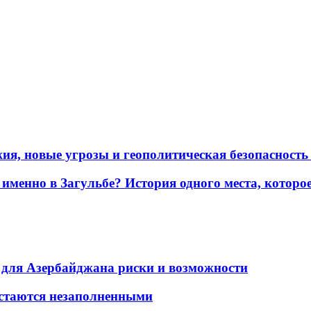
жия, новые угрозы и геополитическая безопасност
именно в Загульбе? История одного места, которо
для Азербайджана риски и возможности
остаются незаполненными