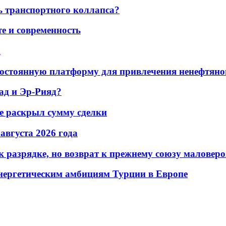
ь транспортного коллапса?
е и современность
а
остоянную платформу для привлечения ненефтяно
ад и Эр-Рияд?
не раскрыл сумму сделки
 августа 2026 года
 разрядке, но возврат к прежнему союзу маловеро
энергетическим амбициям Турции в Европе