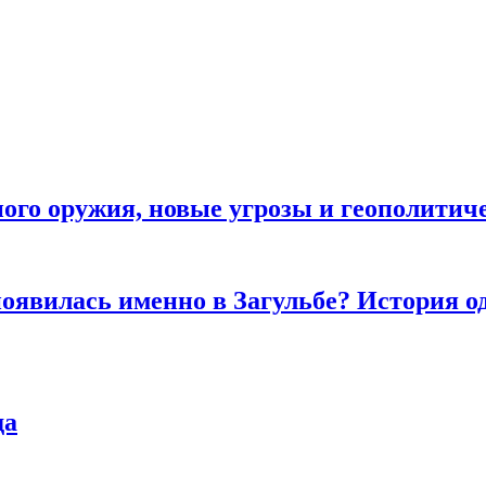
рного оружия, новые угрозы и геополити
оявилась именно в Загульбе? История од
да