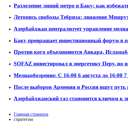
Разделение линий метро в Баку: как избежат
Летопись свободы Тебриза: движение Мешрут
Азербайджан централизует управление меди
Баку превращает инвестиционный форум в п
Против кого объединяются Анкара, Исламаб
SOFAZ инвестировал в энергетику Перу, но 
Медиаобозрение: С 16:00 6 августа до 16:00 7
После выборов Армения и Россия ищут путь к
Азербайджанский газ становится ключом к 
Главная страница
стратегии