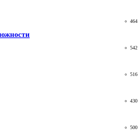
464
можности
542
516
430
500