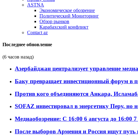
ASTNA
Экономическое обозрение
Политический Мониторинг
Обзор рынков
Карабахский конфликт
Contact az
Последнее обновление
(6 часов назад)
Азербайджан централизует управление меди
Баку превращает инвестиционный форум в п
Против кого объединяются Анкара, Исламаб
SOFAZ инвестировал в энергетику Перу, но 
Медиаобозрение: С 16:00 6 августа до 16:00 7
После выборов Армения и Россия ищут путь к