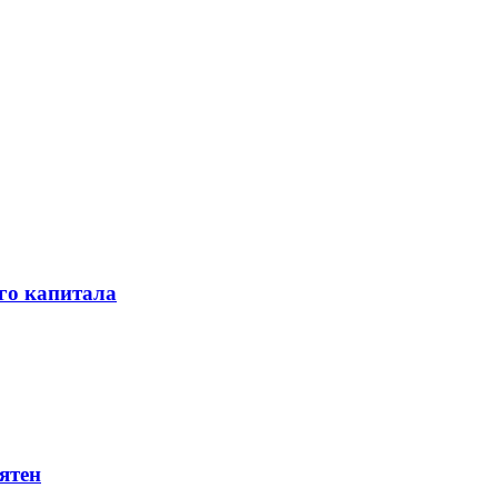
го капитала
ятен