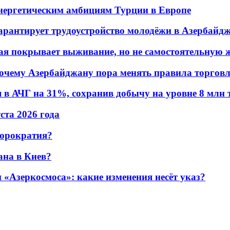
энергетическим амбициям Турции в Европе
гарантирует трудоустройство молодёжи в Азербайд
ая покрывает выживание, но не самостоятельную 
почему Азербайджану пора менять правила торгов
в АЧГ на 31%, сохранив добычу на уровне 8 млн 
уста 2026 года
бюрократия?
ана в Киев?
«Азеркосмоса»: какие изменения несёт указ?