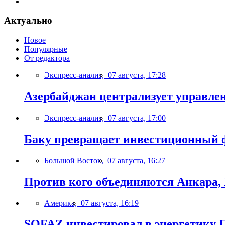
Актуально
Новое
Популярные
От редактора
Экспресс-анализ,
07 августа, 17:28
Азербайджан централизует управле
Экспресс-анализ,
07 августа, 17:00
Баку превращает инвестиционный ф
Большой Восток,
07 августа, 16:27
Против кого объединяются Анкара,
Америка,
07 августа, 16:19
SOFAZ инвестировал в энергетику П