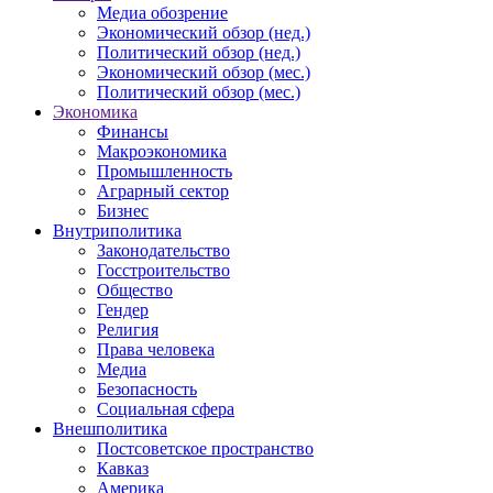
Медиа обозрение
Экономический обзор (нед.)
Политический обзор (нед.)
Экономический обзор (мес.)
Политический обзор (мес.)
Экономика
Финансы
Макроэкономика
Промышленность
Аграрный сектор
Бизнес
Внутриполитика
Законодательство
Госстроительство
Общество
Гендер
Религия
Права человека
Медиа
Безопасность
Социальная сфера
Внешполитика
Постсоветское пространство
Кавказ
Америка