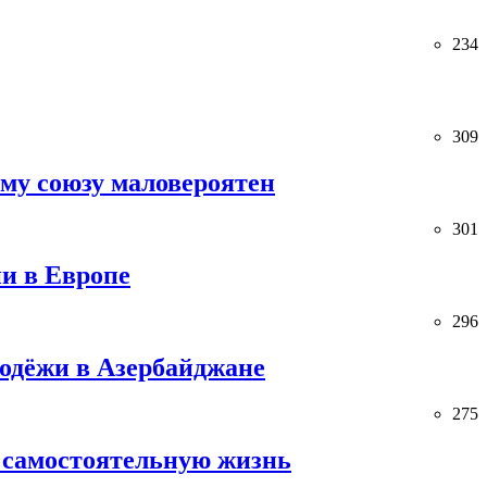
234
309
ему союзу маловероятен
301
и в Европе
296
лодёжи в Азербайджане
275
 самостоятельную жизнь