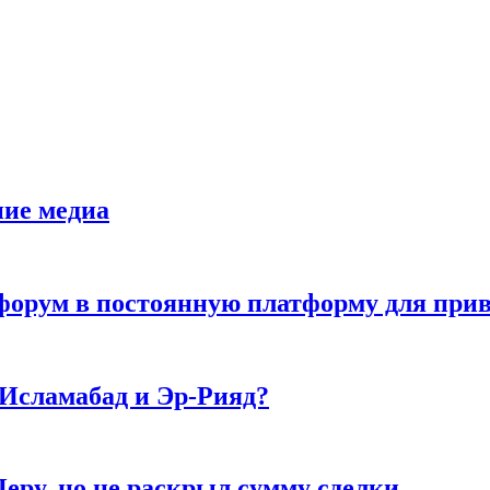
ние медиа
орум в постоянную платформу для прив
 Исламабад и Эр-Рияд?
еру, но не раскрыл сумму сделки