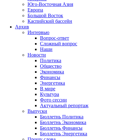
Юго-Восточная Азия
Европа
Большой Восток
Каспийский бассейн
Архив
Интервью
Вопрос-ответ
Сложный вопрос
Наши
Новости
Политика
Общество
Экономика
Финансы
Энергетика
В мире
Культура
Фото сессии
Актуальный репортаж
Выпуски
Бюллетнь Политика
Бюллетнь Экономика
Бюллетнь Финансы
Бюллетнь Энергетика
Прошу слова