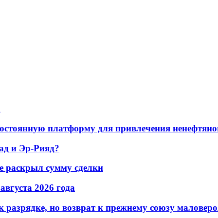
а
остоянную платформу для привлечения ненефтяно
ад и Эр-Рияд?
не раскрыл сумму сделки
 августа 2026 года
 разрядке, но возврат к прежнему союзу маловеро