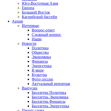
Юго-Восточная Азия
Европа
Большой Восток
Каспийский бассейн
Архив
Интервью
Вопрос-ответ
Сложный вопрос
Наши
Новости
Политика
Общество
Экономика
Финансы
Энергетика
В мире
Культура
Фото сессии
Актуальный репортаж
Выпуски
Бюллетнь Политика
Бюллетнь Экономика
Бюллетнь Финансы
Бюллетнь Энергетика
Прошу слова