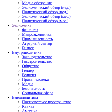
Медиа обозрение
Экономический обзор (нед.)
Политический обзор (нед.)
Экономический обзор (мес.)
Политический обзор (мес.)
Экономика
Финансы
Макроэкономика
Промышленность
Аграрный сектор
Бизнес
Внутриполитика
Законодательство
Госстроительство
Общество
Гендер
Религия
Права человека
Медиа
Безопасность
Социальная сфера
Внешполитика
Постсоветское пространство
Кавказ
Америка