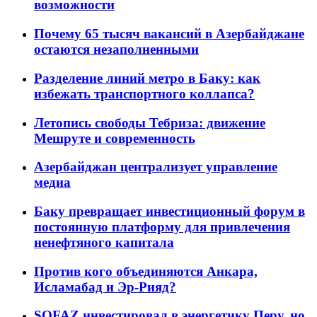
возможности
Почему 65 тысяч вакансий в Азербайджане
остаются незаполненными
Разделение линий метро в Баку: как
избежать транспортного коллапса?
Летопись свободы Тебриза: движение
Мешруте и современность
Азербайджан централизует управление
медиа
Баку превращает инвестиционный форум в
постоянную платформу для привлечения
ненефтяного капитала
Против кого объединяются Анкара,
Исламабад и Эр-Рияд?
SOFAZ инвестировал в энергетику Перу, но