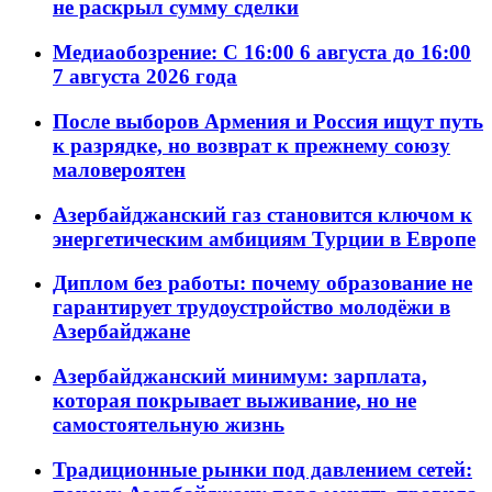
не раскрыл сумму сделки
Медиаобозрение: С 16:00 6 августа до 16:00
7 августа 2026 года
После выборов Армения и Россия ищут путь
к разрядке, но возврат к прежнему союзу
маловероятен
Азербайджанский газ становится ключом к
энергетическим амбициям Турции в Европе
Диплом без работы: почему образование не
гарантирует трудоустройство молодёжи в
Азербайджане
Азербайджанский минимум: зарплата,
которая покрывает выживание, но не
самостоятельную жизнь
Традиционные рынки под давлением сетей: