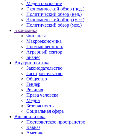
Медиа обозрение
Экономический обзор (нед.)
Политический обзор (нед.)
Экономический обзор (мес.)
Политический обзор (мес.)
Экономика
Финансы
Макроэкономика
Промышленность
Аграрный сектор
Бизнес
Внутриполитика
Законодательство
Госстроительство
Общество
Гендер
Религия
Права человека
Медиа
Безопасность
Социальная сфера
Внешполитика
Постсоветское пространство
Кавказ
Америка