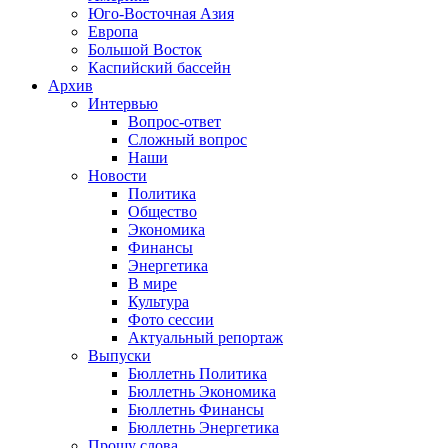
Юго-Восточная Азия
Европа
Большой Восток
Каспийский бассейн
Архив
Интервью
Вопрос-ответ
Сложный вопрос
Наши
Новости
Политика
Общество
Экономика
Финансы
Энергетика
В мире
Культура
Фото сессии
Актуальный репортаж
Выпуски
Бюллетнь Политика
Бюллетнь Экономика
Бюллетнь Финансы
Бюллетнь Энергетика
Прошу слова