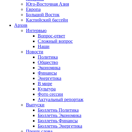
Юго-Восточная Азия
Европа
Большой Восток
Каспийский бассейн
Архив
Интервью
Вопрос-ответ
Сложный вопрос
Наши
Новости
Политика
Общество
Экономика
Финансы
Энергетика
В мире
Культура
Фото сессии
Актуальный репортаж
Выпуски
Бюллетнь Политика
Бюллетнь Экономика
Бюллетнь Финансы
Бюллетнь Энергетика
Прошу слова