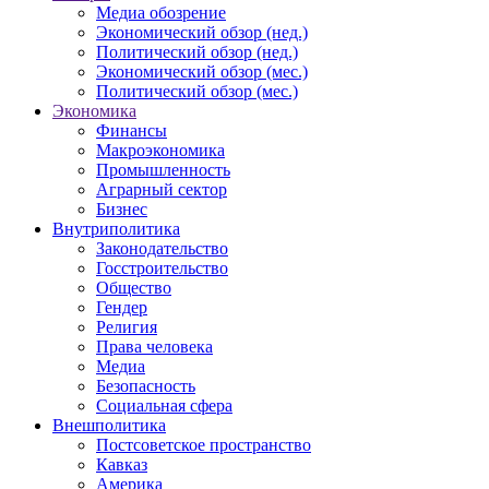
Медиа обозрение
Экономический обзор (нед.)
Политический обзор (нед.)
Экономический обзор (мес.)
Политический обзор (мес.)
Экономика
Финансы
Макроэкономика
Промышленность
Аграрный сектор
Бизнес
Внутриполитика
Законодательство
Госстроительство
Общество
Гендер
Религия
Права человека
Медиа
Безопасность
Социальная сфера
Внешполитика
Постсоветское пространство
Кавказ
Америка