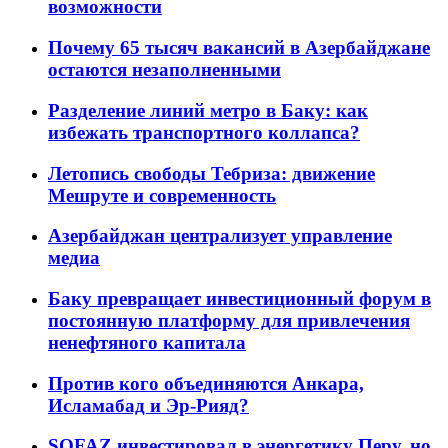
возможности
Почему 65 тысяч вакансий в Азербайджане
остаются незаполненными
Разделение линий метро в Баку: как
избежать транспортного коллапса?
Летопись свободы Тебриза: движение
Мешруте и современность
Азербайджан централизует управление
медиа
Баку превращает инвестиционный форум в
постоянную платформу для привлечения
ненефтяного капитала
Против кого объединяются Анкара,
Исламабад и Эр-Рияд?
SOFAZ инвестировал в энергетику Перу, но