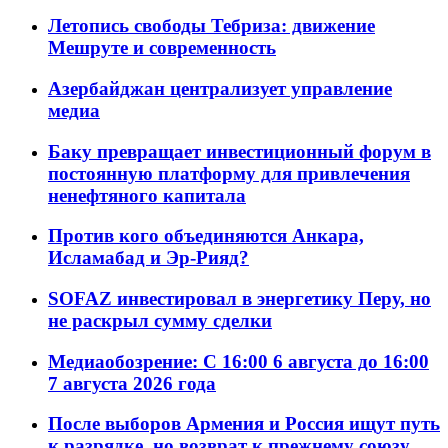
Летопись свободы Тебриза: движение
Мешруте и современность
Азербайджан централизует управление
медиа
Баку превращает инвестиционный форум в
постоянную платформу для привлечения
ненефтяного капитала
Против кого объединяются Анкара,
Исламабад и Эр-Рияд?
SOFAZ инвестировал в энергетику Перу, но
не раскрыл сумму сделки
Медиаобозрение: С 16:00 6 августа до 16:00
7 августа 2026 года
После выборов Армения и Россия ищут путь
к разрядке, но возврат к прежнему союзу