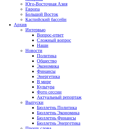
Юго-Восточная Азия
Европа
Большой Восток
Каспийский бассейн
Архив
Интервью
Вопрос-ответ
Сложный вопрос
Наши
Новости
Политика
Общество
Экономика
Финансы
Энергетика
В мире
Культура
Фото сессии
Актуальный репортаж
Выпуски
Бюллетнь Политика
Бюллетнь Экономика
Бюллетнь Финансы
Бюллетнь Энергетика
Прошу слова