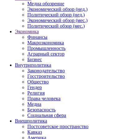
Медиа обозрение
Экономический обзор (нед.)
Политический обзор (нед.)
Экономический обзор (мес.)
Политический обзор (мес.)
Экономика
Финансы
Макроэкономика
Промышленность
Аграрный сектор
Бизнес
Внутриполитика
Законодательство
Госстроительство
Общество
Гендер
Религия
Права человека
Медиа
Безопасность
Социальная сфера
Внешполитика
Постсоветское пространство
Кавказ
Америка