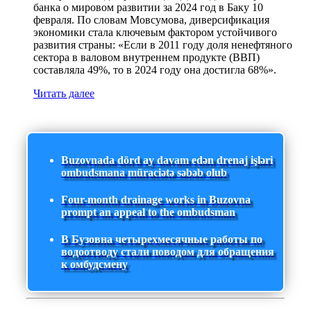
банка о мировом развитии за 2024 год в Баку 10
февраля. По словам Мовсумова, диверсификация
экономики стала ключевым фактором устойчивого
развития страны: «Если в 2011 году доля ненефтяного
сектора в валовом внутреннем продукте (ВВП)
составляла 49%, то в 2024 году она достигла 68%».
Читать далее
Buzovnada dörd ay davam edən drenaj işləri
ombudsmana müraciətə səbəb olub
Four-month drainage works in Buzovna
prompt an appeal to the ombudsman
В Бузовна четырехмесячные работы по
водоотводу стали поводом для обращения
к омбудсмену