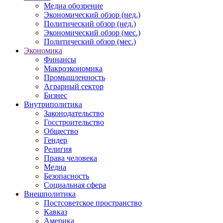
Медиа обозрение
Экономический обзор (нед.)
Политический обзор (нед.)
Экономический обзор (мес.)
Политический обзор (мес.)
Экономика
Финансы
Макроэкономика
Промышленность
Аграрный сектор
Бизнес
Внутриполитика
Законодательство
Госстроительство
Общество
Гендер
Религия
Права человека
Медиа
Безопасность
Социальная сфера
Внешполитика
Постсоветское пространство
Кавказ
Америка