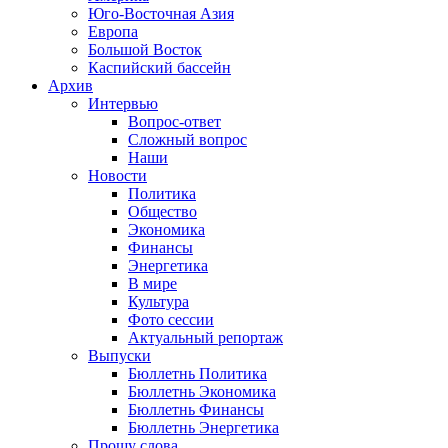
Юго-Восточная Азия
Европа
Большой Восток
Каспийский бассейн
Архив
Интервью
Вопрос-ответ
Сложный вопрос
Наши
Новости
Политика
Общество
Экономика
Финансы
Энергетика
В мире
Культура
Фото сессии
Актуальный репортаж
Выпуски
Бюллетнь Политика
Бюллетнь Экономика
Бюллетнь Финансы
Бюллетнь Энергетика
Прошу слова