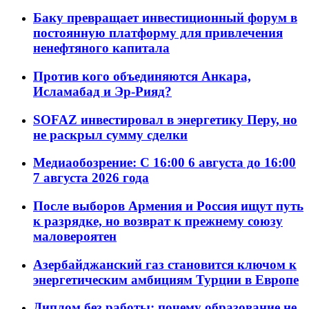
Баку превращает инвестиционный форум в
постоянную платформу для привлечения
ненефтяного капитала
Против кого объединяются Анкара,
Исламабад и Эр-Рияд?
SOFAZ инвестировал в энергетику Перу, но
не раскрыл сумму сделки
Медиаобозрение: С 16:00 6 августа до 16:00
7 августа 2026 года
После выборов Армения и Россия ищут путь
к разрядке, но возврат к прежнему союзу
маловероятен
Азербайджанский газ становится ключом к
энергетическим амбициям Турции в Европе
Диплом без работы: почему образование не