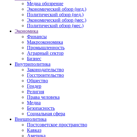
Медиа обозрение
Экономический обзор (нед.)
Политический обзор (нед.)
Экономический обзор (мес.)
Политический обзор (мес.)
Экономика
Финансы
Макроэкономика
Промышленность
Аграрный сектор
Бизнес
Внутриполитика
Законодательство
Госстроительство
Общество
Гендер
Религия
Права человека
Медиа
Безопасность
Социальная сфера
Внешполитика
Постсоветское пространство
Кавказ
Америка