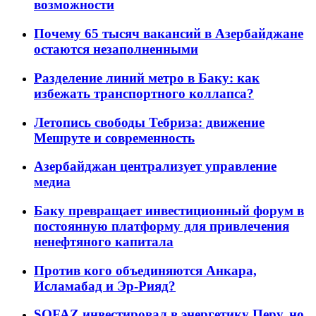
возможности
Почему 65 тысяч вакансий в Азербайджане
остаются незаполненными
Разделение линий метро в Баку: как
избежать транспортного коллапса?
Летопись свободы Тебриза: движение
Мешруте и современность
Азербайджан централизует управление
медиа
Баку превращает инвестиционный форум в
постоянную платформу для привлечения
ненефтяного капитала
Против кого объединяются Анкара,
Исламабад и Эр-Рияд?
SOFAZ инвестировал в энергетику Перу, но