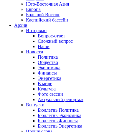
Юго-Восточная Азия
Европа
Большой Восток
Каспийский бассейн
Архив
Интервью
Вопрос-ответ
Сложный вопрос
Наши
Новости
Политика
Общество
Экономика
Финансы
Энергетика
В мире
Культура
Фото сессии
Актуальный репортаж
Выпуски
Бюллетнь Политика
Бюллетнь Экономика
Бюллетнь Финансы
Бюллетнь Энергетика
Прошу слова