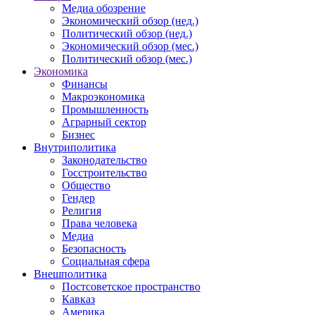
Медиа обозрение
Экономический обзор (нед.)
Политический обзор (нед.)
Экономический обзор (мес.)
Политический обзор (мес.)
Экономика
Финансы
Макроэкономика
Промышленность
Аграрный сектор
Бизнес
Внутриполитика
Законодательство
Госстроительство
Общество
Гендер
Религия
Права человека
Медиа
Безопасность
Социальная сфера
Внешполитика
Постсоветское пространство
Кавказ
Америка