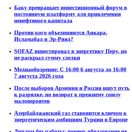
Баку превращает инвестиционный форум в
постоянную платформу для привлечения
ненефтяного капитала
Против кого объединяются Анкара,
Исламабад и Эр-Рияд?
SOFAZ инвестировал в энергетику Перу, но
не раскрыл сумму сделки
Медиаобозрение: С 16:00 6 августа до 16:00
7 августа 2026 года
После выборов Армения и Россия ищут путь
к разрядке, но возврат к прежнему союзу
маловероятен
Азербайджанский газ становится ключом к
энергетическим амбициям Турции в Европе
Диплом без работы: почему образование не