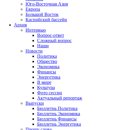
Юго-Восточная Азия
Европа
Большой Восток
Каспийский бассейн
Архив
Интервью
Вопрос-ответ
Сложный вопрос
Наши
Новости
Политика
Общество
Экономика
Финансы
Энергетика
В мире
Культура
Фото сессии
Актуальный репортаж
Выпуски
Бюллетнь Политика
Бюллетнь Экономика
Бюллетнь Финансы
Бюллетнь Энергетика
Прошу слова