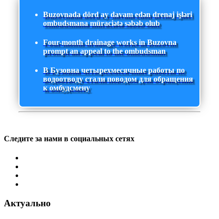
Buzovnada dörd ay davam edən drenaj işləri
ombudsmana müraciətə səbəb olub
Four-month drainage works in Buzovna
prompt an appeal to the ombudsman
В Бузовна четырехмесячные работы по
водоотводу стали поводом для обращения
к омбудсмену
Следите за нами в социальных сетях
Актуально