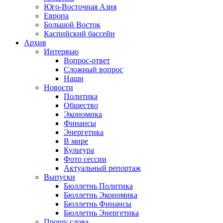
Юго-Восточная Азия
Европа
Большой Восток
Каспийский бассейн
Архив
Интервью
Вопрос-ответ
Сложный вопрос
Наши
Новости
Политика
Общество
Экономика
Финансы
Энергетика
В мире
Культура
Фото сессии
Актуальный репортаж
Выпуски
Бюллетнь Политика
Бюллетнь Экономика
Бюллетнь Финансы
Бюллетнь Энергетика
Прошу слова