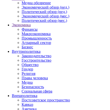
Медиа обозрение
Экономический обзор (нед.)
Политический обзор (нед.)
Экономический обзор (мес.)
Политический обзор (мес.)
Экономика
Финансы
Макроэкономика
Промышленность
Аграрный сектор
Бизнес
Внутриполитика
Законодательство
Госстроительство
Общество
Гендер
Религия
Права человека
Медиа
Безопасность
Социальная сфера
Внешполитика
Постсоветское пространство
Кавказ
Америка