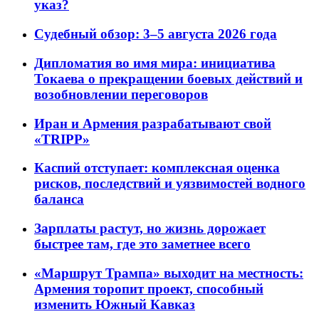
указ?
Судебный обзор: 3–5 августа 2026 года
Дипломатия во имя мира: инициатива
Токаева о прекращении боевых действий и
возобновлении переговоров
Иран и Армения разрабатывают свой
«TRIPP»
Каспий отступает: комплексная оценка
рисков, последствий и уязвимостей водного
баланса
Зарплаты растут, но жизнь дорожает
быстрее там, где это заметнее всего
«Маршрут Трампа» выходит на местность:
Армения торопит проект, способный
изменить Южный Кавказ