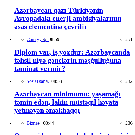
Azərbaycan qazı Türkiyənin
Avropadakı enerji ambisiyalarının
əsas elementinə çevrilir
Cəmiyyət,
08:59
251
Diplom var, iş yoxdur: Azərbaycanda
təhsil niyə gənclərin məşğulluğuna
təminat vermir?
Sosial sahə,
08:53
232
Azərbaycan minimumu: yaşamağı
təmin edən, lakin müstəqil həyata
yetməyən əməkhaqqı
Biznes,
08:44
236