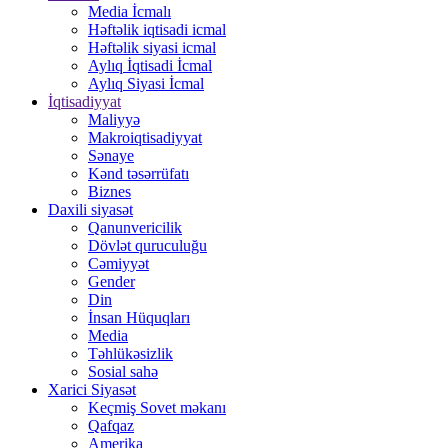
Media İcmalı
Həftəlik iqtisadi icmal
Həftəlik siyasi icmal
Aylıq İqtisadi İcmal
Aylıq Siyasi İcmal
İqtisadiyyat
Maliyyə
Makroiqtisadiyyat
Sənaye
Kənd təsərrüfatı
Biznes
Daxili siyasət
Qanunvericilik
Dövlət quruculuğu
Cəmiyyət
Gender
Din
İnsan Hüquqları
Media
Təhlükəsizlik
Sosial sahə
Xarici Siyasət
Keçmiş Sovet məkanı
Qafqaz
Amerika