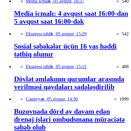
Media İcmalı,
05 avqust, 16:37
540
Media icmalı: 4 avqust saat 16:00-dan
5 avqust saat 16:00-dək
Ekspress təhlil,
05 avqust, 15:29
542
Sosial şəbəkələr üçün 16 yaş həddi
tətbiq olunur
Ekspress təhlil,
05 avqust, 15:12
488
Dövlət əmlakının qurumlar arasında
verilməsi qaydaları sadələşdirilib
Cəmiyyət,
05 avqust, 14:30
1099
Buzovnada dörd ay davam edən
drenaj işləri ombudsmana müraciətə
səbəb olub