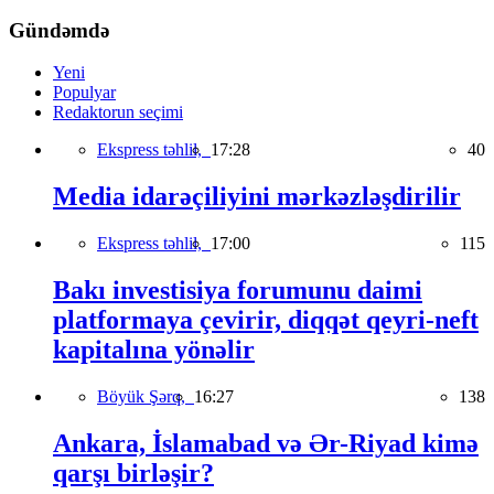
Gündəmdə
Yeni
Populyar
Redaktorun seçimi
Ekspress təhlil,
17:28
40
Media idarəçiliyini mərkəzləşdirilir
Ekspress təhlil,
17:00
115
Bakı investisiya forumunu daimi
platformaya çevirir, diqqət qeyri-neft
kapitalına yönəlir
Böyük Şərq,
16:27
138
Ankara, İslamabad və Ər-Riyad kimə
qarşı birləşir?