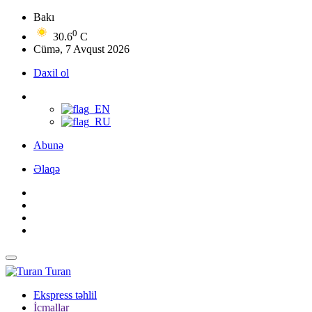
Bakı
0
30.6
C
Cümə, 7 Avqust 2026
Daxil ol
Abunə
Əlaqə
Turan
Ekspress təhlil
İcmallar