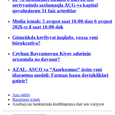
səviyyəsində saxlamaqla AÇG-yə kapital
qoyuluşlarını 31 faiz artırıblar
Media icmalı: 5 avqust saat 16:00-dan 6 avqust
2026-cı il saat 16:00-dək
Gömrükdə keyfiyyət inqilabı, yoxsa yeni
bürokratiya?
Ceyhun Bayramovun Kiyev səfərinin
arxasında nə dayanır?
AZAL, ASCO və “Azərkosmos” üçün yeni
idarəetmə modeli: Fərman hansı dəyişiklikləri
gətirir?
Ana səhifə
Bazarların icmalı
Azərbaycan banklarında kreditləşməyə dair son vəziyyət