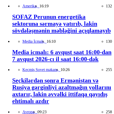
Amerika,
16:19
132
SOFAZ Perunun energetika
sektoruna sərmayə yatırıb, lakin
sövdələşmənin məbləğini açıqlamayıb
Media İcmalı,
16:10
130
Media icmalı: 6 avqust saat 16:00-dan
7 avqust 2026-cı il saat 16:00-dək
Keçmiş Sovet məkanı,
10:26
255
Seçkilərdən sonra Ermənistan və
Rusiya gərginliyi azaltmağın yollarını
axtarır, lakin əvvəlki ittifaqa qayıdış
ehtimalı azdır
Avropa,
09:23
258