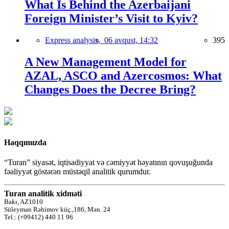
What Is Behind the Azerbaijani
Foreign Minister’s Visit to Kyiv?
Express analysis,
06 avqust, 14:32
395
A New Management Model for
AZAL, ASCO and Azercosmos: What
Changes Does the Decree Bring?
Haqqımızda
“Turan” siyasət, iqtisadiyyat və cəmiyyət həyatının qovuşuğunda
fəaliyyət göstərən müstəqil analitik qurumdur.
Turan analitik xidməti
Bakı, AZ1010
Süleyman Rəhimov küç.,186, Mən. 24
Tel.: (+99412) 440 11 96