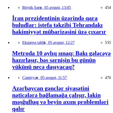
Böyük Şərq,
05 avqust, 13:05
454
İran prezidentinin üzərində qara
buludlar: istefa təkzibi Tehrandakı
hakimiyyət mübarizəsini üzə çıxarır
Ekspress təhlil,
05 avqust, 12:27
535
Metroda 10 aylıq sınaq: Bakı gələcəyə
hazırlaşır, bəs sərnişin bu günün
yükünü necə daşıyacaq?
Cəmiyyət,
05 avqust, 11:57
476
Azərbaycan gənclər siyasətini
nəticələrə bağlamağa çalışır, lakin
məşğulluq və beyin axını problemləri
qalır