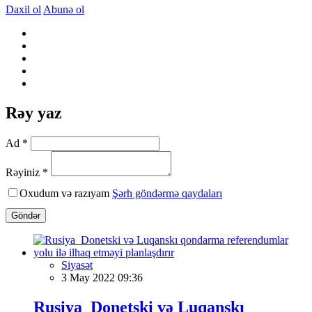
Daxil ol
Abunə ol
Rəy yaz
Ad *
Rəyiniz *
Oxudum və razıyam
Şərh göndərmə qaydaları
Göndər
Siyasət
3 May 2022 09:36
Rusiya Donetski və Luqanskı