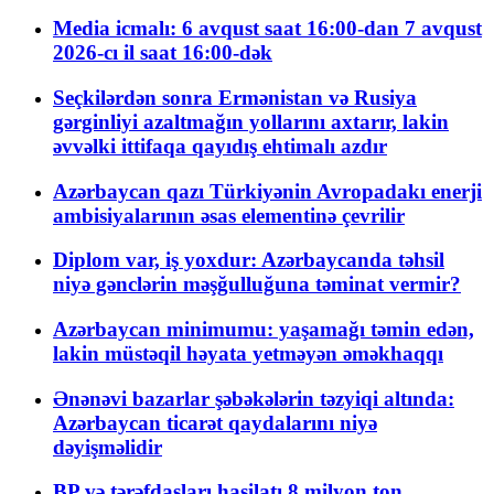
Media icmalı: 6 avqust saat 16:00-dan 7 avqust
2026-cı il saat 16:00-dək
Seçkilərdən sonra Ermənistan və Rusiya
gərginliyi azaltmağın yollarını axtarır, lakin
əvvəlki ittifaqa qayıdış ehtimalı azdır
Azərbaycan qazı Türkiyənin Avropadakı enerji
ambisiyalarının əsas elementinə çevrilir
Diplom var, iş yoxdur: Azərbaycanda təhsil
niyə gənclərin məşğulluğuna təminat vermir?
Azərbaycan minimumu: yaşamağı təmin edən,
lakin müstəqil həyata yetməyən əməkhaqqı
Ənənəvi bazarlar şəbəkələrin təzyiqi altında:
Azərbaycan ticarət qaydalarını niyə
dəyişməlidir
BP və tərəfdaşları hasilatı 8 milyon ton