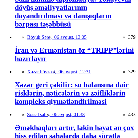
döyüş əməliyyatlarının
dayandırılması və danışıqların
bərpası təşəbbüsü
Böyük Şərq,
06 avqust, 13:05
379
İran və Ermənistan öz “TRIPP”lərini
hazırlayır
Xəzər hövzəsi,
06 avqust, 12:31
329
Xəzər geri çəkilir: su balansına dair
risklərin, nəticələrin və zəifliklərin
kompleks qiymətləndirilməsi
Sosial sahə,
06 avqust, 01:38
433
Əməkhaqları artır, lakin həyat ən çox
hiss edilən sahələrdə daha sürətlə