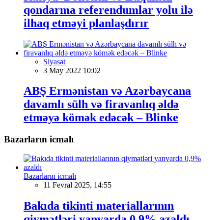
qondarma referendumlar yolu ilə
ilhaq etməyi planlaşdırır
Siyasət
3 May 2022 10:02
ABŞ Ermənistan və Azərbaycana
davamlı sülh və firavanlıq əldə
etməyə kömək edəcək – Blinke
Bazarların icmalı
Bazarların icmalı
11 Fevral 2025, 14:55
Bakıda tikinti materiallarının
qiymətləri yanvarda 0,9% azaldı