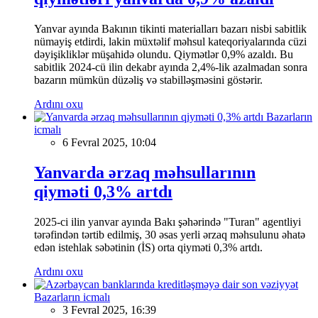
Yanvar ayında Bakının tikinti materialları bazarı nisbi sabitlik
nümayiş etdirdi, lakin müxtəlif məhsul kateqoriyalarında cüzi
dəyişikliklər müşahidə olundu. Qiymətlər 0,9% azaldı. Bu
sabitlik 2024-cü ilin dekabr ayında 2,4%-lik azalmadan sonra
bazarın mümkün düzəliş və stabilləşməsini göstərir.
Ardını oxu
Bazarların
icmalı
6 Fevral 2025, 10:04
Yanvarda ərzaq məhsullarının
qiyməti 0,3% artdı
2025-ci ilin yanvar ayında Bakı şəhərində "Turan" agentliyi
tərəfindən tərtib edilmiş, 30 əsas yerli ərzaq məhsulunu əhatə
edən istehlak səbətinin (İS) orta qiyməti 0,3% artdı.
Ardını oxu
Bazarların icmalı
3 Fevral 2025, 16:39