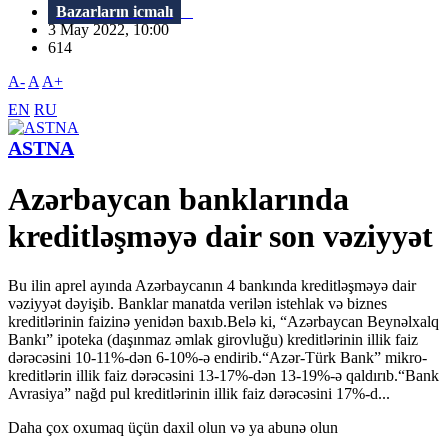
Bazarların icmalı
3 May 2022, 10:00
614
A-
A
A+
EN
RU
ASTNA
Azərbaycan banklarında
kreditləşməyə dair son vəziyyət
Bu ilin aprel ayında Azərbaycanın 4 bankında kreditləşməyə dair
vəziyyət dəyişib. Banklar manatda verilən istehlak və biznes
kreditlərinin faizinə yenidən baxıb.Belə ki, “Azərbaycan Beynəlxalq
Bankı” ipoteka (daşınmaz əmlak girovluğu) kreditlərinin illik faiz
dərəcəsini 10-11%-dən 6-10%-ə endirib.“Azər-Türk Bank” mikro-
kreditlərin illik faiz dərəcəsini 13-17%-dən 13-19%-ə qaldırıb.“Bank
Avrasiya” nağd pul kreditlərinin illik faiz dərəcəsini 17%-d...
Daha çox oxumaq üçün daxil olun və ya abunə olun