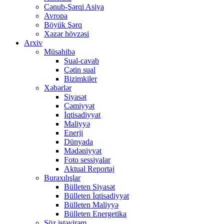
Cənub-Şərqi Asiya
Avropa
Böyük Şərq
Xəzər hövzəsi
Arxiv
Müsahibə
Sual-cavab
Çətin sual
Bizimkiler
Xəbərlər
Siyasət
Cəmiyyət
İqtisadiyyat
Maliyyə
Enerji
Dünyada
Mədəniyyət
Foto sessiyalar
Aktual Reportaj
Buraxılışlar
Bülleten Siyasət
Bülleten İqtisadiyyat
Bülleten Maliyyə
Bülleten Energetika
Söz istəyirəm