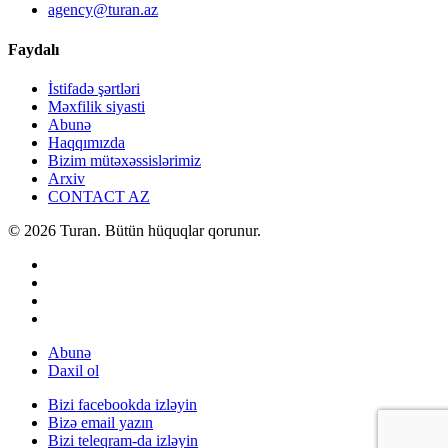
agency@turan.az
Faydalı
İstifadə şərtləri
Məxfilik siyasti
Abunə
Haqqımızda
Bizim mütəxəssislərimiz
Arxiv
CONTACT AZ
© 2026 Turan. Bütün hüquqlar qorunur.
Abunə
Daxil ol
Bizi facebookda izləyin
Bizə email yazın
Bizi teleqram-da izləyin