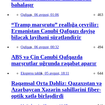
bahalaşır
Qafqaz,
06 avqust, 01:06
463
“Tramp marşrutu” reallığa çevrilir:
Ermənistan Cənubi Qafqazı dəyişə
biləcək layihəni sürətləndirir
Qafqaz,
06 avqust, 00:32
494
ABŞ və Çin Cənubi Qafqazda
marşrutlar uğrunda rəqabət aparır
Ekspress təhlil,
05 avqust, 18:11
644
Rəqəmsal Orta Dəhliz: Qazaxıstan və
Azərbaycan Xəzərin sahillərini fiber-
optik xətlə birləşdirdi