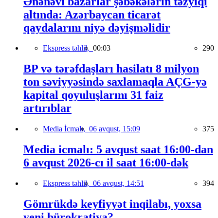
Ənənəvi bazarlar şəbəkələrin təzyiqi
altında: Azərbaycan ticarət
qaydalarını niyə dəyişməlidir
Ekspress təhlil,
00:03
290
BP və tərəfdaşları hasilatı 8 milyon
ton səviyyəsində saxlamaqla AÇG-yə
kapital qoyuluşlarını 31 faiz
artırıblar
Media İcmalı,
06 avqust, 15:09
375
Media icmalı: 5 avqust saat 16:00-dan
6 avqust 2026-cı il saat 16:00-dək
Ekspress təhlil,
06 avqust, 14:51
394
Gömrükdə keyfiyyət inqilabı, yoxsa
yeni bürokratiya?