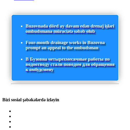
Buzovnada dörd ay davam edən drenaj işləri
ombudsmana müraciətə səbəb olub
Four-month drainage works in Buzovna
prompt an appeal to the ombudsman
В Бузовна четырехмесячные работы по
водоотводу стали поводом для обращения
к омбудсмену
Bizi sosial şəbəkələrdə izləyin