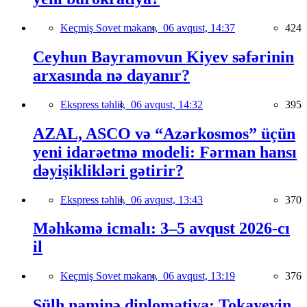
Keçmiş Sovet məkanı,
06 avqust, 14:37
424
Ceyhun Bayramovun Kiyev səfərinin
arxasında nə dayanır?
Ekspress təhlil,
06 avqust, 14:32
395
AZAL, ASCO və “Azərkosmos” üçün
yeni idarəetmə modeli: Fərman hansı
dəyişiklikləri gətirir?
Ekspress təhlil,
06 avqust, 13:43
370
Məhkəmə icmalı: 3–5 avqust 2026-cı
il
Keçmiş Sovet məkanı,
06 avqust, 13:19
376
Sülh naminə diplomatiya: Tokayevin