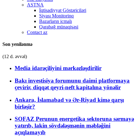
ASTNA
İqtisadiyyat Göstəriciləri
Siyası Monitorinq
Bazarların icmalı
Qarabağ münaqişəsi
Contact az
Son yenilənmə
(12 d. əvvəl)
Media idarəçiliyini mərkəzləşdirilir
Bakı investisiya forumunu daimi platformaya
çevirir, diqqət qeyri-neft kapitalına yönəlir
Ankara, İslamabad və Ər-Riyad kimə qarşı
birləşir?
SOFAZ Perunun energetika sektoruna sərmayə
yatırıb, lakin sövdələşmənin məbləğini
açıqlamayıb