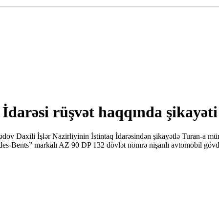
q İdarəsi rüşvət haqqında şikayəti
v Daxili İşlər Nazirliyinin İstintaq İdarəsindən şikayətlə Turan-a mü
rsedes-Bents” markalı AZ 90 DP 132 dövlət nömrə nişanlı avtomobil gövd