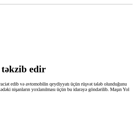
 təkzib edir
raciət edib və avtomobilin qeydiyyatı üçün rüşvət tələb olunduğunu
ədəki nişanların yoxlanılması üçün bu idarəyə göndərilib. Maşın Yol