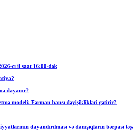
026-cı il saat 16:00-dək
atiya?
nə dayanır?
ə modeli: Fərman hansı dəyişiklikləri gətirir?
yyatlarının dayandırılması və danışıqların bərpası tə