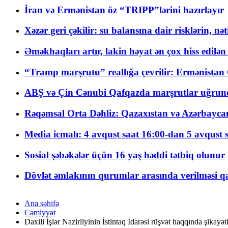
İran və Ermənistan öz “TRIPP”lərini hazırlayır
Xəzər geri çəkilir: su balansına dair risklərin, nə
Əməkhaqları artır, lakin həyat ən çox hiss edilən
“Tramp marşrutu” reallığa çevrilir: Ermənistan C
ABŞ və Çin Cənubi Qafqazda marşrutlar uğrund
Rəqəmsal Orta Dəhliz: Qazaxıstan və Azərbaycan Xə
Media icmalı: 4 avqust saat 16:00-dan 5 avqust 
Sosial şəbəkələr üçün 16 yaş həddi tətbiq olunur
Dövlət əmlakının qurumlar arasında verilməsi qay
Ana səhifə
Cəmiyyət
Daxili İşlər Nazirliyinin İstintaq İdarəsi rüşvət haqqında şikayəti