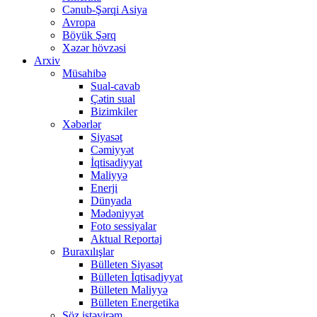
Cənub-Şərqi Asiya
Avropa
Böyük Şərq
Xəzər hövzəsi
Arxiv
Müsahibə
Sual-cavab
Çətin sual
Bizimkiler
Xəbərlər
Siyasət
Cəmiyyət
İqtisadiyyat
Maliyyə
Enerji
Dünyada
Mədəniyyət
Foto sessiyalar
Aktual Reportaj
Buraxılışlar
Bülleten Siyasət
Bülleten İqtisadiyyat
Bülleten Maliyyə
Bülleten Energetika
Söz istəyirəm