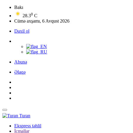
Bakı
0
28.3
C
Cümə axşamı, 6 Avqust 2026
Daxil ol
Abunə
Əlaqə
Turan
Ekspress təhlil
İcmallar