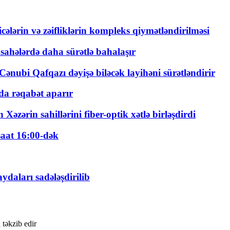
ticələrin və zəifliklərin kompleks qiymətləndirilməsi
 sahələrdə daha sürətlə bahalaşır
ənubi Qafqazı dəyişə biləcək layihəni sürətləndirir
a rəqabət aparır
zərin sahillərini fiber-optik xətlə birləşdirdi
saat 16:00-dək
daları sadələşdirilib
 təkzib edir