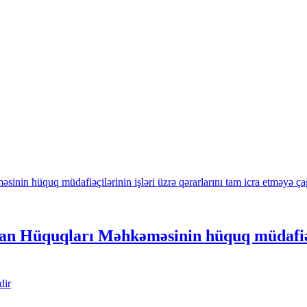
an Hüquqları Məhkəməsinin hüquq müdafiəçil