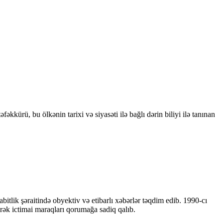
kkürü, bu ölkənin tarixi və siyasəti ilə bağlı dərin biliyi ilə tanınan
bitlik şəraitində obyektiv və etibarlı xəbərlər təqdim edib. 1990-cı
ərək ictimai maraqları qorumağa sadiq qalıb.