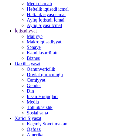
Media İcmalı
Həftəlik iqtisadi icmal
Həftəlik siyasi icmal
Aylıq İqtisadi İcmal
Aylıq Siyasi İcmal
İqtisadiyyat
Maliyyə
Makroiqtisadiyyat
Sənaye
Kənd təsərrüfatı
Biznes
Daxili siyasət
Qanunvericilik
Dövlət quruculuğu
Cəmiyyət
Gender
Din
İnsan Hüquqları
Media
Təhlükəsizlik
Sosial sahə
Xarici Siyasət
Keçmiş Sovet məkanı
Qafqaz
Amerika