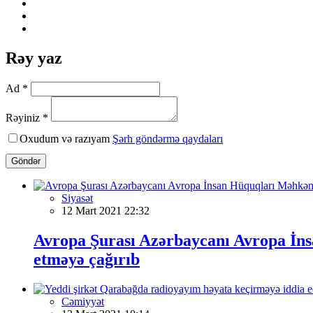
Rəy yaz
Ad *
Rəyiniz *
Oxudum və razıyam
Şərh göndərmə qaydaları
Göndər
Siyasət
12 Mart 2021 22:32
Avropa Şurası Azərbaycanı Avropa İns
etməyə çağırıb
Cəmiyyət