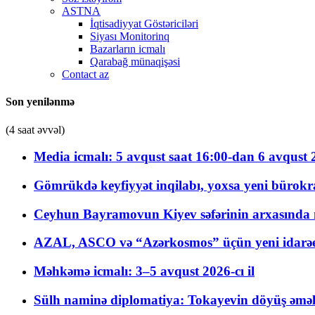
ASTNA
İqtisadiyyat Göstəriciləri
Siyası Monitorinq
Bazarların icmalı
Qarabağ münaqişəsi
Contact az
Son yenilənmə
(4 saat əvvəl)
Media icmalı: 5 avqust saat 16:00-dan 6 avqust 2
Gömrükdə keyfiyyət inqilabı, yoxsa yeni bürokr
Ceyhun Bayramovun Kiyev səfərinin arxasında 
AZAL, ASCO və “Azərkosmos” üçün yeni idarəetm
Məhkəmə icmalı: 3–5 avqust 2026-cı il
Sülh naminə diplomatiya: Tokayevin döyüş əməli