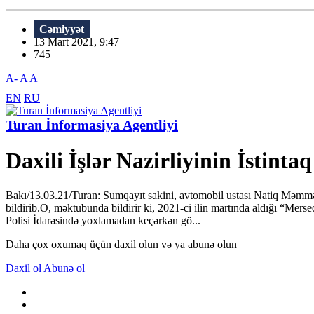
Cəmiyyət
13 Mart 2021, 9:47
745
A-
A
A+
EN
RU
Turan İnformasiya Agentliyi
Daxili İşlər Nazirliyinin İstinta
Bakı/13.03.21/Turan: Sumqayıt sakini, avtomobil ustası Natiq Məmmədo
bildirib.O, məktubunda bildirir ki, 2021-ci ilin martında aldığı “Me
Polisi İdarəsində yoxlamadan keçərkən gö...
Daha çox oxumaq üçün daxil olun və ya abunə olun
Daxil ol
Abunə ol