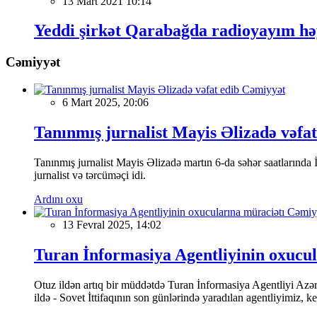
13 Mart 2021 10:14
Yeddi şirkət Qarabağda radioyayım hə
Cəmiyyət
Cəmiyyət
6 Mart 2025, 20:06
Tanınmış jurnalist Mayis Əlizadə vəfat
Tanınmış jurnalist Mayis Əlizadə martın 6-da səhər saatlarında İs
jurnalist və tərcüməçi idi.
Ardını oxu
Cəmiy
13 Fevral 2025, 14:02
Turan İnformasiya Agentliyinin oxucul
Otuz ildən artıq bir müddətdə Turan İnformasiya Agentliyi Azərba
ildə - Sovet İttifaqının son günlərində yaradılan agentliyimiz, 