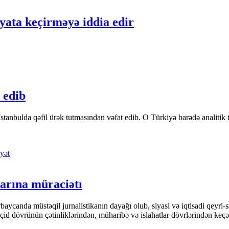
yata keçirməyə iddia edir
 edib
tanbulda qəfil ürək tutmasından vəfat edib. O Türkiyə barədə analitik təfə
yət
arına müraciətı
ycanda müstəqil jurnalistikanın dayağı olub, siyasi və iqtisadi qeyri-sa
keçid dövrünün çətinliklərindən, müharibə və islahatlar dövrlərindən keç