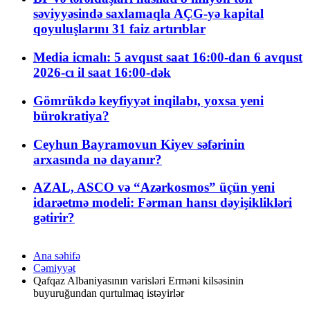
səviyyəsində saxlamaqla AÇG-yə kapital
qoyuluşlarını 31 faiz artırıblar
Media icmalı: 5 avqust saat 16:00-dan 6 avqust
2026-cı il saat 16:00-dək
Gömrükdə keyfiyyət inqilabı, yoxsa yeni
bürokratiya?
Ceyhun Bayramovun Kiyev səfərinin
arxasında nə dayanır?
AZAL, ASCO və “Azərkosmos” üçün yeni
idarəetmə modeli: Fərman hansı dəyişiklikləri
gətirir?
Ana səhifə
Cəmiyyət
Qafqaz Albaniyasının varisləri Erməni kilsəsinin
buyuruğundan qurtulmaq istəyirlər