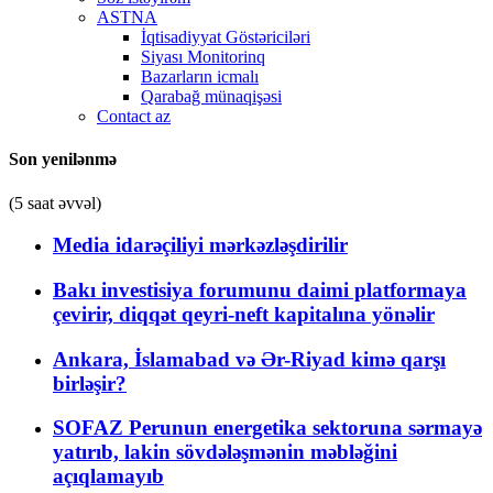
ASTNA
İqtisadiyyat Göstəriciləri
Siyası Monitorinq
Bazarların icmalı
Qarabağ münaqişəsi
Contact az
Son yenilənmə
(5 saat əvvəl)
Media idarəçiliyi mərkəzləşdirilir
Bakı investisiya forumunu daimi platformaya
çevirir, diqqət qeyri-neft kapitalına yönəlir
Ankara, İslamabad və Ər-Riyad kimə qarşı
birləşir?
SOFAZ Perunun energetika sektoruna sərmayə
yatırıb, lakin sövdələşmənin məbləğini
açıqlamayıb