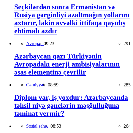
Seçkilərdən sonra Ermənistan və
Rusiya gərginliyi azaltmağın yollarını
axtarır, lakin əvvəlki ittifaqa qayıdış
ehtimalı azdır
Avropa,
09:23
291
Azərbaycan qazı Türkiyənin
Avropadakı enerji ambisiyalarının
əsas elementinə çevrilir
Cəmiyyət,
08:59
285
Diplom var, iş yoxdur: Azərbaycanda
təhsil niyə gənclərin məşğulluğuna
təminat vermir?
Sosial sahə,
08:53
264