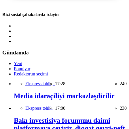
Bizi sosial şəbəkələrdə izləyin
Gündəmdə
Yeni
Populyar
Redaktorun seçimi
Ekspress təhlil,
17:28
249
Media idarəçiliyi mərkəzləşdirilir
Ekspress təhlil,
17:00
230
Bakı investisiya forumunu daimi
platformaya çevirir, diqqət qeyri-neft