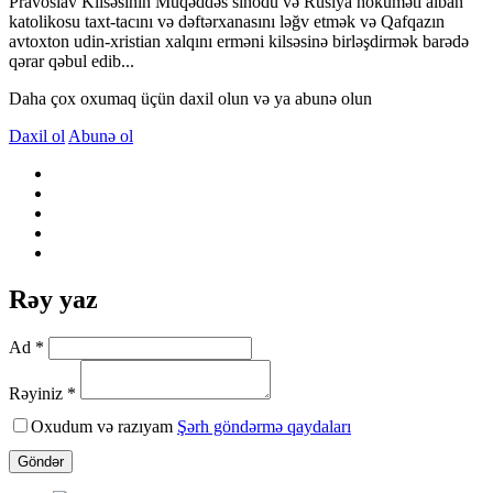
Pravoslav Kilsəsinin Müqəddəs sinodu və Rusiya hökuməti alban
katolikosu taxt-tacını və dəftərxanasını ləğv etmək və Qafqazın
avtoxton udin-xristian xalqını erməni kilsəsinə birləşdirmək barədə
qərar qəbul edib...
Daha çox oxumaq üçün daxil olun və ya abunə olun
Daxil ol
Abunə ol
Rəy yaz
Ad *
Rəyiniz *
Oxudum və razıyam
Şərh göndərmə qaydaları
Göndər