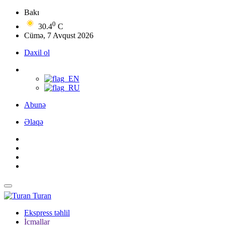
Bakı
0
30.4
C
Cümə, 7 Avqust 2026
Daxil ol
Abunə
Əlaqə
Turan
Ekspress təhlil
İcmallar