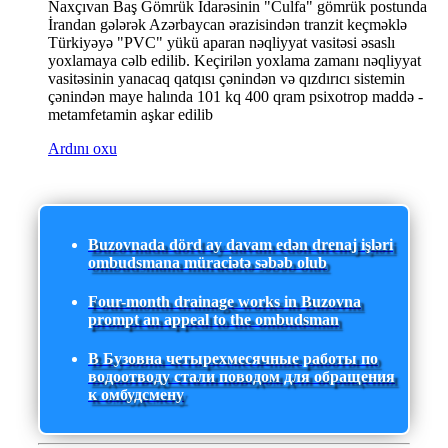
Naxçıvan Baş Gömrük İdarəsinin "Culfa" gömrük postunda
İrandan gələrək Azərbaycan ərazisindən tranzit keçməklə
Türkiyəyə "PVC" yükü aparan nəqliyyat vasitəsi əsaslı
yoxlamaya cəlb edilib. Keçirilən yoxlama zamanı nəqliyyat
vasitəsinin yanacaq qatqısı çənindən və qızdırıcı sistemin
çənindən maye halında 101 kq 400 qram psixotrop maddə -
metamfetamin aşkar edilib
Ardını oxu
Buzovnada dörd ay davam edən drenaj işləri
ombudsmana müraciətə səbəb olub
Four-month drainage works in Buzovna
prompt an appeal to the ombudsman
В Бузовна четырехмесячные работы по
водоотводу стали поводом для обращения
к омбудсмену