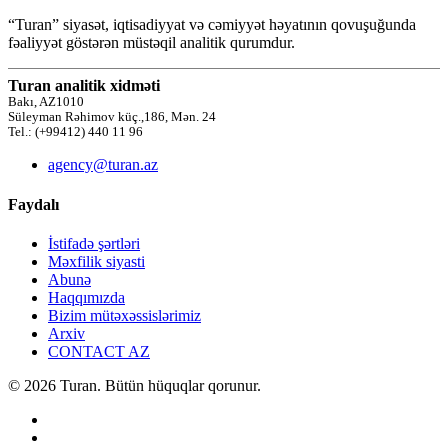
“Turan” siyasət, iqtisadiyyat və cəmiyyət həyatının qovuşuğunda
fəaliyyət göstərən müstəqil analitik qurumdur.
Turan analitik xidməti
Bakı, AZ1010
Süleyman Rəhimov küç.,186, Mən. 24
Tel.: (+99412) 440 11 96
agency@turan.az
Faydalı
İstifadə şərtləri
Məxfilik siyasti
Abunə
Haqqımızda
Bizim mütəxəssislərimiz
Arxiv
CONTACT AZ
© 2026 Turan. Bütün hüquqlar qorunur.