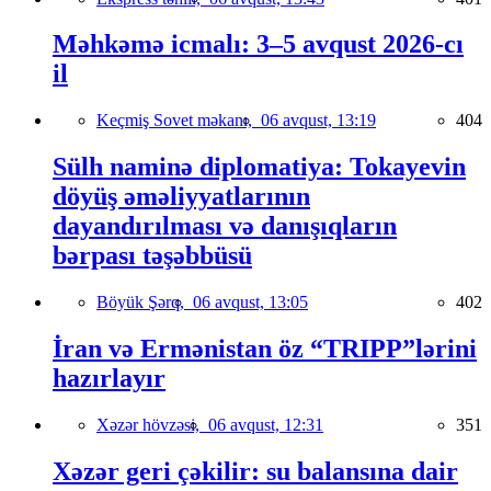
Məhkəmə icmalı: 3–5 avqust 2026-cı
il
Keçmiş Sovet məkanı,
06 avqust, 13:19
404
Sülh naminə diplomatiya: Tokayevin
döyüş əməliyyatlarının
dayandırılması və danışıqların
bərpası təşəbbüsü
Böyük Şərq,
06 avqust, 13:05
402
İran və Ermənistan öz “TRIPP”lərini
hazırlayır
Xəzər hövzəsi,
06 avqust, 12:31
351
Xəzər geri çəkilir: su balansına dair