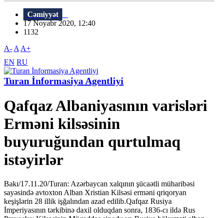
Cəmiyyət
17 Noyabr 2020, 12:40
1132
A-
A
A+
EN
RU
Turan İnformasiya Agentliyi
Qafqaz Albaniyasının varisləri
Erməni kilsəsinin
buyuruğundan qurtulmaq
istəyirlər
Bakı/17.11.20/Turan: Azərbaycan xalqının şücaətli müharibəsi
sayəsində avtoxton Alban Xristian Kilsəsi erməni qriqoryan
keşişlərin 28 illik işğalından azad edilib.Qafqaz Rusiya
İmperiyasının tərkibinə daxil olduqdan sonra, 1836-cı ildə Rus