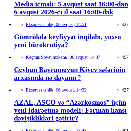
Media icmalı: 5 avqust saat 16:00-dan
6 avqust 2026-cı il saat 16:00-dək
Ekspress təhlil,
06 avqust, 14:51
427
Gömrükdə keyfiyyət inqilabı, yoxsa
yeni bürokratiya?
Keçmiş Sovet məkanı,
06 avqust, 14:37
457
Ceyhun Bayramovun Kiyev səfərinin
arxasında nə dayanır?
Ekspress təhlil,
06 avqust, 14:32
427
AZAL, ASCO və “Azərkosmos” üçün
yeni idarəetmə modeli: Fərman hansı
dəyişiklikləri gətirir?
Ekspress təhlil,
06 avqust, 13:43
401