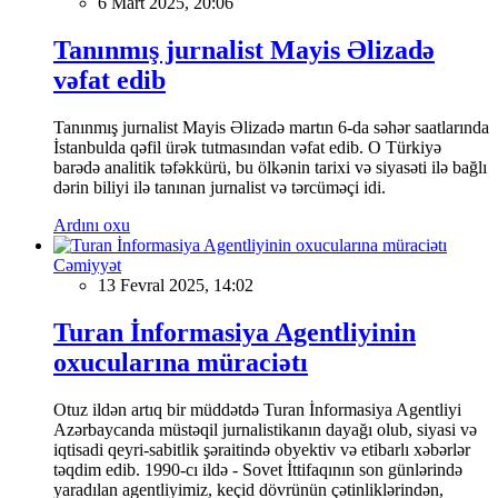
6 Mart 2025, 20:06
Tanınmış jurnalist Mayis Əlizadə
vəfat edib
Tanınmış jurnalist Mayis Əlizadə martın 6-da səhər saatlarında
İstanbulda qəfil ürək tutmasından vəfat edib. O Türkiyə
barədə analitik təfəkkürü, bu ölkənin tarixi və siyasəti ilə bağlı
dərin biliyi ilə tanınan jurnalist və tərcüməçi idi.
Ardını oxu
Cəmiyyət
13 Fevral 2025, 14:02
Turan İnformasiya Agentliyinin
oxucularına müraciətı
Otuz ildən artıq bir müddətdə Turan İnformasiya Agentliyi
Azərbaycanda müstəqil jurnalistikanın dayağı olub, siyasi və
iqtisadi qeyri-sabitlik şəraitində obyektiv və etibarlı xəbərlər
təqdim edib. 1990-cı ildə - Sovet İttifaqının son günlərində
yaradılan agentliyimiz, keçid dövrünün çətinliklərindən,