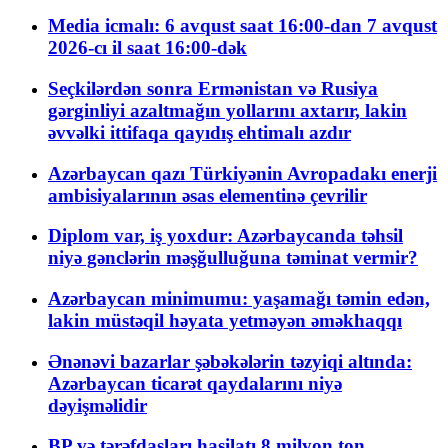
Media icmalı: 6 avqust saat 16:00-dan 7 avqust
2026-cı il saat 16:00-dək
Seçkilərdən sonra Ermənistan və Rusiya
gərginliyi azaltmağın yollarını axtarır, lakin
əvvəlki ittifaqa qayıdış ehtimalı azdır
Azərbaycan qazı Türkiyənin Avropadakı enerji
ambisiyalarının əsas elementinə çevrilir
Diplom var, iş yoxdur: Azərbaycanda təhsil
niyə gənclərin məşğulluğuna təminat vermir?
Azərbaycan minimumu: yaşamağı təmin edən,
lakin müstəqil həyata yetməyən əməkhaqqı
Ənənəvi bazarlar şəbəkələrin təzyiqi altında:
Azərbaycan ticarət qaydalarını niyə
dəyişməlidir
BP və tərəfdaşları hasilatı 8 milyon ton