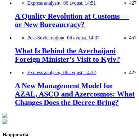
Express analysis,
06 avqust, 14:51
427
A Quality Revolution at Customs —
or New Bureaucracy?
Post-Soviet region,
06 avqust, 14:37
457
What Is Behind the Azerbaijani
Foreign Minister’s Visit to Kyiv?
Express analysis,
06 avqust, 14:32
427
A New Management Model for
AZAL, ASCO and Azercosmos: What
Changes Does the Decree Bring?
Haqqımızda