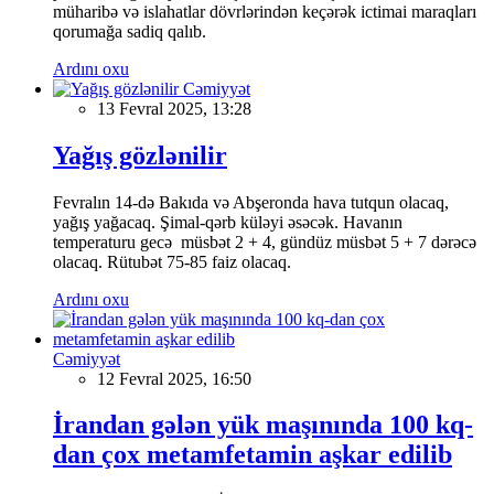
müharibə və islahatlar dövrlərindən keçərək ictimai maraqları
qorumağa sadiq qalıb.
Ardını oxu
Cəmiyyət
13 Fevral 2025, 13:28
Yağış gözlənilir
Fevralın 14-də Bakıda və Abşeronda hava tutqun olacaq,
yağış yağacaq. Şimal-qərb küləyi əsəcək. Havanın
temperaturu gecə müsbət 2 + 4, gündüz müsbət 5 + 7 dərəcə
olacaq. Rütubət 75-85 faiz olacaq.
Ardını oxu
Cəmiyyət
12 Fevral 2025, 16:50
İrandan gələn yük maşınında 100 kq-
dan çox metamfetamin aşkar edilib