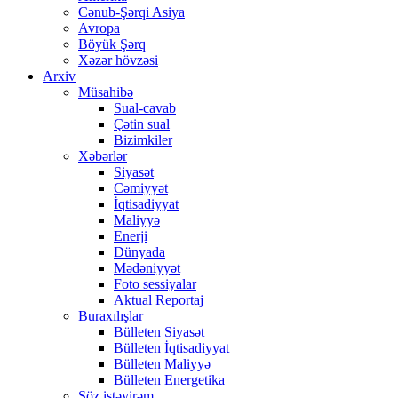
Cənub-Şərqi Asiya
Avropa
Böyük Şərq
Xəzər hövzəsi
Arxiv
Müsahibə
Sual-cavab
Çətin sual
Bizimkiler
Xəbərlər
Siyasət
Cəmiyyət
İqtisadiyyat
Maliyyə
Enerji
Dünyada
Mədəniyyət
Foto sessiyalar
Aktual Reportaj
Buraxılışlar
Bülleten Siyasət
Bülleten İqtisadiyyat
Bülleten Maliyyə
Bülleten Energetika
Söz istəyirəm