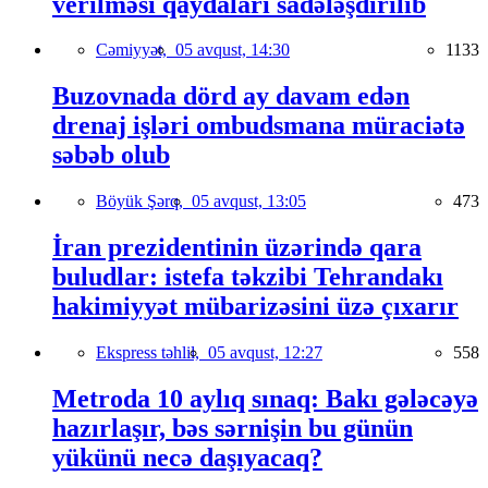
verilməsi qaydaları sadələşdirilib
Cəmiyyət,
05 avqust, 14:30
1133
Buzovnada dörd ay davam edən
drenaj işləri ombudsmana müraciətə
səbəb olub
Böyük Şərq,
05 avqust, 13:05
473
İran prezidentinin üzərində qara
buludlar: istefa təkzibi Tehrandakı
hakimiyyət mübarizəsini üzə çıxarır
Ekspress təhlil,
05 avqust, 12:27
558
Metroda 10 aylıq sınaq: Bakı gələcəyə
hazırlaşır, bəs sərnişin bu günün
yükünü necə daşıyacaq?