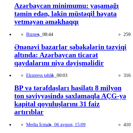
Azərbaycan minimumu: yaşamağı
təmin edən, lakin müstəqil həyata
yetməyən əməkhaqqı
Biznes,
08:44
259
Ənənəvi bazarlar şəbəkələrin təzyiqi
altında: Azərbaycan ticarət
qaydalarını niyə dəyişməlidir
Ekspress təhlil,
00:03
316
BP və tərəfdaşları hasilatı 8 milyon
ton səviyyəsində saxlamaqla AÇG-yə
kapital qoyuluşlarını 31 faiz
artırıblar
Media İcmalı,
06 avqust, 15:09
410