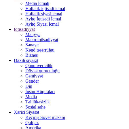
Media İcmalı
Həftəlik iqtisadi icmal
Həftəlik siyasi icmal
Aylıq İqtisadi İcmal
Aylıq Siyasi İcmal
İqtisadiyyat
Maliyyə
Makroiqtisadiyyat
Sənaye
Kənd təsərrüfatı
Biznes
Daxili siyasət
Qanunvericilik
Dövlət quruculuğu
Cəmiyyət
Gender
Din
İnsan Hüquqları
Media
Təhlükəsizlik
Sosial sahə
Xarici Siyasət
Keçmiş Sovet məkanı
Qafqaz
Amerika