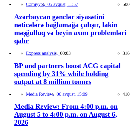
Cəmiyyət,
05 avqust, 11:57
500
Azərbaycan gənclər siyasətini
nəticələrə bağlamağa çalışır, lakin
məşğulluq və beyin axını problemləri
qalır
Express analysis,
00:03
316
BP and partners boost ACG capital
spending by 31% while holding
output at 8 million tonnes
Media Review,
06 avqust, 15:09
410
Media Review: From 4:00 p.m. on
August 5 to 4:00 p.m. on August 6,
2026