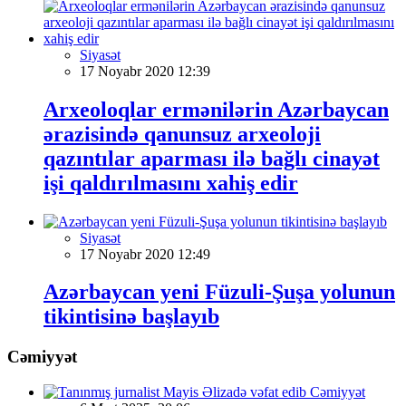
Siyasət
17 Noyabr 2020 12:39
Arxeoloqlar ermənilərin Azərbaycan
ərazisində qanunsuz arxeoloji
qazıntılar aparması ilə bağlı cinayət
işi qaldırılmasını xahiş edir
Siyasət
17 Noyabr 2020 12:49
Azərbaycan yeni Füzuli-Şuşa yolunun
tikintisinə başlayıb
Cəmiyyət
Cəmiyyət