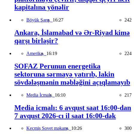
kapitalına yönəlir
Böyük Şərq,
16:27
242
Ankara, İslamabad və Ər-Riyad kimə
qarşı birləşir?
Amerika,
16:19
224
SOFAZ Perunun energetika
sektoruna sərmayə yatırıb, lakin
sövdələşmənin məbləğini açıqlamayıb
Media İcmalı,
16:10
217
Media icmalı: 6 avqust saat 16:00-dan
7 avqust 2026-cı il saat 16:00-dək
Keçmiş Sovet məkanı,
10:26
300