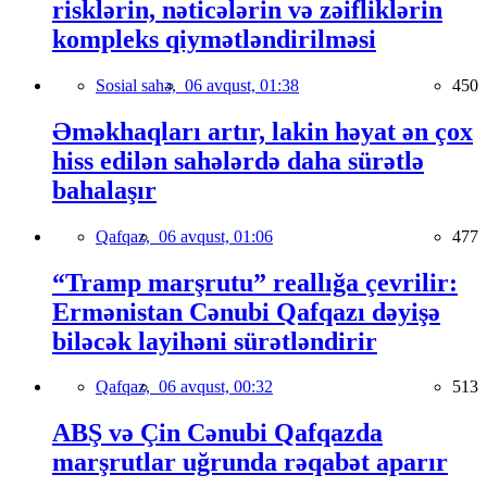
risklərin, nəticələrin və zəifliklərin
kompleks qiymətləndirilməsi
Sosial sahə,
06 avqust, 01:38
450
Əməkhaqları artır, lakin həyat ən çox
hiss edilən sahələrdə daha sürətlə
bahalaşır
Qafqaz,
06 avqust, 01:06
477
“Tramp marşrutu” reallığa çevrilir:
Ermənistan Cənubi Qafqazı dəyişə
biləcək layihəni sürətləndirir
Qafqaz,
06 avqust, 00:32
513
ABŞ və Çin Cənubi Qafqazda
marşrutlar uğrunda rəqabət aparır