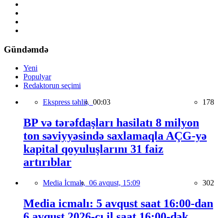
Gündəmdə
Yeni
Populyar
Redaktorun seçimi
Ekspress təhlil,
00:03
178
BP və tərəfdaşları hasilatı 8 milyon
ton səviyyəsində saxlamaqla AÇG-yə
kapital qoyuluşlarını 31 faiz
artırıblar
Media İcmalı,
06 avqust, 15:09
302
Media icmalı: 5 avqust saat 16:00-dan
6 avqust 2026-cı il saat 16:00-dək