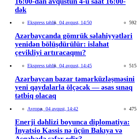
16:00-dan avqustun 4-ü saat 16:00-
dək
Ekspress təhlil,
04 avqust, 14:50
592
Azərbaycanda gömrük səlahiyyətləri
yenidən bölüşdürülür: islahat
çevikliyi artıracaqmı?
Ekspress təhlil,
04 avqust, 14:45
515
Azərbaycan bazar təmərküzləşməsini
yeni qaydalarla ölçəcək — əsas sınaq
tətbiq olacaq
Avropa,
04 avqust, 14:42
475
Enerji dəhlizi boyunca diplomatiya:
İnyatsio Kassis nə üçün Bakıya və
Aşqabada səfər edir?