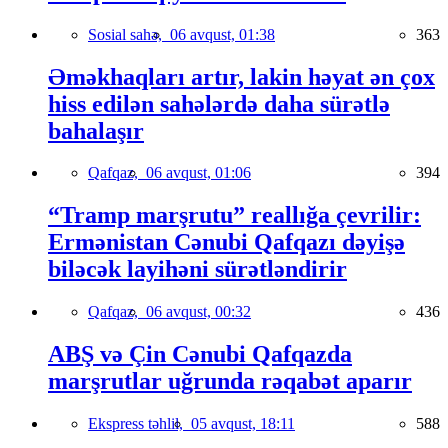
Sosial sahə,
06 avqust, 01:38
363
Əməkhaqları artır, lakin həyat ən çox
hiss edilən sahələrdə daha sürətlə
bahalaşır
Qafqaz,
06 avqust, 01:06
394
“Tramp marşrutu” reallığa çevrilir:
Ermənistan Cənubi Qafqazı dəyişə
biləcək layihəni sürətləndirir
Qafqaz,
06 avqust, 00:32
436
ABŞ və Çin Cənubi Qafqazda
marşrutlar uğrunda rəqabət aparır
Ekspress təhlil,
05 avqust, 18:11
588