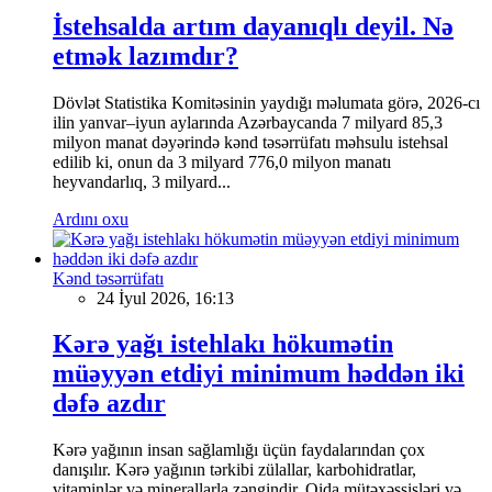
İstehsalda artım dayanıqlı deyil. Nə
etmək lazımdır?
Dövlət Statistika Komitəsinin yaydığı məlumata görə, 2026-cı
ilin yanvar–iyun aylarında Azərbaycanda 7 milyard 85,3
milyon manat dəyərində kənd təsərrüfatı məhsulu istehsal
edilib ki, onun da 3 milyard 776,0 milyon manatı
heyvandarlıq, 3 milyard...
Ardını oxu
Kənd təsərrüfatı
24 İyul 2026, 16:13
Kərə yağı istehlakı hökumətin
müəyyən etdiyi minimum həddən iki
dəfə azdır
Kərə yağının insan sağlamlığı üçün faydalarından çox
danışılır. Kərə yağının tərkibi zülallar, karbohidratlar,
vitaminlər və minerallarla zəngindir. Qida mütəxəssisləri və