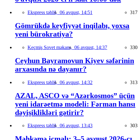
Ekspress təhlil,
06 avqust, 14:51
317
Gömrükdə keyfiyyət inqilabı, yoxsa
yeni bürokratiya?
Keçmiş Sovet məkanı,
06 avqust, 14:37
330
Ceyhun Bayramovun Kiyev səfərinin
arxasında nə dayanır?
Ekspress təhlil,
06 avqust, 14:32
313
AZAL, ASCO və “Azərkosmos” üçün
yeni idarəetmə modeli: Fərman hansı
dəyişiklikləri gətirir?
Ekspress təhlil,
06 avqust, 13:43
303
Məhkəmə icmalı: 3–5 avqust 2026-cı