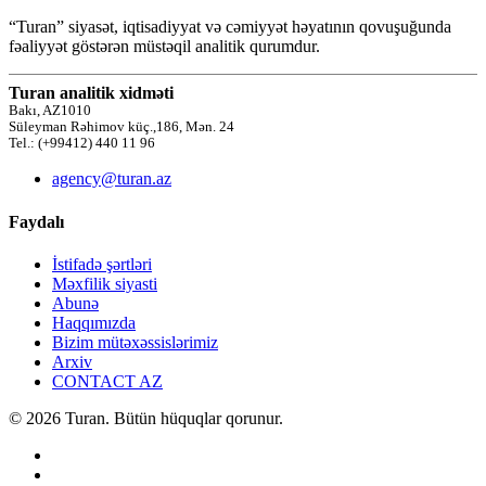
“Turan” siyasət, iqtisadiyyat və cəmiyyət həyatının qovuşuğunda
fəaliyyət göstərən müstəqil analitik qurumdur.
Turan analitik xidməti
Bakı, AZ1010
Süleyman Rəhimov küç.,186, Mən. 24
Tel.: (+99412) 440 11 96
agency@turan.az
Faydalı
İstifadə şərtləri
Məxfilik siyasti
Abunə
Haqqımızda
Bizim mütəxəssislərimiz
Arxiv
CONTACT AZ
© 2026 Turan. Bütün hüquqlar qorunur.