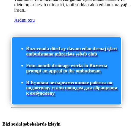
dietoloqlar hesab edirlər ki, təbii süddən əldə edilən kərə yağı
insan...
Ardını oxu
Buzovnada dörd ay davam edən drenaj işləri
ombudsmana müraciətə səbəb olub
Four-month drainage works in Buzovna
prompt an appeal to the ombudsman
В Бузовна четырехмесячные работы по
водоотводу стали поводом для обращения
к омбудсмену
Bizi sosial şəbəkələrdə izləyin