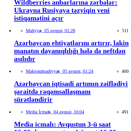
Wildberries anbarlarına zərbələr:
Ukrayna Rusiyaya təzyiqin yeni
istiqamətini açır
Maliyyə,
05 avqust, 01:28
511
Azərbaycan ehtiyatlarını artırır, lakin
manatın dayanıqlılığı hələ də neftdən
asılıdır
Makroiqtisadiyyat,
05 avqust, 01:24
400
Azərbaycan iqtisadi artımın zəiflədiyi
şəraitdə rəqəmsallaşmanı
sürətləndirir
Media İcmalı,
04 avqust, 16:04
491
Media icmalı: Avqustun 3-ü saat