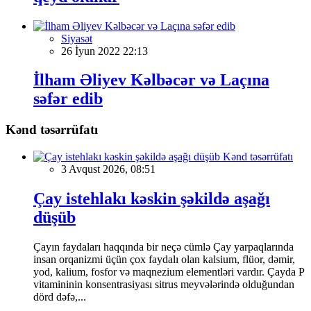
Siyasət
26 İyun 2022 22:13
İlham Əliyev Kəlbəcər və Laçına
səfər edib
Kənd təsərrüfatı
Kənd təsərrüfatı
3 Avqust 2026, 08:51
Çay istehlakı kəskin şəkildə aşağı
düşüb
Çayın faydaları haqqında bir neçə cümlə Çay yarpaqlarında
insan orqanizmi üçün çox faydalı olan kalsium, flüor, dəmir,
yod, kalium, fosfor və maqnezium elementləri vardır. Çayda P
vitamininin konsentrasiyası sitrus meyvələrində olduğundan
dörd dəfə,...