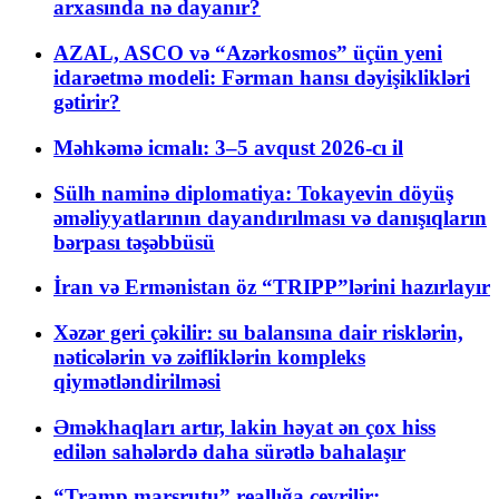
arxasında nə dayanır?
AZAL, ASCO və “Azərkosmos” üçün yeni
idarəetmə modeli: Fərman hansı dəyişiklikləri
gətirir?
Məhkəmə icmalı: 3–5 avqust 2026-cı il
Sülh naminə diplomatiya: Tokayevin döyüş
əməliyyatlarının dayandırılması və danışıqların
bərpası təşəbbüsü
İran və Ermənistan öz “TRIPP”lərini hazırlayır
Xəzər geri çəkilir: su balansına dair risklərin,
nəticələrin və zəifliklərin kompleks
qiymətləndirilməsi
Əməkhaqları artır, lakin həyat ən çox hiss
edilən sahələrdə daha sürətlə bahalaşır
“Tramp marşrutu” reallığa çevrilir: