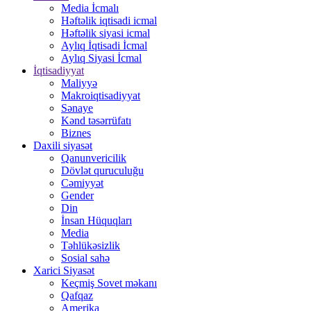
Media İcmalı
Həftəlik iqtisadi icmal
Həftəlik siyasi icmal
Aylıq İqtisadi İcmal
Aylıq Siyasi İcmal
İqtisadiyyat
Maliyyə
Makroiqtisadiyyat
Sənaye
Kənd təsərrüfatı
Biznes
Daxili siyasət
Qanunvericilik
Dövlət quruculuğu
Cəmiyyət
Gender
Din
İnsan Hüquqları
Media
Təhlükəsizlik
Sosial sahə
Xarici Siyasət
Keçmiş Sovet məkanı
Qafqaz
Amerika