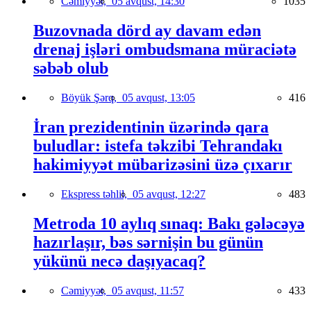
Cəmiyyət,
05 avqust, 14:30
1035
Buzovnada dörd ay davam edən
drenaj işləri ombudsmana müraciətə
səbəb olub
Böyük Şərq,
05 avqust, 13:05
416
İran prezidentinin üzərində qara
buludlar: istefa təkzibi Tehrandakı
hakimiyyət mübarizəsini üzə çıxarır
Ekspress təhlil,
05 avqust, 12:27
483
Metroda 10 aylıq sınaq: Bakı gələcəyə
hazırlaşır, bəs sərnişin bu günün
yükünü necə daşıyacaq?
Cəmiyyət,
05 avqust, 11:57
433