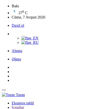
Bakı
0
27
C
Cümə, 7 Avqust 2026
Daxil ol
Abunə
Əlaqə
Turan
Ekspress təhlil
İcmallar