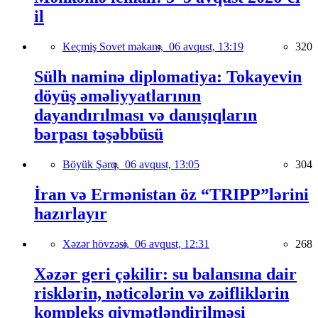
il
Keçmiş Sovet məkanı,
06 avqust, 13:19
320
Sülh naminə diplomatiya: Tokayevin
döyüş əməliyyatlarının
dayandırılması və danışıqların
bərpası təşəbbüsü
Böyük Şərq,
06 avqust, 13:05
304
İran və Ermənistan öz “TRIPP”lərini
hazırlayır
Xəzər hövzəsi,
06 avqust, 12:31
268
Xəzər geri çəkilir: su balansına dair
risklərin, nəticələrin və zəifliklərin
kompleks qiymətləndirilməsi