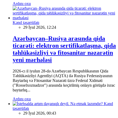
Ardını oxu
Kənd təsərrüfatı
29 İyul 2026, 12:24
Azərbaycan–Rusiya arasında qida
ticarəti: elektron sertifikatlaşma, qida
təhlükəsizliyi və fitosanitar nəzarətin
yeni mərhələsi
2026-cı il iyulun 28-də Azərbaycan Respublikasının Qida
Təhlükəsizliyi Agentliyi (AQTA) ilə Rusiya Federasiyasının
Baytarlıq və Fitosanitar Nəzarəti üzrə Federal Xidməti
("Rosselxoznadzor") arasında keçirilmiş onlayn görüşdə ixrac
baytarlıq...
Ardını oxu
Kənd
təsərrüfatı
29 İyul 2026, 00:43