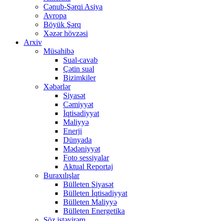
Cənub-Şərqi Asiya
Avropa
Böyük Şərq
Xəzər hövzəsi
Arxiv
Müsahibə
Sual-cavab
Çətin sual
Bizimkiler
Xəbərlər
Siyasət
Cəmiyyət
İqtisadiyyat
Maliyyə
Enerji
Dünyada
Mədəniyyət
Foto sessiyalar
Aktual Reportaj
Buraxılışlar
Bülleten Siyasət
Bülleten İqtisadiyyat
Bülleten Maliyyə
Bülleten Energetika
Söz istəyirəm