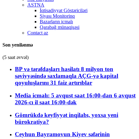
ASTNA
İqtisadiyyat Göstəriciləri
Siyası Monitorinq
Bazarların icmalı
Qarabağ münaqişəsi
Contact az
Son yenilənmə
(5 saat əvvəl)
BP və tərəfdaşları hasilatı 8 milyon ton
səviyyəsində saxlamaqla AÇG-yə kapital
qoyuluşlarını 31 faiz artırıblar
Media icmalı: 5 avqust saat 16:00-dan 6 avqust
2026-cı il saat 16:00-dək
Gömrükdə keyfiyyət inqilabı, yoxsa yeni
bürokratiya?
Ceyhun Bayramovun Kiyev səfərinin