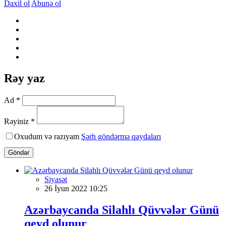
Daxil ol
Abunə ol
Rəy yaz
Ad *
Rəyiniz *
Oxudum və razıyam
Şərh göndərmə qaydaları
Göndər
Siyasət
26 İyun 2022 10:25
Azərbaycanda Silahlı Qüvvələr Günü
qeyd olunur