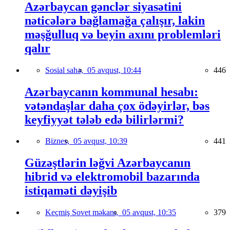
Azərbaycan gənclər siyasətini
nəticələrə bağlamağa çalışır, lakin
məşğulluq və beyin axını problemləri
qalır
Sosial sahə,
05 avqust, 10:44
446
Azərbaycanın kommunal hesabı:
vətəndaşlar daha çox ödəyirlər, bəs
keyfiyyət tələb edə bilirlərmi?
Biznes,
05 avqust, 10:39
441
Güzəştlərin ləğvi Azərbaycanın
hibrid və elektromobil bazarında
istiqaməti dəyişib
Keçmiş Sovet məkanı,
05 avqust, 10:35
379