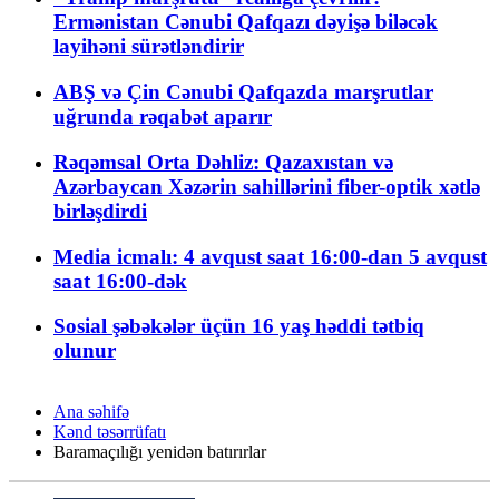
Ermənistan Cənubi Qafqazı dəyişə biləcək
layihəni sürətləndirir
ABŞ və Çin Cənubi Qafqazda marşrutlar
uğrunda rəqabət aparır
Rəqəmsal Orta Dəhliz: Qazaxıstan və
Azərbaycan Xəzərin sahillərini fiber-optik xətlə
birləşdirdi
Media icmalı: 4 avqust saat 16:00-dan 5 avqust
saat 16:00-dək
Sosial şəbəkələr üçün 16 yaş həddi tətbiq
olunur
Ana səhifə
Kənd təsərrüfatı
Baramaçılığı yenidən batırırlar