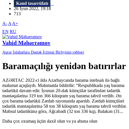
Kənd təsərrüfatı
26 İyun 2022, 19:18
713
A-
A
A+
EN
RU
Vahid Məhərrəmov
Aqrar İslahatlara Dəstək İctimai Birliyinin rəhbəri
Baramaçılığı yenidən batırırlar
AZƏRTAC 2022-ci ildə Azərbaycanda barama istehsalı ilə bağlı
məlumat açıqlayıb. Məlumatda bildirilir: “Respublikada yaş barama
tədarükü davam edir. İyunun 20-dək kümçülər tərəfindən tədarük
məntəqələrinə 319 ton 366 kiloqram yaş barama təhvil verilib. Ən
çox barama tədarükü Zərdab rayonunda aparılıb. Zərdab kümçüləri
tədarük məntəqələrinə 58 ton 38 kiloqram yaş barama təhvil veriblər.
Məhsul tədarükünə görə, Ağcabədi (32 ton 336 kq), Balakən (31...
Daha çox oxumaq üçün daxil olun və ya abunə olun