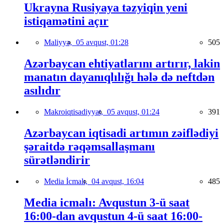
Ukrayna Rusiyaya təzyiqin yeni
istiqamətini açır
Maliyyə,
05 avqust, 01:28
505
Azərbaycan ehtiyatlarını artırır, lakin
manatın dayanıqlılığı hələ də neftdən
asılıdır
Makroiqtisadiyyat,
05 avqust, 01:24
391
Azərbaycan iqtisadi artımın zəiflədiyi
şəraitdə rəqəmsallaşmanı
sürətləndirir
Media İcmalı,
04 avqust, 16:04
485
Media icmalı: Avqustun 3-ü saat
16:00-dan avqustun 4-ü saat 16:00-