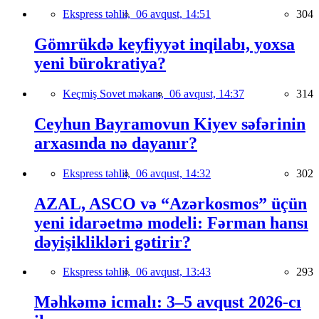
Ekspress təhlil,
06 avqust, 14:51
304
Gömrükdə keyfiyyət inqilabı, yoxsa
yeni bürokratiya?
Keçmiş Sovet məkanı,
06 avqust, 14:37
314
Ceyhun Bayramovun Kiyev səfərinin
arxasında nə dayanır?
Ekspress təhlil,
06 avqust, 14:32
302
AZAL, ASCO və “Azərkosmos” üçün
yeni idarəetmə modeli: Fərman hansı
dəyişiklikləri gətirir?
Ekspress təhlil,
06 avqust, 13:43
293
Məhkəmə icmalı: 3–5 avqust 2026-cı