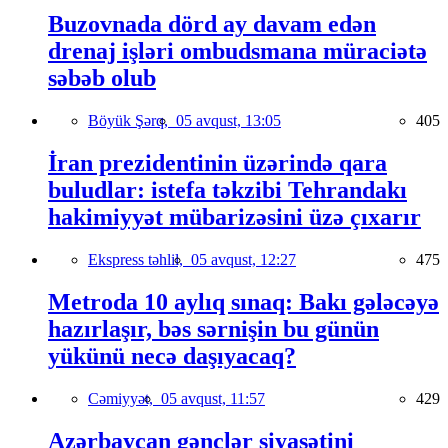
Buzovnada dörd ay davam edən
drenaj işləri ombudsmana müraciətə
səbəb olub
Böyük Şərq,
05 avqust, 13:05
405
İran prezidentinin üzərində qara
buludlar: istefa təkzibi Tehrandakı
hakimiyyət mübarizəsini üzə çıxarır
Ekspress təhlil,
05 avqust, 12:27
475
Metroda 10 aylıq sınaq: Bakı gələcəyə
hazırlaşır, bəs sərnişin bu günün
yükünü necə daşıyacaq?
Cəmiyyət,
05 avqust, 11:57
429
Azərbaycan gənclər siyasətini