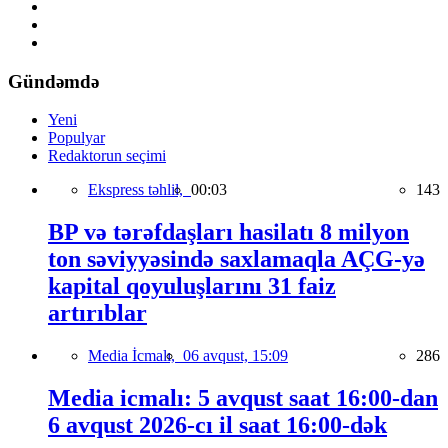
Gündəmdə
Yeni
Populyar
Redaktorun seçimi
Ekspress təhlil,
00:03
143
BP və tərəfdaşları hasilatı 8 milyon
ton səviyyəsində saxlamaqla AÇG-yə
kapital qoyuluşlarını 31 faiz
artırıblar
Media İcmalı,
06 avqust, 15:09
286
Media icmalı: 5 avqust saat 16:00-dan
6 avqust 2026-cı il saat 16:00-dək