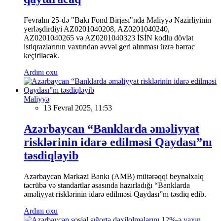
Fevralın 25-də "Bakı Fond Birjası"nda Maliyyə Nazirliyinin
yerləşdirdiyi AZ0201040208, AZ0201040240,
AZ0201040265 və AZ0201040323 İSİN kodlu dövlət
istiqrazlarının vaxtından əvvəl geri alınması üzrə hərrac
keçiriləcək.
Ardını oxu
Maliyyə
13 Fevral 2025, 11:53
Azərbaycan “Banklarda əməliyyat
risklərinin idarə edilməsi Qaydası”nı
təsdiqləyib
Azərbaycan Mərkəzi Bankı (AMB) mütərəqqi beynəlxalq
təcrübə və standartlar əsasında hazırladığı “Banklarda
əməliyyat risklərinin idarə edilməsi Qaydası”nı təsdiq edib.
Ardını oxu