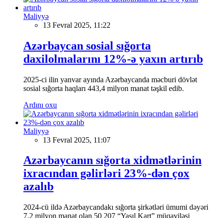
Maliyyə
13 Fevral 2025, 11:22
Azərbaycan sosial sığorta
daxilolmalarını 12%-ə yaxın artırıb
2025-ci ilin yanvar ayında Azərbaycanda məcburi dövlət
sosial sığorta haqları 443,4 milyon manat təşkil edib.
Ardını oxu
Maliyyə
13 Fevral 2025, 11:07
Azərbaycanın sığorta xidmətlərinin
ixracından gəlirləri 23%-dən çox
azalıb
2024-cü ildə Azərbaycandakı sığorta şirkətləri ümumi dəyəri
7,2 milyon manat olan 50 207 “Yaşıl Kart” müqaviləsi