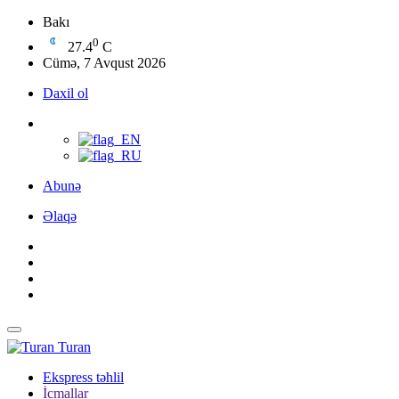
Bakı
0
27.4
C
Cümə, 7 Avqust 2026
Daxil ol
Abunə
Əlaqə
Turan
Ekspress təhlil
İcmallar