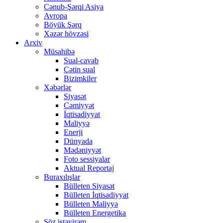
Cənub-Şərqi Asiya
Avropa
Böyük Şərq
Xəzər hövzəsi
Arxiv
Müsahibə
Sual-cavab
Çətin sual
Bizimkiler
Xəbərlər
Siyasət
Cəmiyyət
İqtisadiyyat
Maliyyə
Enerji
Dünyada
Mədəniyyət
Foto sessiyalar
Aktual Reportaj
Buraxılışlar
Bülleten Siyasət
Bülleten İqtisadiyyat
Bülleten Maliyyə
Bülleten Energetika
Söz istəyirəm