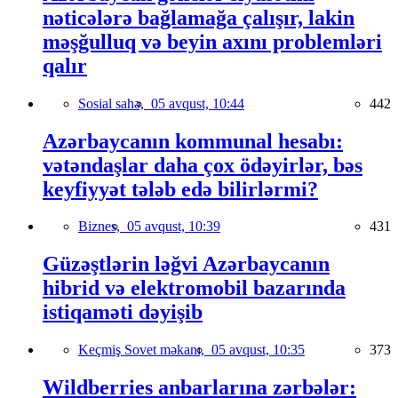
nəticələrə bağlamağa çalışır, lakin
məşğulluq və beyin axını problemləri
qalır
Sosial sahə,
05 avqust, 10:44
442
Azərbaycanın kommunal hesabı:
vətəndaşlar daha çox ödəyirlər, bəs
keyfiyyət tələb edə bilirlərmi?
Biznes,
05 avqust, 10:39
431
Güzəştlərin ləğvi Azərbaycanın
hibrid və elektromobil bazarında
istiqaməti dəyişib
Keçmiş Sovet məkanı,
05 avqust, 10:35
373
Wildberries anbarlarına zərbələr: