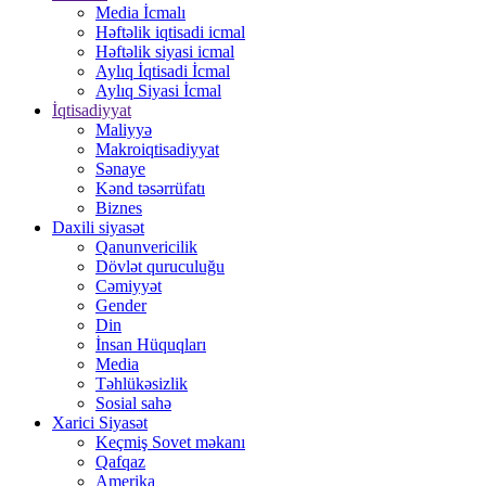
Media İcmalı
Həftəlik iqtisadi icmal
Həftəlik siyasi icmal
Aylıq İqtisadi İcmal
Aylıq Siyasi İcmal
İqtisadiyyat
Maliyyə
Makroiqtisadiyyat
Sənaye
Kənd təsərrüfatı
Biznes
Daxili siyasət
Qanunvericilik
Dövlət quruculuğu
Cəmiyyət
Gender
Din
İnsan Hüquqları
Media
Təhlükəsizlik
Sosial sahə
Xarici Siyasət
Keçmiş Sovet məkanı
Qafqaz
Amerika