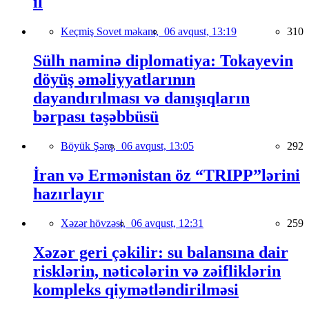
il
Keçmiş Sovet məkanı,
06 avqust, 13:19
310
Sülh naminə diplomatiya: Tokayevin
döyüş əməliyyatlarının
dayandırılması və danışıqların
bərpası təşəbbüsü
Böyük Şərq,
06 avqust, 13:05
292
İran və Ermənistan öz “TRIPP”lərini
hazırlayır
Xəzər hövzəsi,
06 avqust, 12:31
259
Xəzər geri çəkilir: su balansına dair
risklərin, nəticələrin və zəifliklərin
kompleks qiymətləndirilməsi