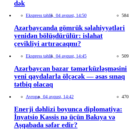
dək
Ekspress təhlil,
04 avqust, 14:50
584
Azərbaycanda gömrük səlahiyyətləri
yenidən bölüşdürülür: islahat
çevikliyi artıracaqmı?
Ekspress təhlil,
04 avqust, 14:45
509
Azərbaycan bazar təmərküzləşməsini
yeni qaydalarla ölçəcək — əsas sınaq
tətbiq olacaq
Avropa,
04 avqust, 14:42
470
Enerji dəhlizi boyunca diplomatiya:
İnyatsio Kassis nə üçün Bakıya və
Aşqabada səfər edir?