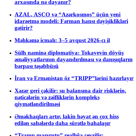
arxasında nə dayanır?
AZAL, ASCO və “Azərkosmos” üçün yeni
idarəetmə modeli: Fərman hansı dəyişiklikləri
gətirir?
Məhkəmə icmalı: 3–5 avqust 2026-cı il
Sülh naminə diplomatiya: Tokayevin döyüş
əməliyyatlarının dayandırılması və danışıqların
bərpası təşəbbüsü
İran və Ermənistan öz “TRIPP”lərini hazırlayır
Xəzər geri çəkilir: su balansına dair risklərin,
nəticələrin və zəifliklərin kompleks
qiymətləndirilməsi
Əməkhaqları artır, lakin həyat ən çox hiss
edilən sahələrdə daha sürətlə bahalaşır
“Tramp marşrutu” reallığa çevrilir: