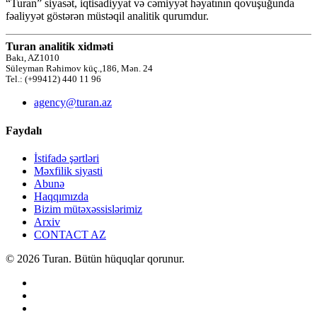
“Turan” siyasət, iqtisadiyyat və cəmiyyət həyatının qovuşuğunda
fəaliyyət göstərən müstəqil analitik qurumdur.
Turan analitik xidməti
Bakı, AZ1010
Süleyman Rəhimov küç.,186, Mən. 24
Tel.: (+99412) 440 11 96
agency@turan.az
Faydalı
İstifadə şərtləri
Məxfilik siyasti
Abunə
Haqqımızda
Bizim mütəxəssislərimiz
Arxiv
CONTACT AZ
© 2026 Turan. Bütün hüquqlar qorunur.