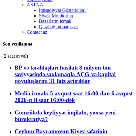
ASTNA
İqtisadiyyat Göstəriciləri
Siyası Monitorinq
Bazarların icmalı
Qarabağ münaqişəsi
Contact az
Son yenilənmə
(2 saat əvvəl)
BP və tərəfdaşları hasilatı 8 milyon ton
səviyyəsində saxlamaqla AÇG-yə kapital
qoyuluşlarını 31 faiz artırıblar
Media icmalı: 5 avqust saat 16:00-dan 6 avqust
2026-cı il saat 16:00-dək
Gömrükdə keyfiyyət inqilabı, yoxsa yeni
bürokratiya?
Ceyhun Bayramovun Kiyev səfərinin