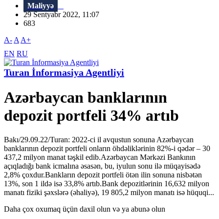
Maliyyə
29 Sentyabr 2022, 11:07
683
A-
A
A+
EN
RU
Turan İnformasiya Agentliyi
Azərbaycan banklarının
depozit portfeli 34% artıb
Bakı/29.09.22/Turan: 2022-ci il avqustun sonuna Azərbaycan
banklarının depozit portfeli onların öhdəliklərinin 82%-i qədər – 30
437,2 milyon manat təşkil edib.Azərbaycan Mərkəzi Bankının
açıqladığı bank icmalına əsasən, bu, iyulun sonu ilə müqayisədə
2,8% çoxdur.Bankların depozit portfeli ötən ilin sonuna nisbətən
13%, son 1 ildə isə 33,8% artıb.Bank depozitlərinin 16,632 milyon
manatı fiziki şəxslərə (əhaliyə), 19 805,2 milyon manatı isə hüquqi...
Daha çox oxumaq üçün daxil olun və ya abunə olun