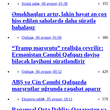
Sosial sahə,
06 avqust, 01:38
355
Əməkhaqları artır, lakin həyat ən çox
hiss edilən sahələrdə daha sürətlə
bahalaşır
Qafqaz,
06 avqust, 01:06
386
“Tramp marşrutu” reallığa çevrilir:
Ermənistan Cənubi Qafqazı dəyişə
biləcək layihəni sürətləndirir
Qafqaz,
06 avqust, 00:32
429
ABŞ və Çin Cənubi Qafqazda
marşrutlar uğrunda rəqabət aparır
Ekspress təhlil,
05 avqust, 18:11
579
Rəqəmsal Orta Dəhliz: Qazaxıstan və