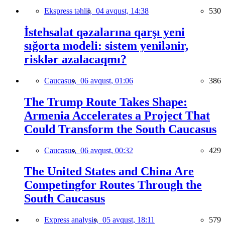
Ekspress təhlil,
04 avqust, 14:38
530
İstehsalat qəzalarına qarşı yeni
sığorta modeli: sistem yenilənir,
risklər azalacaqmı?
Caucasus,
06 avqust, 01:06
386
The Trump Route Takes Shape:
Armenia Accelerates a Project That
Could Transform the South Caucasus
Caucasus,
06 avqust, 00:32
429
The United States and China Are
Competingfor Routes Through the
South Caucasus
Express analysis,
05 avqust, 18:11
579