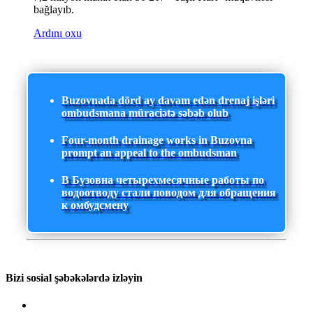
bağlayıb.
Ardını oxu
Buzovnada dörd ay davam edən drenaj işləri
ombudsmana müraciətə səbəb olub
Four-month drainage works in Buzovna
prompt an appeal to the ombudsman
В Бузовна четырехмесячные работы по
водоотводу стали поводом для обращения
к омбудсмену
Bizi sosial şəbəkələrdə izləyin