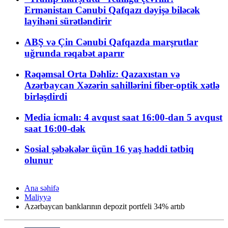
Ermənistan Cənubi Qafqazı dəyişə biləcək
layihəni sürətləndirir
ABŞ və Çin Cənubi Qafqazda marşrutlar
uğrunda rəqabət aparır
Rəqəmsal Orta Dəhliz: Qazaxıstan və
Azərbaycan Xəzərin sahillərini fiber-optik xətlə
birləşdirdi
Media icmalı: 4 avqust saat 16:00-dan 5 avqust
saat 16:00-dək
Sosial şəbəkələr üçün 16 yaş həddi tətbiq
olunur
Ana səhifə
Maliyyə
Azərbaycan banklarının depozit portfeli 34% artıb