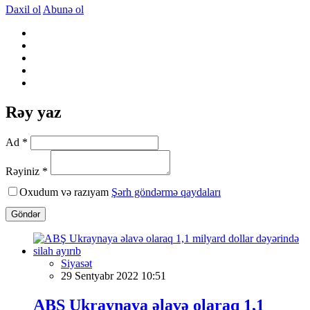
Daxil ol
Abunə ol
Rəy yaz
Ad *
Rəyiniz *
Oxudum və razıyam
Şərh göndərmə qaydaları
Göndər
Siyasət
29 Sentyabr 2022 10:51
ABŞ Ukraynaya əlavə olaraq 1,1