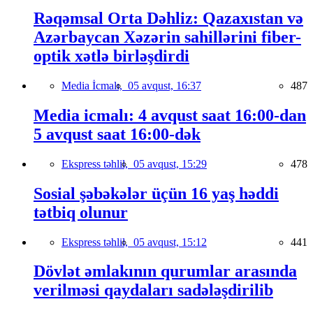
Rəqəmsal Orta Dəhliz: Qazaxıstan və
Azərbaycan Xəzərin sahillərini fiber-
optik xətlə birləşdirdi
Media İcmalı,
05 avqust, 16:37
487
Media icmalı: 4 avqust saat 16:00-dan
5 avqust saat 16:00-dək
Ekspress təhlil,
05 avqust, 15:29
478
Sosial şəbəkələr üçün 16 yaş həddi
tətbiq olunur
Ekspress təhlil,
05 avqust, 15:12
441
Dövlət əmlakının qurumlar arasında
verilməsi qaydaları sadələşdirilib