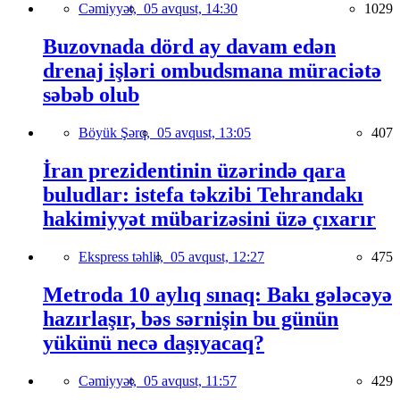
Cəmiyyət,
05 avqust, 14:30
1029
Buzovnada dörd ay davam edən
drenaj işləri ombudsmana müraciətə
səbəb olub
Böyük Şərq,
05 avqust, 13:05
407
İran prezidentinin üzərində qara
buludlar: istefa təkzibi Tehrandakı
hakimiyyət mübarizəsini üzə çıxarır
Ekspress təhlil,
05 avqust, 12:27
475
Metroda 10 aylıq sınaq: Bakı gələcəyə
hazırlaşır, bəs sərnişin bu günün
yükünü necə daşıyacaq?
Cəmiyyət,
05 avqust, 11:57
429