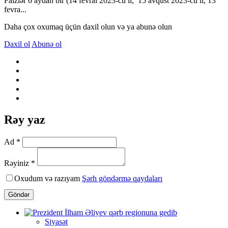
Faizlər 6 aydan bir (14 fevral 2023-cü il, 15 avqust 2023-cü il, 13
fevra...
Daha çox oxumaq üçün daxil olun və ya abunə olun
Daxil ol
Abunə ol
Rəy yaz
Ad *
Rəyiniz *
Oxudum və razıyam
Şərh göndərmə qaydaları
Göndər
Siyasət