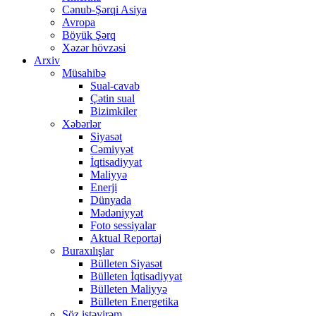
Cənub-Şərqi Asiya
Avropa
Böyük Şərq
Xəzər hövzəsi
Arxiv
Müsahibə
Sual-cavab
Çətin sual
Bizimkiler
Xəbərlər
Siyasət
Cəmiyyət
İqtisadiyyat
Maliyyə
Enerji
Dünyada
Mədəniyyət
Foto sessiyalar
Aktual Reportaj
Buraxılışlar
Bülleten Siyasət
Bülleten İqtisadiyyat
Bülleten Maliyyə
Bülleten Energetika
Söz istəyirəm