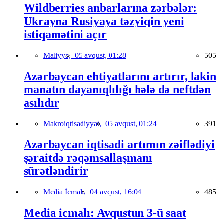
Wildberries anbarlarına zərbələr:
Ukrayna Rusiyaya təzyiqin yeni
istiqamətini açır
Maliyyə,
05 avqust, 01:28
505
Azərbaycan ehtiyatlarını artırır, lakin
manatın dayanıqlılığı hələ də neftdən
asılıdır
Makroiqtisadiyyat,
05 avqust, 01:24
391
Azərbaycan iqtisadi artımın zəiflədiyi
şəraitdə rəqəmsallaşmanı
sürətləndirir
Media İcmalı,
04 avqust, 16:04
485
Media icmalı: Avqustun 3-ü saat