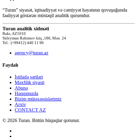
“Turan” siyasət, iqtisadiyyat və cəmiyyət həyatının qovuşuğunda
fəaliyyət göstərən müstəqil analitik qurumdur.
Turan analitik xidməti
Bakı, AZ1010
Süleyman Rəhimov küç.,186, Mən. 24
Tel.: (+99412) 440 11 96
agency@turan.az
Faydalı
İstifadə şərtləri
Məxfilik siyasti
Abunə
Haqqımızda
Bizim mütəxəssislərimiz
Arxiv
CONTACT AZ
© 2026 Turan. Bütün hüquqlar qorunur.