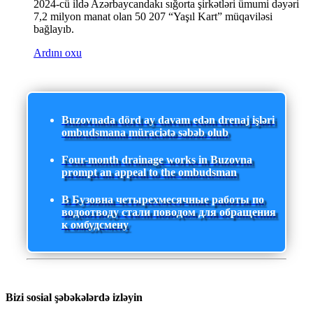
2024-cü ildə Azərbaycandakı sığorta şirkətləri ümumi dəyəri
7,2 milyon manat olan 50 207 “Yaşıl Kart” müqaviləsi
bağlayıb.
Ardını oxu
Buzovnada dörd ay davam edən drenaj işləri
ombudsmana müraciətə səbəb olub
Four-month drainage works in Buzovna
prompt an appeal to the ombudsman
В Бузовна четырехмесячные работы по
водоотводу стали поводом для обращения
к омбудсмену
Bizi sosial şəbəkələrdə izləyin