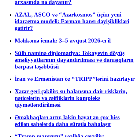
arxasında nə dayanır?
AZAL, ASCO və “Azərkosmos” üçün yeni
idarəetmə modeli: Fərman hansı dəyişiklikləri
gətirir?
Məhkəmə icmalı: 3–5 avqust 2026-cı il
Sülh naminə diplomatiya: Tokayevin döyüş
əməliyyatlarının dayandırılması və danışıqların
bərpası təşəbbüsü
İran və Ermənistan öz “TRIPP”lərini hazırlayır
Xəzər geri çəkilir: su balansına dair risklərin,
nəticələrin və zəifliklərin kompleks
qiymətləndirilməsi
Əməkhaqları artır, lakin həyat ən çox hiss
edilən sahələrdə daha sürətlə bahalaşır
“Tramp marşrutu” reallığa çevrilir: