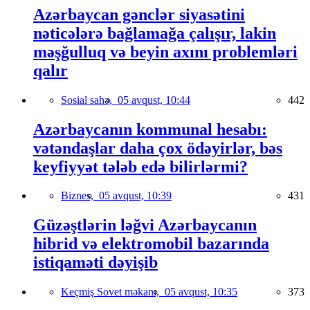
Azərbaycan gənclər siyasətini
nəticələrə bağlamağa çalışır, lakin
məşğulluq və beyin axını problemləri
qalır
Sosial sahə,
05 avqust, 10:44
442
Azərbaycanın kommunal hesabı:
vətəndaşlar daha çox ödəyirlər, bəs
keyfiyyət tələb edə bilirlərmi?
Biznes,
05 avqust, 10:39
431
Güzəştlərin ləğvi Azərbaycanın
hibrid və elektromobil bazarında
istiqaməti dəyişib
Keçmiş Sovet məkanı,
05 avqust, 10:35
373