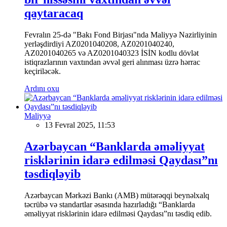
qaytaracaq
Fevralın 25-də "Bakı Fond Birjası"nda Maliyyə Nazirliyinin
yerləşdirdiyi AZ0201040208, AZ0201040240,
AZ0201040265 və AZ0201040323 İSİN kodlu dövlət
istiqrazlarının vaxtından əvvəl geri alınması üzrə hərrac
keçiriləcək.
Ardını oxu
Maliyyə
13 Fevral 2025, 11:53
Azərbaycan “Banklarda əməliyyat
risklərinin idarə edilməsi Qaydası”nı
təsdiqləyib
Azərbaycan Mərkəzi Bankı (AMB) mütərəqqi beynəlxalq
təcrübə və standartlar əsasında hazırladığı “Banklarda
əməliyyat risklərinin idarə edilməsi Qaydası”nı təsdiq edib.