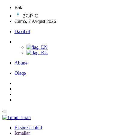
Bakı
0
27.4
C
Cümə, 7 Avqust 2026
Daxil ol
Abunə
Əlaqə
Turan
Ekspress təhlil
İcmallar