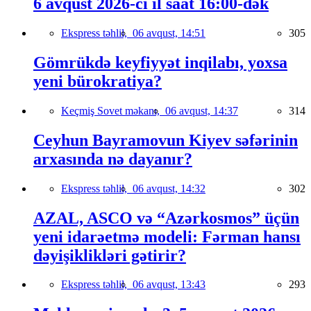
6 avqust 2026-cı il saat 16:00-dək
Ekspress təhlil,
06 avqust, 14:51
305
Gömrükdə keyfiyyət inqilabı, yoxsa
yeni bürokratiya?
Keçmiş Sovet məkanı,
06 avqust, 14:37
314
Ceyhun Bayramovun Kiyev səfərinin
arxasında nə dayanır?
Ekspress təhlil,
06 avqust, 14:32
302
AZAL, ASCO və “Azərkosmos” üçün
yeni idarəetmə modeli: Fərman hansı
dəyişiklikləri gətirir?
Ekspress təhlil,
06 avqust, 13:43
293