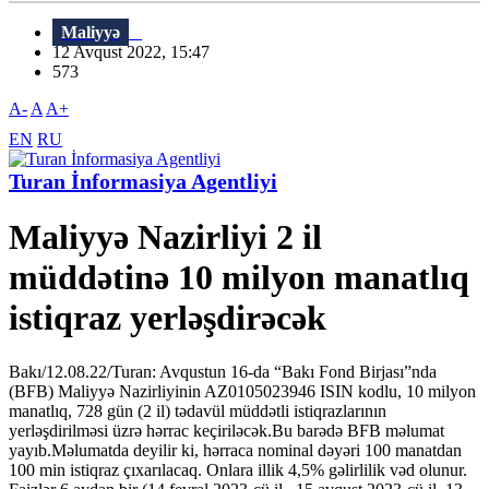
Maliyyə
12 Avqust 2022, 15:47
573
A-
A
A+
EN
RU
Turan İnformasiya Agentliyi
Maliyyə Nazirliyi 2 il
müddətinə 10 milyon manatlıq
istiqraz yerləşdirəcək
Bakı/12.08.22/Turan: Avqustun 16-da “Bakı Fond Birjası”nda
(BFB) Maliyyə Nazirliyinin AZ0105023946 ISIN kodlu, 10 milyon
manatlıq, 728 gün (2 il) tədavül müddətli istiqrazlarının
yerləşdirilməsi üzrə hərrac keçiriləcək.Bu barədə BFB məlumat
yayıb.Məlumatda deyilir ki, hərraca nominal dəyəri 100 manatdan
100 min istiqraz çıxarılacaq. Onlara illik 4,5% gəlirlilik vəd olunur.