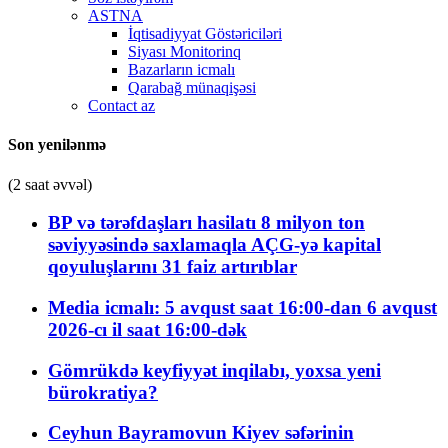
ASTNA
İqtisadiyyat Göstəriciləri
Siyası Monitorinq
Bazarların icmalı
Qarabağ münaqişəsi
Contact az
Son yenilənmə
(2 saat əvvəl)
BP və tərəfdaşları hasilatı 8 milyon ton
səviyyəsində saxlamaqla AÇG-yə kapital
qoyuluşlarını 31 faiz artırıblar
Media icmalı: 5 avqust saat 16:00-dan 6 avqust
2026-cı il saat 16:00-dək
Gömrükdə keyfiyyət inqilabı, yoxsa yeni
bürokratiya?
Ceyhun Bayramovun Kiyev səfərinin