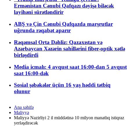
Ermənistan Cənubi Qafqazı dəyişə biləcək
layihəni sürətləndirir
ABŞ və Çin Cənubi Qafqazda marşrutlar
uğrunda rəqabət aparır
Rəqəmsal Orta Dəhliz: Qazaxıstan və
Azərbaycan Xəzərin sahillərini fiber-optik xətlə
birləşdirdi
Media icmalı: 4 avqust saat 16:00-dan 5 avqust
saat 16:00-dək
Sosial şəbəkələr üçün 16 yaş həddi tətbiq
olunur
Ana səhifə
Maliyyə
Maliyyə Nazirliyi 2 il müddətinə 10 milyon manatlıq istiqraz
yerləşdirəcək