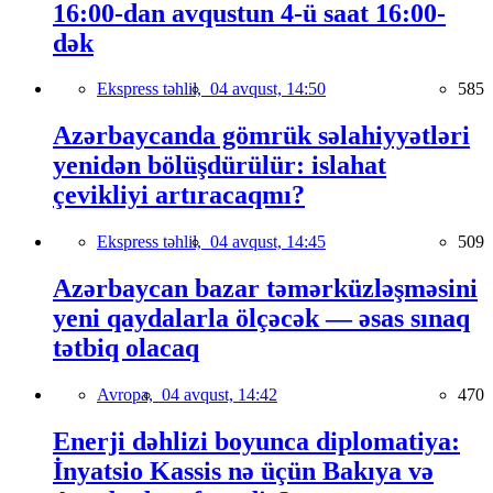
16:00-dan avqustun 4-ü saat 16:00-
dək
Ekspress təhlil,
04 avqust, 14:50
585
Azərbaycanda gömrük səlahiyyətləri
yenidən bölüşdürülür: islahat
çevikliyi artıracaqmı?
Ekspress təhlil,
04 avqust, 14:45
509
Azərbaycan bazar təmərküzləşməsini
yeni qaydalarla ölçəcək — əsas sınaq
tətbiq olacaq
Avropa,
04 avqust, 14:42
470
Enerji dəhlizi boyunca diplomatiya:
İnyatsio Kassis nə üçün Bakıya və