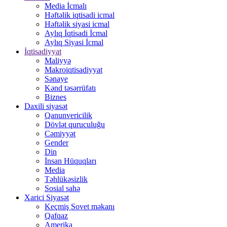
Media İcmalı
Həftəlik iqtisadi icmal
Həftəlik siyasi icmal
Aylıq İqtisadi İcmal
Aylıq Siyasi İcmal
İqtisadiyyat
Maliyyə
Makroiqtisadiyyat
Sənaye
Kənd təsərrüfatı
Biznes
Daxili siyasət
Qanunvericilik
Dövlət quruculuğu
Cəmiyyət
Gender
Din
İnsan Hüquqları
Media
Təhlükəsizlik
Sosial sahə
Xarici Siyasət
Keçmiş Sovet məkanı
Qafqaz
Amerika