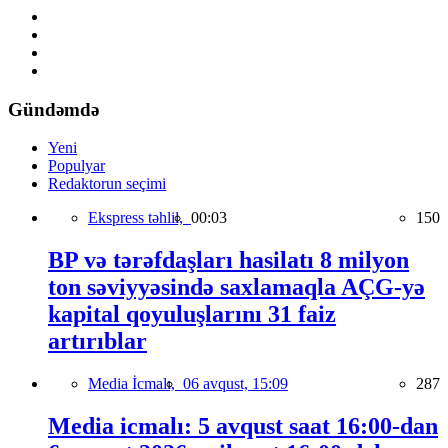
Gündəmdə
Yeni
Populyar
Redaktorun seçimi
Ekspress təhlil,
00:03
150
BP və tərəfdaşları hasilatı 8 milyon
ton səviyyəsində saxlamaqla AÇG-yə
kapital qoyuluşlarını 31 faiz
artırıblar
Media İcmalı,
06 avqust, 15:09
287
Media icmalı: 5 avqust saat 16:00-dan