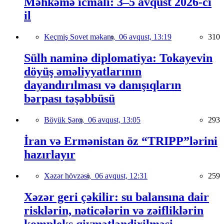
Məhkəmə icmalı: 3–5 avqust 2026-cı
il
Keçmiş Sovet məkanı,
06 avqust, 13:19
310
Sülh naminə diplomatiya: Tokayevin
döyüş əməliyyatlarının
dayandırılması və danışıqların
bərpası təşəbbüsü
Böyük Şərq,
06 avqust, 13:05
293
İran və Ermənistan öz “TRIPP”lərini
hazırlayır
Xəzər hövzəsi,
06 avqust, 12:31
259
Xəzər geri çəkilir: su balansına dair
risklərin, nəticələrin və zəifliklərin
kompleks qiymətləndirilməsi