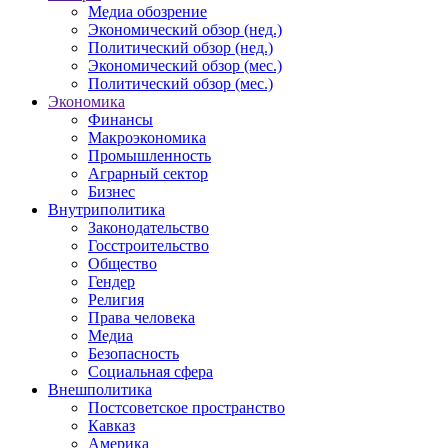
Медиа обозрение
Экономический обзор (нед.)
Политический обзор (нед.)
Экономический обзор (мес.)
Политический обзор (мес.)
Экономика
Финансы
Макроэкономика
Промышленность
Аграрный сектор
Бизнес
Внутриполитика
Законодательство
Госстроительство
Общество
Гендер
Религия
Права человека
Медиа
Безопасность
Социальная сфера
Внешполитика
Постсоветское пространство
Кавказ
Америка