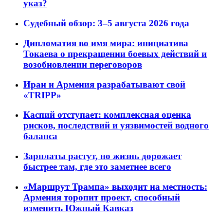
указ?
Судебный обзор: 3–5 августа 2026 года
Дипломатия во имя мира: инициатива
Токаева о прекращении боевых действий и
возобновлении переговоров
Иран и Армения разрабатывают свой
«TRIPP»
Каспий отступает: комплексная оценка
рисков, последствий и уязвимостей водного
баланса
Зарплаты растут, но жизнь дорожает
быстрее там, где это заметнее всего
«Маршрут Трампа» выходит на местность:
Армения торопит проект, способный
изменить Южный Кавказ