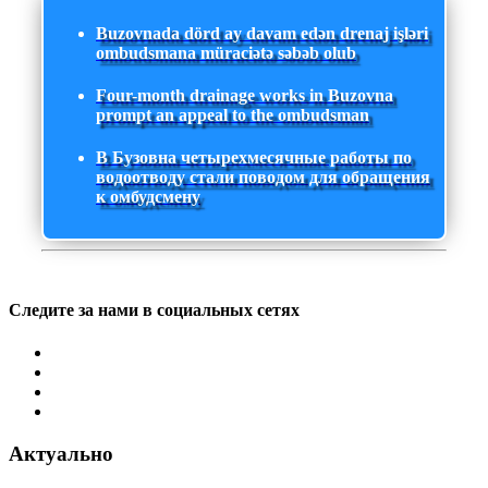
Buzovnada dörd ay davam edən drenaj işləri
ombudsmana müraciətə səbəb olub
Four-month drainage works in Buzovna
prompt an appeal to the ombudsman
В Бузовна четырехмесячные работы по
водоотводу стали поводом для обращения
к омбудсмену
Следите за нами в социальных сетях
Актуально