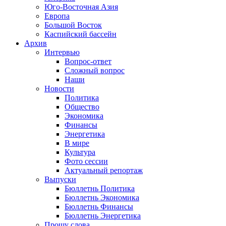
Юго-Восточная Азия
Европа
Большой Восток
Каспийский бассейн
Архив
Интервью
Вопрос-ответ
Сложный вопрос
Наши
Новости
Политика
Общество
Экономика
Финансы
Энергетика
В мире
Культура
Фото сессии
Актуальный репортаж
Выпуски
Бюллетнь Политика
Бюллетнь Экономика
Бюллетнь Финансы
Бюллетнь Энергетика
Прошу слова