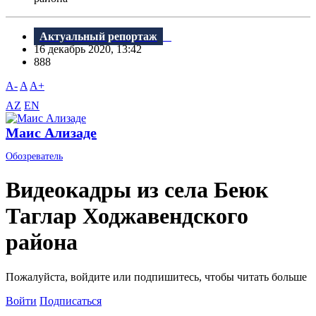
Актуальный репортаж
16 декабрь 2020, 13:42
888
A-
A
A+
AZ
EN
Маис Ализаде
Обозреватель
Видеокадры из села Беюк
Таглар Ходжавендского
района
Пожалуйста, войдите или подпишитесь, чтобы читать больше
Войти
Подписаться