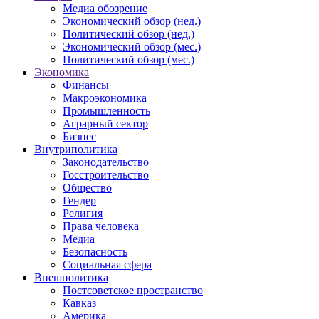
Медиа обозрение
Экономический обзор (нед.)
Политический обзор (нед.)
Экономический обзор (мес.)
Политический обзор (мес.)
Экономика
Финансы
Макроэкономика
Промышленность
Аграрный сектор
Бизнес
Внутриполитика
Законодательство
Госстроительство
Общество
Гендер
Религия
Права человека
Медиа
Безопасность
Социальная сфера
Внешполитика
Постсоветское пространство
Кавказ
Америка