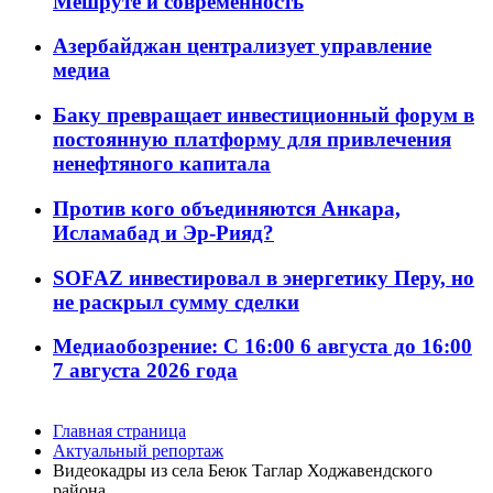
Мешруте и современность
Азербайджан централизует управление
медиа
Баку превращает инвестиционный форум в
постоянную платформу для привлечения
ненефтяного капитала
Против кого объединяются Анкара,
Исламабад и Эр-Рияд?
SOFAZ инвестировал в энергетику Перу, но
не раскрыл сумму сделки
Медиаобозрение: С 16:00 6 августа до 16:00
7 августа 2026 года
Главная страница
Актуальный репортаж
Видеокадры из села Беюк Таглар Ходжавендского
района