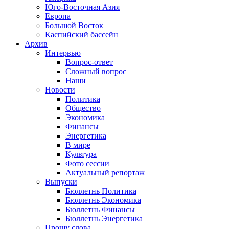
Юго-Восточная Азия
Европа
Большой Восток
Каспийский бассейн
Архив
Интервью
Вопрос-ответ
Сложный вопрос
Наши
Новости
Политика
Общество
Экономика
Финансы
Энергетика
В мире
Культура
Фото сессии
Актуальный репортаж
Выпуски
Бюллетнь Политика
Бюллетнь Экономика
Бюллетнь Финансы
Бюллетнь Энергетика
Прошу слова