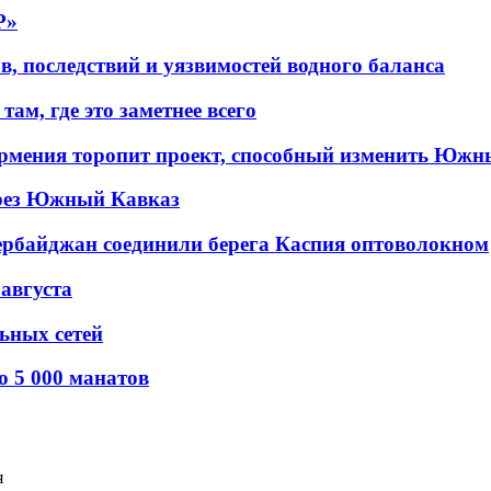
P»
в, последствий и уязвимостей водного баланса
ам, где это заметнее всего
рмения торопит проект, способный изменить Южн
рез Южный Кавказ
ербайджан соединили берега Каспия оптоволокном
 августа
льных сетей
о 5 000 манатов
я