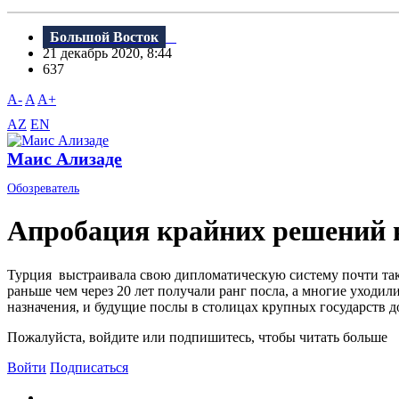
Большой Восток
21 декабрь 2020, 8:44
637
A-
A
A+
AZ
EN
Маис Ализаде
Обозреватель
Апробация крайних решений 
Турция выстраивала свою дипломатическую систему почти так 
раньше чем через 20 лет получали ранг посла, а многие уходил
назначения, и будущие послы в столицах крупных государств до
Пожалуйста, войдите или подпишитесь, чтобы читать больше
Войти
Подписаться