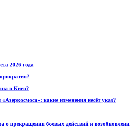
уста 2026 года
бюрократия?
ана в Киев?
«Азеркосмоса»: какие изменения несёт указ?
а о прекращении боевых действий и возобновлени