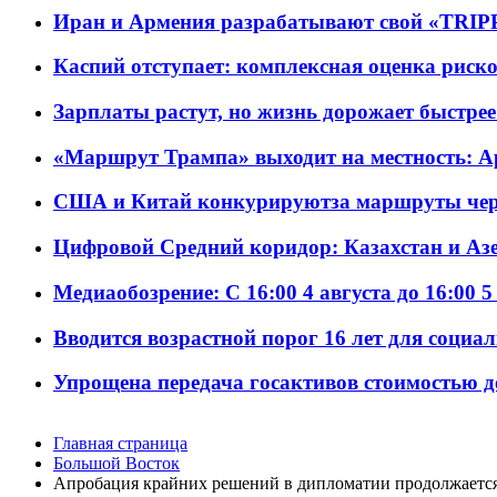
Иран и Армения разрабатывают свой «TRIP
Каспий отступает: комплексная оценка риско
Зарплаты растут, но жизнь дорожает быстрее т
«Маршрут Трампа» выходит на местность: А
США и Китай конкурируютза маршруты че
Цифровой Средний коридор: Казахстан и Аз
Медиаобозрение: С 16:00 4 августа до 16:00 5
Вводится возрастной порог 16 лет для социа
Упрощена передача госактивов стоимостью д
Главная страница
Большой Восток
Апробация крайних решений в дипломатии продолжаетс