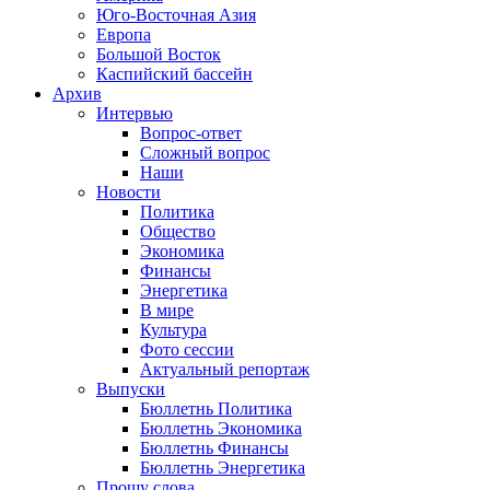
Юго-Восточная Азия
Европа
Большой Восток
Каспийский бассейн
Архив
Интервью
Вопрос-ответ
Сложный вопрос
Наши
Новости
Политика
Общество
Экономика
Финансы
Энергетика
В мире
Культура
Фото сессии
Актуальный репортаж
Выпуски
Бюллетнь Политика
Бюллетнь Экономика
Бюллетнь Финансы
Бюллетнь Энергетика
Прошу слова