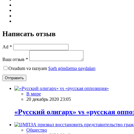
Написать отзыв
Ad *
Ваш отзыв *
Oxudum və razıyam
Şərh göndərmə qaydaları
Отправить
В мире
20 декабрь 2020 23:05
«Русский олигарх» vs «русская опп
Общество