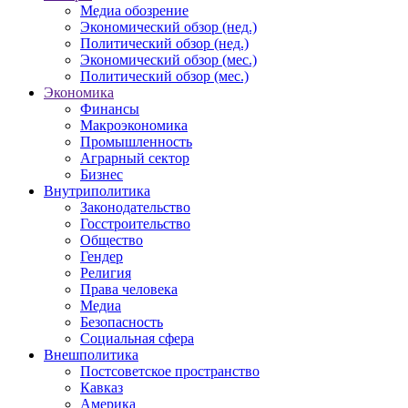
Медиа обозрение
Экономический обзор (нед.)
Политический обзор (нед.)
Экономический обзор (мес.)
Политический обзор (мес.)
Экономика
Финансы
Макроэкономика
Промышленность
Аграрный сектор
Бизнес
Внутриполитика
Законодательство
Госстроительство
Общество
Гендер
Религия
Права человека
Медиа
Безопасность
Социальная сфера
Внешполитика
Постсоветское пространство
Кавказ
Америка