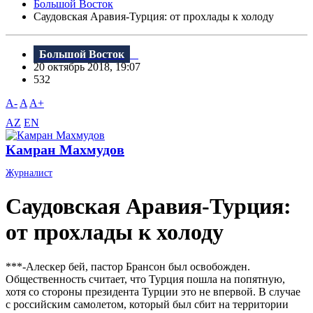
Большой Восток
Саудовская Аравия-Турция: от прохлады к холоду
Большой Восток
20 октябрь 2018, 19:07
532
A-
A
A+
AZ
EN
Камран Махмудов
Журналист
Саудовская Аравия-Турция:
от прохлады к холоду
***-Алескер бей, пастор Брансон был освобожден.
Общественность считает, что Турция пошла на попятную,
хотя со стороны президента Турции это не впервой. B случае
с российским самолетом, который был сбит на территории