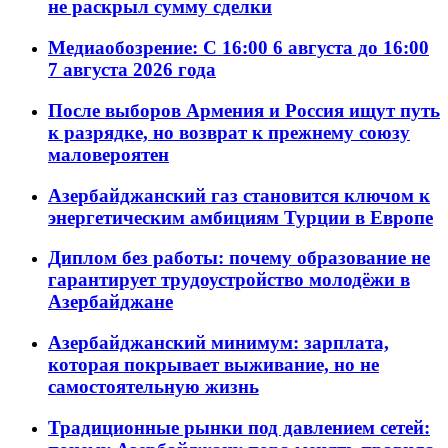
не раскрыл сумму сделки
Медиаобозрение: С 16:00 6 августа до 16:00
7 августа 2026 года
После выборов Армения и Россия ищут путь
к разрядке, но возврат к прежнему союзу
маловероятен
Азербайджанский газ становится ключом к
энергетическим амбициям Турции в Европе
Диплом без работы: почему образование не
гарантирует трудоустройство молодёжи в
Азербайджане
Азербайджанский минимум: зарплата,
которая покрывает выживание, но не
самостоятельную жизнь
Традиционные рынки под давлением сетей: