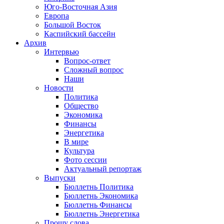
Юго-Восточная Азия
Европа
Большой Восток
Каспийский бассейн
Архив
Интервью
Вопрос-ответ
Сложный вопрос
Наши
Новости
Политика
Общество
Экономика
Финансы
Энергетика
В мире
Культура
Фото сессии
Актуальный репортаж
Выпуски
Бюллетнь Политика
Бюллетнь Экономика
Бюллетнь Финансы
Бюллетнь Энергетика
Прошу слова