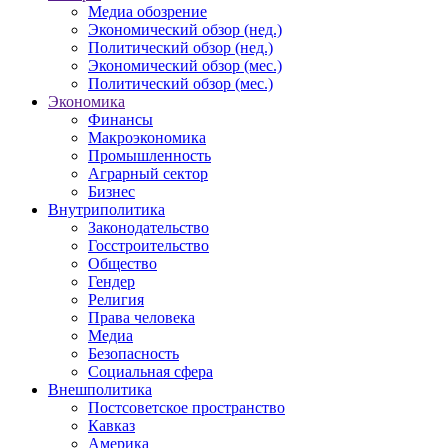
Медиа обозрение
Экономический обзор (нед.)
Политический обзор (нед.)
Экономический обзор (мес.)
Политический обзор (мес.)
Экономика
Финансы
Макроэкономика
Промышленность
Аграрный сектор
Бизнес
Внутриполитика
Законодательство
Госстроительство
Общество
Гендер
Религия
Права человека
Медиа
Безопасность
Социальная сфера
Внешполитика
Постсоветское пространство
Кавказ
Америка