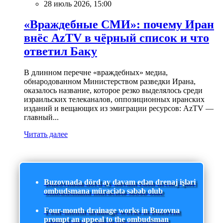
28 июль 2026, 15:00
«Враждебные СМИ»: почему Иран
внёс AzTV в чёрный список и что
ответил Баку
В длинном перечне «враждебных» медиа,
обнародованном Министерством разведки Ирана,
оказалось название, которое резко выделялось среди
израильских телеканалов, оппозиционных иранских
изданий и вещающих из эмиграции ресурсов: AzTV —
главный...
Читать далее
Buzovnada dörd ay davam edən drenaj işləri
ombudsmana müraciətə səbəb olub
Four-month drainage works in Buzovna
prompt an appeal to the ombudsman