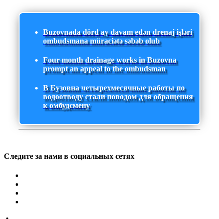
Buzovnada dörd ay davam edən drenaj işləri
ombudsmana müraciətə səbəb olub
Four-month drainage works in Buzovna
prompt an appeal to the ombudsman
В Бузовна четырехмесячные работы по
водоотводу стали поводом для обращения
к омбудсмену
Следите за нами в социальных сетях