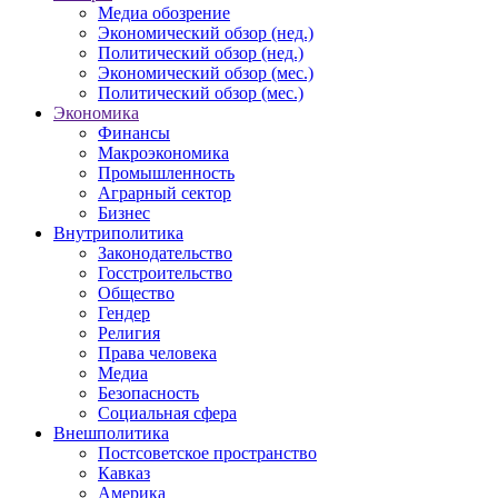
Медиа обозрение
Экономический обзор (нед.)
Политический обзор (нед.)
Экономический обзор (мес.)
Политический обзор (мес.)
Экономика
Финансы
Макроэкономика
Промышленность
Аграрный сектор
Бизнес
Внутриполитика
Законодательство
Госстроительство
Общество
Гендер
Религия
Права человека
Медиа
Безопасность
Социальная сфера
Внешполитика
Постсоветское пространство
Кавказ
Америка