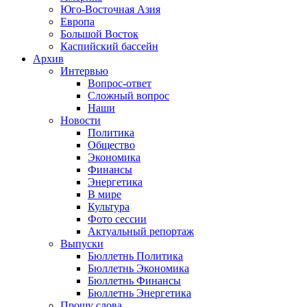
Юго-Восточная Азия
Европа
Большой Восток
Каспийский бассейн
Архив
Интервью
Вопрос-ответ
Сложный вопрос
Наши
Новости
Политика
Общество
Экономика
Финансы
Энергетика
В мире
Культура
Фото сессии
Актуальный репортаж
Выпуски
Бюллетнь Политика
Бюллетнь Экономика
Бюллетнь Финансы
Бюллетнь Энергетика
Прошу слова