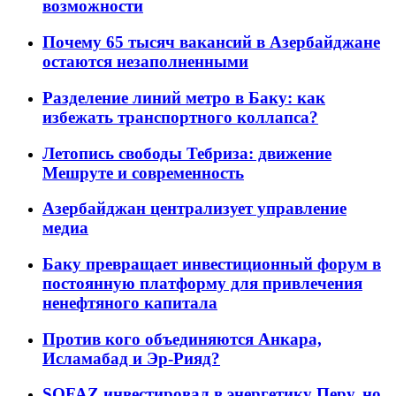
возможности
Почему 65 тысяч вакансий в Азербайджане
остаются незаполненными
Разделение линий метро в Баку: как
избежать транспортного коллапса?
Летопись свободы Тебриза: движение
Мешруте и современность
Азербайджан централизует управление
медиа
Баку превращает инвестиционный форум в
постоянную платформу для привлечения
ненефтяного капитала
Против кого объединяются Анкара,
Исламабад и Эр-Рияд?
SOFAZ инвестировал в энергетику Перу, но