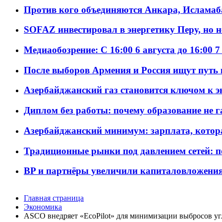
Против кого объединяются Анкара, Исламаб
SOFAZ инвестировал в энергетику Перу, но 
Медиаобозрение: С 16:00 6 августа до 16:00 7
После выборов Армения и Россия ищут путь к
Азербайджанский газ становится ключом к 
Диплом без работы: почему образование не 
Азербайджанский минимум: зарплата, котор
Традиционные рынки под давлением сетей: 
BP и партнёры увеличили капиталовложения 
Главная страница
Экономика
ASCO внедряет «EcoPilot» для минимизации выбросов уг