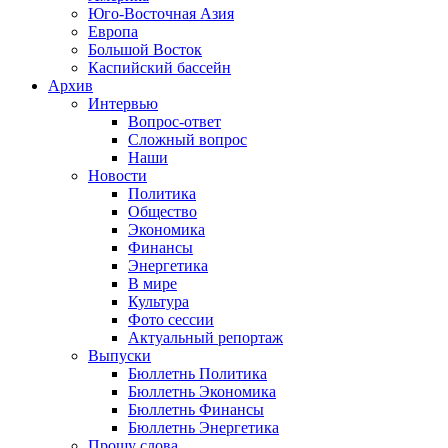
Юго-Восточная Азия
Европа
Большой Восток
Каспийский бассейн
Архив
Интервью
Вопрос-ответ
Сложный вопрос
Наши
Новости
Политика
Общество
Экономика
Финансы
Энергетика
В мире
Культура
Фото сессии
Актуальный репортаж
Выпуски
Бюллетнь Политика
Бюллетнь Экономика
Бюллетнь Финансы
Бюллетнь Энергетика
Прошу слова