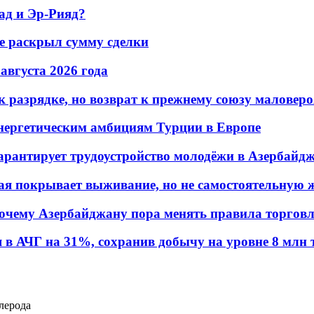
ад и Эр-Рияд?
не раскрыл сумму сделки
 августа 2026 года
 разрядке, но возврат к прежнему союзу маловеро
энергетическим амбициям Турции в Европе
гарантирует трудоустройство молодёжи в Азербайд
ая покрывает выживание, но не самостоятельную 
почему Азербайджану пора менять правила торгов
в АЧГ на 31%, сохранив добычу на уровне 8 млн 
лерода