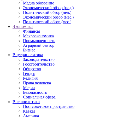
Медиа обозрение
Экономический обзор (нед.)
Политический обзор (нед.)
Экономический обзор (мес.)
Политический обзор (мес.)
Экономика
Финансы
Макроэкономика
Промышленность
Аграрный сектор
Бизнес
Внутриполитика
Законодательство
Госстроительство
Общество
Гендер
Религия
Права человека
Медиа
Безопасность
Социальная сфера
Внешполитика
Постсоветское пространство
Кавказ
Америка