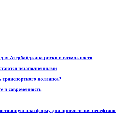
для Азербайджана риски и возможности
остаются незаполненными
ь транспортного коллапса?
е и современность
а
остоянную платформу для привлечения ненефтяно