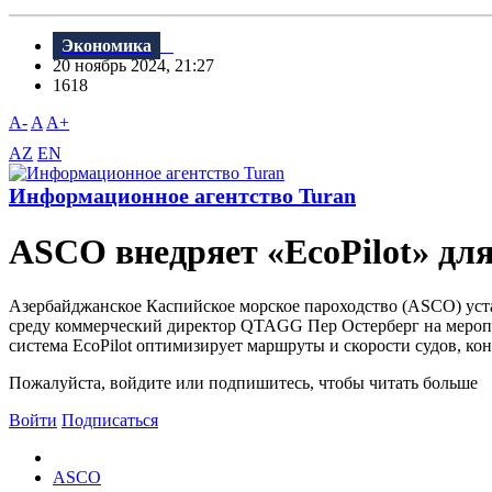
Экономика
20 ноябрь 2024, 21:27
1618
A-
A
A+
AZ
EN
Информационное агентство Turan
ASCO внедряет «EcoPilot» дл
Азербайджанское Каспийское морское пароходство (ASCO) уст
среду коммерческий директор QTAGG Пер Остерберг на меропри
система EcoPilot оптимизирует маршруты и скорости судов, кон
Пожалуйста, войдите или подпишитесь, чтобы читать больше
Войти
Подписаться
ASCO