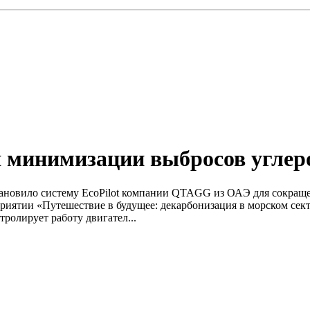
я минимизации выбросов углер
ановило систему EcoPilot компании QTAGG из ОАЭ для сокращен
ятии «Путешествие в будущее: декарбонизация в морском секто
тролирует работу двигател...