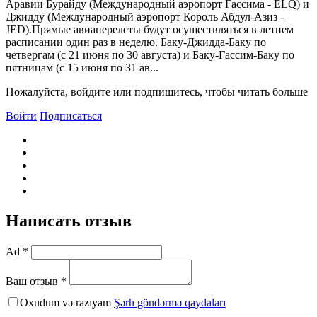
Аравии Бурайду (Международный аэропорт Гассима - ELQ) и
Джидду (Международный аэропорт Король Абдул-Азиз -
JED).Прямые авиаперелеты будут осуществляться в летнем
расписании один раз в неделю. Баку-Джидда-Баку по
четвергам (с 21 июня по 30 августа) и Баку-Гассим-Баку по
пятницам (с 15 июня по 31 ав...
Пожалуйста, войдите или подпишитесь, чтобы читать больше
Войти
Подписаться
Написать отзыв
Ad *
Ваш отзыв *
Oxudum və razıyam
Şərh göndərmə qaydaları