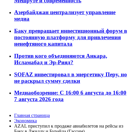
Мешруте и современность
Азербайджан централизует управление
медиа
Баку превращает инвестиционный форум в
постоянную платформу для привлечения
ненефтяного капитала
Против кого объединяются Анкара,
Исламабад и Эр-Рияд?
SOFAZ инвестировал в энергетику Перу, но
не раскрыл сумму сделки
Медиаобозрение: С 16:00 6 августа до 16:00
7 августа 2026 года
Главная страница
Экономика
AZAL приступил к продаже авиабилетов на рейсы из
Баку в Джидду и Бурайда (Гассим)