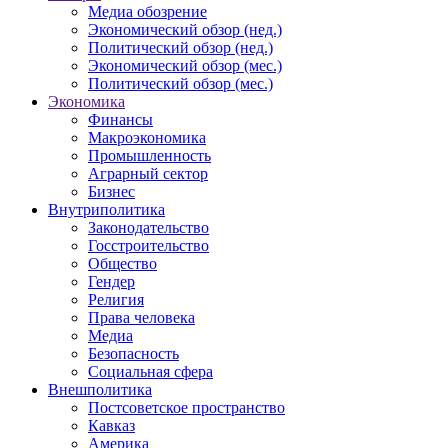
Медиа обозрение
Экономический обзор (нед.)
Политический обзор (нед.)
Экономический обзор (мес.)
Политический обзор (мес.)
Экономика
Финансы
Макроэкономика
Промышленность
Аграрный сектор
Бизнес
Внутриполитика
Законодательство
Госстроительство
Общество
Гендер
Религия
Права человека
Медиа
Безопасность
Социальная сфера
Внешполитика
Постсоветское пространство
Кавказ
Америка