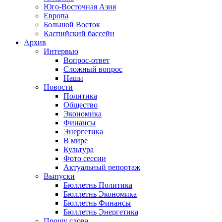
Юго-Восточная Азия
Европа
Большой Восток
Каспийский бассейн
Архив
Интервью
Вопрос-ответ
Сложный вопрос
Наши
Новости
Политика
Общество
Экономика
Финансы
Энергетика
В мире
Культура
Фото сессии
Актуальный репортаж
Выпуски
Бюллетнь Политика
Бюллетнь Экономика
Бюллетнь Финансы
Бюллетнь Энергетика
Прошу слова