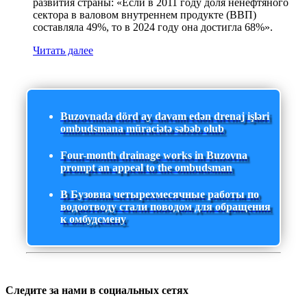
развития страны: «Если в 2011 году доля ненефтяного
сектора в валовом внутреннем продукте (ВВП)
составляла 49%, то в 2024 году она достигла 68%».
Читать далее
Buzovnada dörd ay davam edən drenaj işləri
ombudsmana müraciətə səbəb olub
Four-month drainage works in Buzovna
prompt an appeal to the ombudsman
В Бузовна четырехмесячные работы по
водоотводу стали поводом для обращения
к омбудсмену
Следите за нами в социальных сетях