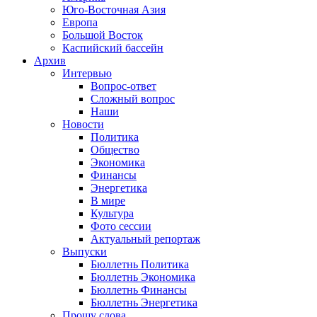
Юго-Восточная Азия
Европа
Большой Восток
Каспийский бассейн
Архив
Интервью
Вопрос-ответ
Сложный вопрос
Наши
Новости
Политика
Общество
Экономика
Финансы
Энергетика
В мире
Культура
Фото сессии
Актуальный репортаж
Выпуски
Бюллетнь Политика
Бюллетнь Экономика
Бюллетнь Финансы
Бюллетнь Энергетика
Прошу слова