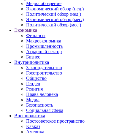
Медиа обозрение
Экономический обзор (нед.)
Политический обзор (нед.)
Экономический обзор (мес.)
Политический обзор (мес.)
Экономика
Финансы
Макроэкономика
Промышленность
Аграрный сектор
Бизнес
Внутриполитика
Законодательство
Госстроительство
Общество
Гендер
Религия
Права человека
Медиа
Безопасность
Социальная сфера
Внешполитика
Постсоветское пространство
Кавказ
Америка