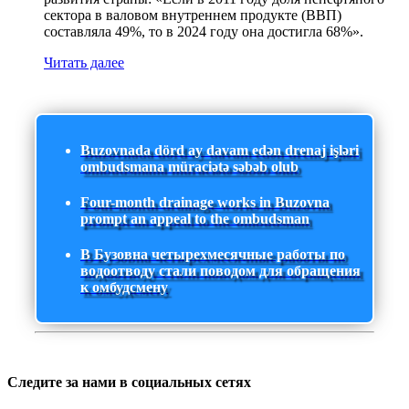
сектора в валовом внутреннем продукте (ВВП)
составляла 49%, то в 2024 году она достигла 68%».
Читать далее
Buzovnada dörd ay davam edən drenaj işləri
ombudsmana müraciətə səbəb olub
Four-month drainage works in Buzovna
prompt an appeal to the ombudsman
В Бузовна четырехмесячные работы по
водоотводу стали поводом для обращения
к омбудсмену
Следите за нами в социальных сетях