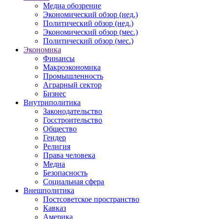
Медиа обозрение
Экономический обзор (нед.)
Политический обзор (нед.)
Экономический обзор (мес.)
Политический обзор (мес.)
Экономика
Финансы
Макроэкономика
Промышленность
Аграрный сектор
Бизнес
Внутриполитика
Законодательство
Госстроительство
Общество
Гендер
Религия
Права человека
Медиа
Безопасность
Социальная сфера
Внешполитика
Постсоветское пространство
Кавказ
Америка