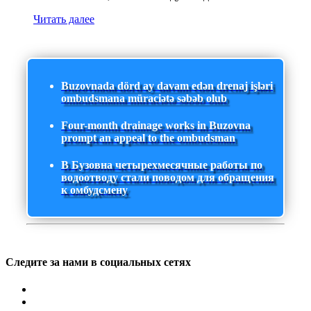
Читать далее
Buzovnada dörd ay davam edən drenaj işləri
ombudsmana müraciətə səbəb olub
Four-month drainage works in Buzovna
prompt an appeal to the ombudsman
В Бузовна четырехмесячные работы по
водоотводу стали поводом для обращения
к омбудсмену
Следите за нами в социальных сетях