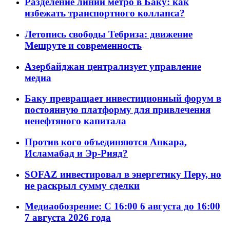
Разделение линий метро в Баку: как
избежать транспортного коллапса?
Летопись свободы Тебриза: движение
Мешруте и современность
Азербайджан централизует управление
медиа
Баку превращает инвестиционный форум в
постоянную платформу для привлечения
ненефтяного капитала
Против кого объединяются Анкара,
Исламабад и Эр-Рияд?
SOFAZ инвестировал в энергетику Перу, но
не раскрыл сумму сделки
Медиаобозрение: С 16:00 6 августа до 16:00
7 августа 2026 года