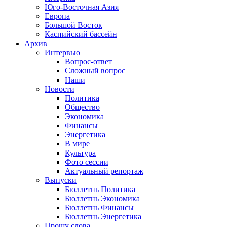
Юго-Восточная Азия
Европа
Большой Восток
Каспийский бассейн
Архив
Интервью
Вопрос-ответ
Сложный вопрос
Наши
Новости
Политика
Общество
Экономика
Финансы
Энергетика
В мире
Культура
Фото сессии
Актуальный репортаж
Выпуски
Бюллетнь Политика
Бюллетнь Экономика
Бюллетнь Финансы
Бюллетнь Энергетика
Прошу слова